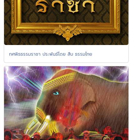
ทศพิธธรรมราชา ประพันธ์โดย สืบ ธรรมไทย