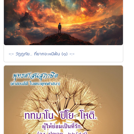
-:- วัฏฏภัย... ที่ยากจะหนีพ้น (๑) -:-