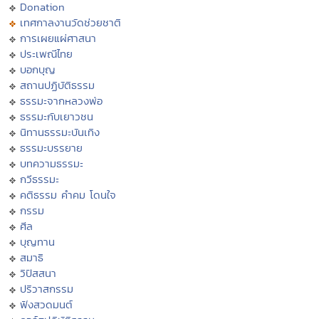
Donation
เทศกาลงานวัดช่วยชาติ
การเผยแผ่ศาสนา
ประเพณีไทย
บอกบุญ
สถานปฏิบัติธรรม
ธรรมะจากหลวงพ่อ
ธรรมะกับเยาวชน
นิทานธรรมะบันเทิง
ธรรมะบรรยาย
บทความธรรมะ
กวีธรรมะ
คติธรรม คำคม โดนใจ
กรรม
ศีล
บุญทาน
สมาธิ
วิปัสสนา
ปริวาสกรรม
ฟังสวดมนต์