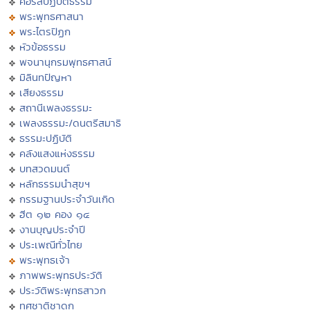
คอร์สปฏิบัติธรรม
พระพุทธศาสนา
พระไตรปิฏก
หัวข้อธรรม
พจนานุกรมพุทธศาสน์
มิลินทปัญหา
เสียงธรรม
สถานีเพลงธรรมะ
เพลงธรรมะ/ดนตรีสมาธิ
ธรรมะปฏิบัติ
คลังแสงแห่งธรรม
บทสวดมนต์
หลักธรรมนำสุขฯ
กรรมฐานประจำวันเกิด
ฮีต ๑๒ คอง ๑๔
งานบุญประจำปี
ประเพณีทั่วไทย
พระพุทธเจ้า
ภาพพระพุทธประวัติ
ประวัติพระพุทธสาวก
ทศชาติชาดก