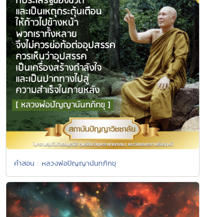
คำสอน : หลวงพ่อปัญญานันทภิกขุ