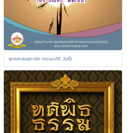
พุทธศาสนสุภาษิต (ธรรมะดีดี วันนี้)