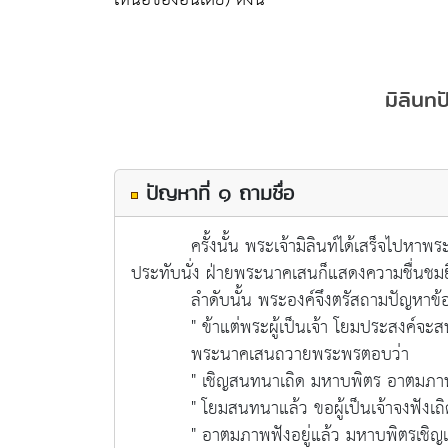
มิลินท
ปัญหาที่ ๑ ถามชื่อ
ครั้งนั้น พระเจ้ามิลินท์ได้เสร็จไปหาพระนา
ประทับนั่ง ฝ่ายพระนาคเสนก็แสดงความชื่นชมยิ
ลำดับนั้น พระองค์จึงตรัสถามปัญหาข้อแ
" ข้าแต่พระผู้เป็นเจ้า โยมประสงค์จะส
พระนาคเสนถวายพระพรตอบว่า
" เชิญสนทนาเถิด มหาบพิตร อาตมภาพใค
" โยมสนทนาแล้ว ขอผู้เป็นเจ้าจงฟังเถิ
" อาตมภาพฟังอยู่แล้ว มหาบพิตรเชิญเจร