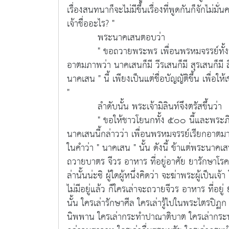
เรื่องสนทนาก็จะไม่มีขึ้นเรื่องที่พูดกันก็จักไม่ม
เจ้าชื่ออะไร? "
พระนาคเสนตอบว่า
" ขอถวายพระพร เพื่อนพรหมจรรย์ทั้งหลา
อาตมภาพว่า นาคเสนก็มี วีรเสนก็มี สุรเสนก็มี ส
นาคเสน " นี้ เพียงเป็นแต่ชื่อบัญญัติขึ้น เพื่อให้เ
"
ลำดับนั้น พระเจ้ามิลินท์จึงตรัสขึ้นว่า
" ขอให้ชาวโยนกทั้ง ๕๐๐ นี้และพระภิกษุสง
นาคเสนนี้กล่าวว่า เพื่อนพรหมจรรย์เรียกอาตมาภ
ในคำว่า " นาคเสน " นั้น ดังนี้ ข้าแต่พระนาคเสน
ถวายบาตร จีวร อาหาร ที่อยู่อาศัย ยารักษาโรค 
ล่านั้นน่ะซิ ผู้ใดผู้หนึ่งคิดว่า จะฆ่าพระผู้เป็น
ไม่มีอยู่แล้ว ก็ใครเล่าจะถวายจีวร อาหาร ที่อยู่
นั้น ใครเล่ารักษาศีล ใครเล่ารู้ไปในพระไตรปิฏ
นิพพาน ใครเล่ากระทำปาณาติบาต ใครเล่ากระท