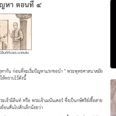
ัญหา ตอนที่ ๔
มิลินท์กับพระนาคเสน
ัญหากัน ก่อนที่จะเริ่มปัญหาแรกขอนำ
" พระพุทธศาสนาสมัย
ห้ทราบไว้ดังนี้
ะเจ้ามิลินท์ หรือ พระเจ้าเมนันเดอร์ ซึ่งเป็นกษัตริย์เชื้อสาย
มย้อนต้นไปสักเล็กน้อยว่า