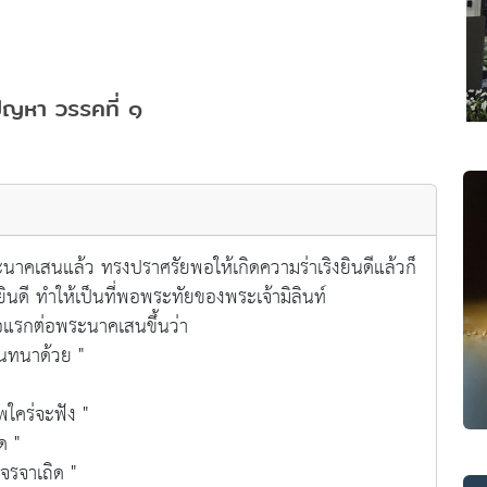
ปัญหา วรรคที่ ๑
คเสนแล้ว ทรงปราศรัยพอให้เกิดความร่าเริงยินดีแล้วก็
นดี ทำให้เป็นที่พอพระทัยของพระเจ้ามิลินท์
รกต่อพระนาคเสนขึ้นว่า
นทนาด้วย "
ร่จะฟัง "
ด "
จาเถิด "