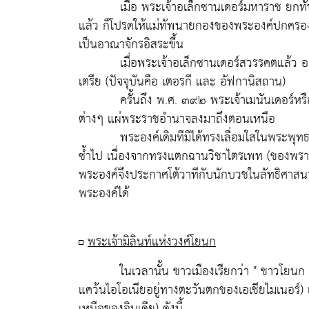
เมื่อ พระเจ้าอเล็กซานเดอร์มหาราช ยกทัพเข้าร
แล้ว ก็โปรดให้แม่ทัพนายกองของพระองค์ปกครองดูแล
เป็นอาณาจักรอิสระขึ้น
เมื่อพระเจ้าอเล็กซานเดอร์สวรรคตแล้ว อาณาจ
เตรีย (ปัจจุบันคือ เตอรกี และ อัฟกานิสถาน)
ครั้นถึง พ.ศ. ๓๙๒ พระเจ้าเมนันเดอร์หรือที่เร
ต่างๆ แผ่พระราชอำนาจลงมาถึงตอนเหนือ
พระองค์เดิมทีมิได้ทรงเลื่อมใสในพระพุทธศ
ซ้ำไป เนื่องจากทรงแตกฉานวิชาไตรเพท (ของพร
พระองค์จึงประกาศโต้วาทีกับนักบวชในลัทธิศาสนา
พระองค์ได้
พระเจ้ามิลินท์แห่งวงศ์โยนก
ในเวลานั้น ชาวเมืองเรียกว่า " ชาวโยนก " แ
แคว้นไอโอเนียอยู่ทางตะวันตกของเอเชียไมเนอร์) 
เหนือของอินเดีย) ดังนี้