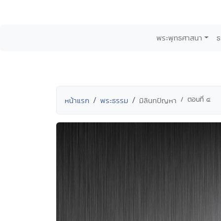
พระพุทธศาสนา
ธ
ตอนที่ ๔
หน้าแรก
พระธรรม
มิลินทปัญหา