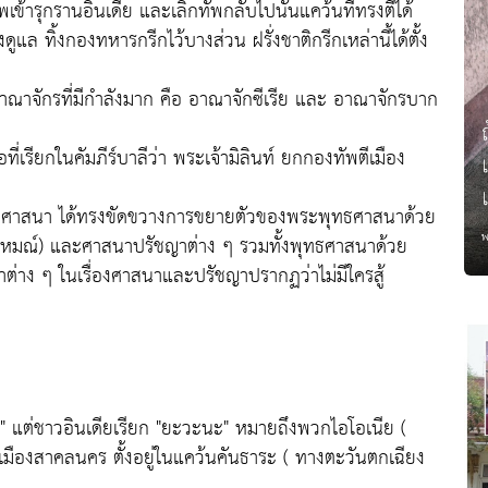
ุกรานอินเดีย และเลิกทัพกลับไปนั้นแคว้นที่ทรงตีได้
 ทิ้งกองทหารกรีกไว้บางส่วน ฝรั่งชาติกรีกเหล่านี้ได้ตั้ง
ักรที่มีกำลังมาก คือ อาณาจักซีเรีย และ อาณาจักรบาก
ียกในคัมภีร์บาลีว่า พระเจ้ามิลินท์ ยกกองทัพตีเมือง
าสนา ได้ทรงขัดขวางการขยายตัวของพระพุทธศาสนาด้วย
าหมณ์) และศาสนาปรัชญาต่าง ๆ รวมทั้งพุทธศาสนาด้วย
ต่าง ๆ ในเรื่องศาสนาและปรัชญาปรากฏว่าไม่มีใครสู้
ต่ชาวอินเดียเรียก "ยะวะนะ" หมายถึงพวกไอโอเนีย (
เมืองสาคลนคร ตั้งอยู่ในแคว้นคันธาระ ( ทางตะวันตกเฉียง