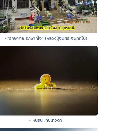
• "รักษาศีล รักษาที่ใจ" (หลวงปู่จันศรี จนฺททีโป)
• หนอน...กับเทวดา