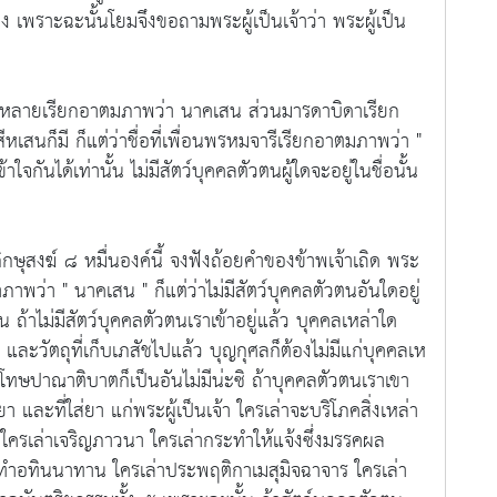
ั่นคง เพราะฉะนั้นโยมจึงขอถามพระผู้เป็นเจ้าว่า พระผู้เป็น
ยเรียกอาตมภาพว่า นาคเสน ส่วนมารดาบิดาเรียก
ีหเสนก็มี ก็แต่ว่าชื่อที่เพื่อนพรหมจารีเรียกอาตมภาพว่า "
ข้าใจกันได้เท่านั้น ไม่มีสัตว์บุคคลตัวตนผู้ใดจะอยู่ในชื่อนั้น
ฆ์ ๘ หมื่นองค์นี้ จงฟังถ้อยคำของข้าพเจ้าเถิด พระ
าพว่า " นาคเสน " ก็แต่ว่าไม่มีสัตว์บุคคลตัวตนอันใดอยู่
 ถ้าไม่มีสัตว์บุคคลตัวตนเราเข้าอยู่แล้ว บุคคลเหล่าใด
และวัตถุที่เก็บเภสัชไปแล้ว บุญกุศลก็ต้องไม่มีแก่บุคคลเห
เจ้า โทษปาณาติบาตก็เป็นอันไม่มีน่ะซิ ถ้าบุคคลตัวตนเราเขา
 ยา และที่ใส่ยา แก่พระผู้เป็นเจ้า ใครเล่าจะบริโภคสิ่งเหล่า
ก ใครเล่าเจริญภาวนา ใครเล่ากระทำให้แจ้งซึ่งมรรคผล
ำอทินนาทาน ใครเล่าประพฤติกาเมสุมิจฉาจาร ใครเล่า