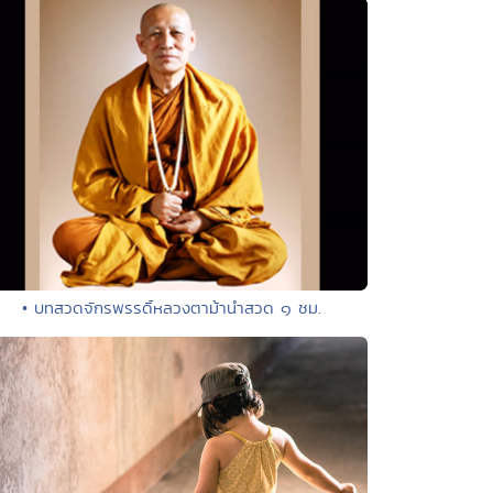
• บทสวดจักรพรรดิ์หลวงตาม้านำสวด ๑ ชม.