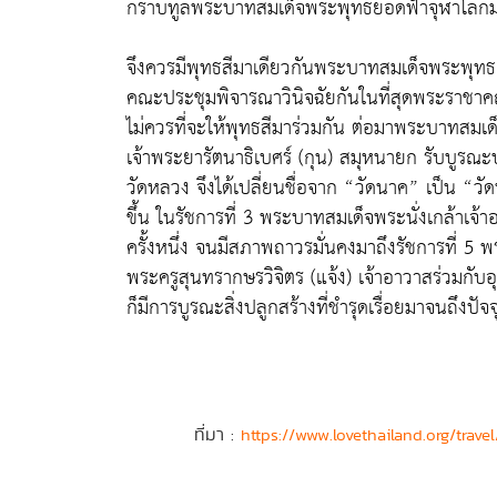
กราบทูลพระบาทสมเด็จพระพุทธยอดฟ้าจุฬาโลกมหา
จึงควรมีพุทธสีมาเดียวกันพระบาทสมเด็จพระพุท
คณะประชุมพิจารณาวินิจฉัยกันในที่สุดพระราชาคณะมี
ไม่ควรที่จะให้พุทธสีมาร่วมกัน ต่อมาพระบาทสมเด
เจ้าพระยารัตนาธิเบศร์ (กุน) สมุหนายก รับบูรณะ
วัดหลวง จึงได้เปลี่ยนชื่อจาก “วัดนาค” เป็น “
ขึ้น ในรัชการที่ 3 พระบาทสมเด็จพระนั่งเกล้าเจ้าอ
ครั้งหนึ่ง จนมีสภาพถาวรมั่นคงมาถึงรัชการที่ 5
พระครูสุนทรากษรวิจิตร (แจ้ง) เจ้าอาวาสร่วมกับอุ
ก็มีการบูรณะสิ่งปลูกสร้างที่ชำรุดเรื่อยมาจนถึงปัจจ
ที่มา :
https://www.lovethailand.org/trav