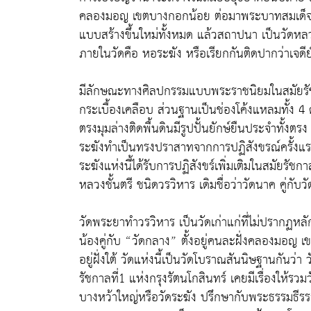
คลองมอญ เขตบางกอกน้อย ต่อมาพระบาทสมเด็จพร
แบบสร้างขึ้นใหม่ทั้งหมด แล้วสถาปนา เป็นวัดหล
ภายในวัดคือ หอระฆัง หรือเรียกกันติดปากว่าเจดีย์
มีลักษณะทางศิลปกรรมแบบพระราชนิยมในสมัยรัชกา
กระเบื้องเคลือบ ส่วนฐานเป็นช่องโค้งแหลมทั้ง 4 
ตรงมุมล่างติดพื้นดินมีรูปปั้นยักษ์ยืนประจำทั้งตร
ระฆังทำเป็นทรงปราสาทจากการปฏิสังขรณ์ครั้งแ
ระฆังแห่งนี้ได้รับการปฏิสังขร์เพิ่มเติมในสมัยร
หลวงชั้นตรี ชนิดวรวิหาร เดิมชื่อว่าวัดนาค คู่กับ
วัดพระยาทำวรวิหาร เป็นวัดเก่าแก่ที่ไม่ปรากฏหลัก
น้องคู่กับ “วัดกลาง” ตั้งอยู่คนละฝั่งคลองมอญ 
อยู่ฝั่งใต้ วัดแห่งนี้เป็นวัดโบราณสันนิษฐานกันว่
รัชกาลที่1 แห่งกรุงรัตนโกสินทร์ เคยมีเรื่องให้รว
บางหว้าใหญ่หรือวัดระฆัง ปรึกษากับพระธรรมธีรรา