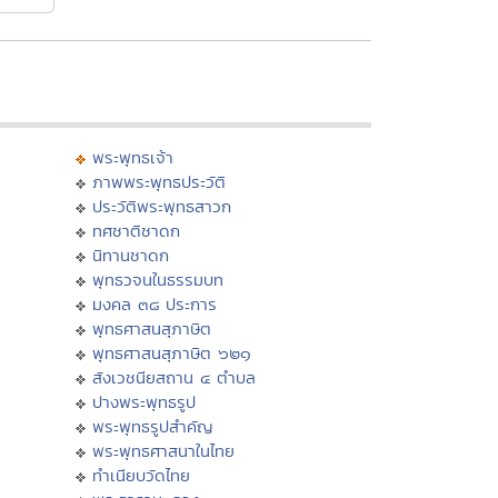
พระพุทธเจ้า
ภาพพระพุทธประวัติ
ประวัติพระพุทธสาวก
ทศชาติชาดก
นิทานชาดก
พุทธวจนในธรรมบท
มงคล ๓๘ ประการ
พุทธศาสนสุภาษิต
พุทธศาสนสุภาษิต ๖๒๑
สังเวชนียสถาน ๔ ตำบล
ปางพระพุทธรูป
พระพุทธรูปสำคัญ
พระพุทธศาสนาในไทย
ทำเนียบวัดไทย