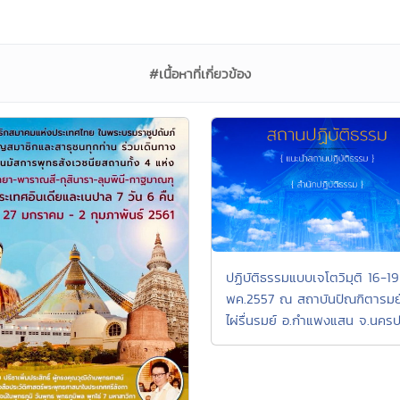
#เนื้อหาที่เกี่ยวข้อง
ปฏิบัติธรรมแบบเจโตวิมุติ 16-19
พค.2557 ณ สถาบันปัณฑิตารมย์
ไผ่รื่นรมย์ อ.กำแพงแสน จ.นคร