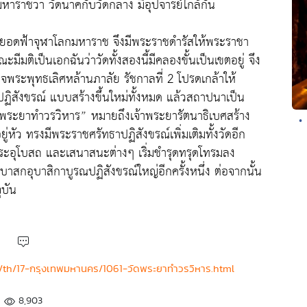
ราชว่า วัดนาคกับวัดกลาง มีอุปจารย์ใกล้กัน
ธยอดฟ้าจุฬาโลกมหาราช จึงมีพระราชดำรัสให้พระราชา
มติเป็นเอกฉันว่าวัดทั้งสองนี้มีคลองขั้นเป็นเขตอยู่ จึง
็จพระพุทธเลิศหล้านภาลัย รัชกาลที่ 2 โปรดเกล้าให้
ปฏิสังขรณ์ แบบสร้างขึ้นใหม่ทั้งหมด แล้วสถาปนาเป็น
วัดพระยาทำวรวิหาร” หมายถึงเจ้าพระยารัตนาธิเบศสร้าง
•
ยู่หัว ทรงมีพระราชศรัทธาปฏิสังขรณ์เพิ่มเติมทั้งวัดอีก
 พระอุโบสถ และเสนาสนะต่างๆ เริ่มชำรุดทรุดโทรมลง
บาสกอุบาสิกาบูรณปฏิสังขรณ์ใหญ่อีกครั้งหนึ่ง ต่อจากนั้น
ุบัน
el/th/17-กรุงเทพมหานคร/1061-วัดพระยาทำวรวิหาร.html
8,903