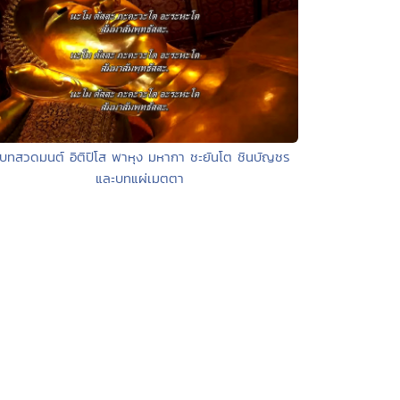
 บทสวดมนต์ อิติปิโส พาหุง มหากา ชะยันโต ชินบัญชร
และบทแผ่เมตตา