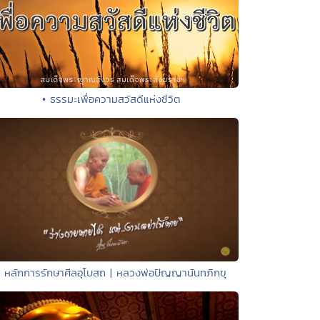
• ธรรมะเพื่อความสวัสดีแห่งชีวิต
• หลักการรักษาศีลอุโบสถ | หลวงพ่อปัญญานันทภิกขุ