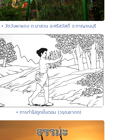
• วัดวังผาแดง ต.นาสวน อ.ศรีสวัสดิ์ จ.กาญจนบุรี
• การทำไม่ถูกขั้นตอน (วรุณชาดก)