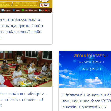
ุทธฯ บ้านแห่งธรรม ขอเชิญ
ิกและสาธุชนทุกท่าน ร่วมเดิน
กราบนมัสการพุทธสังเวชนีย
น
ติธรรมวันพ่อ แบบเจโตวิมุติ 2 -
!! ย้ายสถานที่ !! งานเสวนา เปลี่
นวาคม 2566 ณ ปัณฑิตารมย์
ผ่าน เปลี่ยนแปลง ทำอย่างไรให้ใ
รี
วันเสาร์ที่ 8 กุมภาพันธ์ 2557