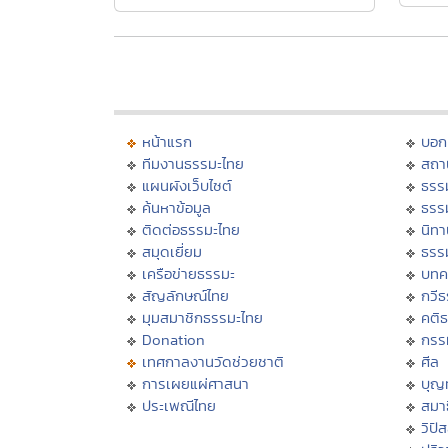
หน้าแรก
บอก
ทีมงานธรรมะไทย
สถา
แผนผังเว็บไซต์
ธรร
ค้นหาข้อมูล
ธรร
ติดต่อธรรมะไทย
นิทา
สมุดเยี่ยม
ธรร
เครือข่ายธรรมะ
บทค
สัญลักษณ์ไทย
กวี
มุมสมาชิกธรรมะไทย
คติ
Donation
กรร
เทศกาลงานวัดช่วยชาติ
ศีล
การเผยแผ่ศาสนา
บุญ
ประเพณีไทย
สมาธ
วิปั