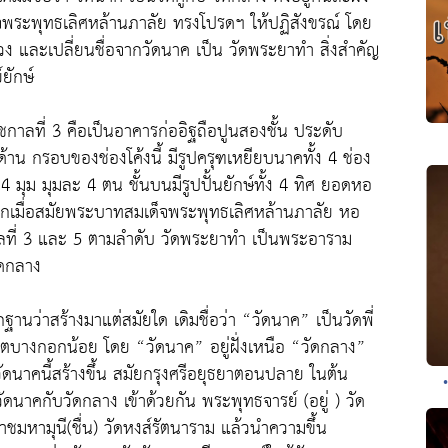
ะพุทธเลิศหล้านภาลัย ทรงโปรดฯ ให้ปฏิสังขรณ์ โดย
วง และเปลี่ยนชื่อจากวัดนาค เป็น วัดพระยาทำ สิ่งสำคัญ
ยักษ์
ลที่ 3 คือเป็นอาคารก่ออิฐถือปูนสองชั้น ประดับ
ด้าน กรอบของช่องโค้งนี้ มีรูปครุฑเหยียบนาคทั้ง 4 ช่อง
ง 4 มุม มุมละ 4 ตน ชั้นบนมีรูปปั้นยักษ์ทั้ง 4 ทิศ ยอดหอ
รกเมื่อสมัยพระบาทสมเด็จพระพุทธเลิศหล้านภาลัย หอ
ัชกาลที่ 3 และ 5 ตามลำดับ วัดพระยาทำ เป็นพระอาราม
วัดกลาง
ฐานว่าสร้างมาแต่สมัยใด เดิมชื่อว่า “วัดนาค” เป็นวัดพี่
เขตบางกอกน้อย โดย “วัดนาค” อยู่ฝั่งเหนือ “วัดกลาง”
า วัดนาคนี้สร้างขึ้น สมัยกรุงศรีอยุธยาตอนปลาย ในต้น
มวัดนาคกับวัดกลาง เข้าด้วยกัน พระพุทธจารย์ (อยู่ ) วัด
ชมหามุนี(ชื่น) วัดหงส์รัตนาราม แล้วนำความขึ้น