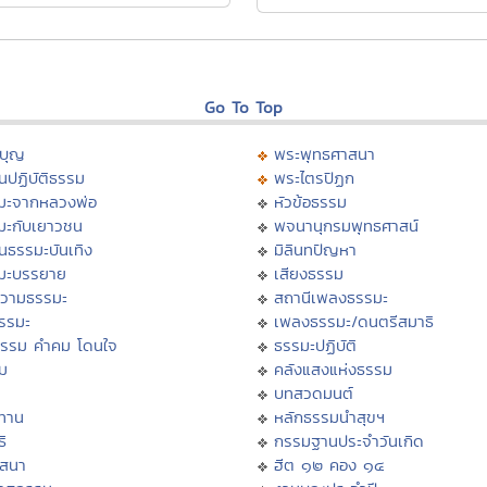
Go To Top
บุญ
พระพุทธศาสนา
นปฏิบัติธรรม
พระไตรปิฏก
มะจากหลวงพ่อ
หัวข้อธรรม
มะกับเยาวชน
พจนานุกรมพุทธศาสน์
นธรรมะบันเทิง
มิลินทปัญหา
มะบรรยาย
เสียงธรรม
วามธรรมะ
สถานีเพลงธรรมะ
ธรรมะ
เพลงธรรมะ/ดนตรีสมาธิ
ธรรม คำคม โดนใจ
ธรรมะปฏิบัติ
ม
คลังแสงแห่งธรรม
บทสวดมนต์
ทาน
หลักธรรมนำสุขฯ
ิ
กรรมฐานประจำวันเกิด
สสนา
ฮีต ๑๒ คอง ๑๔