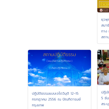
ยุวพ
สมาช
ทาง 
สถา
ปฏิบั
ปฏิบัติธรรมแบบเจโตวิมุติ 12-15
5 ธั
กรกฎาคม 2556 ณ ปัณฑิตารมย์
สระบุ
กรุงเทพ