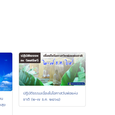
ปฏิบัติธรรมเนื่องในโอกาสวันพ่อแห่ง
ยน
ชาติ (๒-๗ ธ.ค. ๒๕๖๔)
จสุข