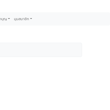
กบุญ
มุมสมาชิก