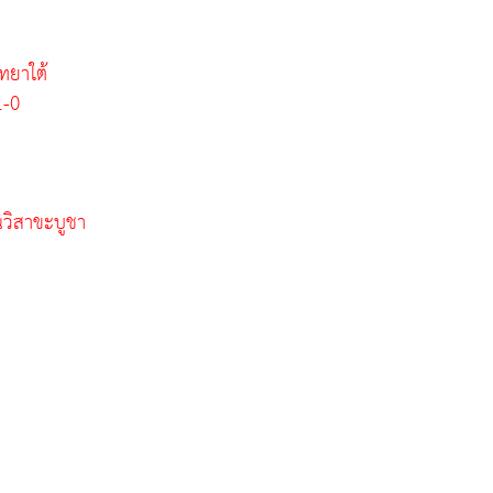
ทยาใต้
1-0
วิสาขะบูชา