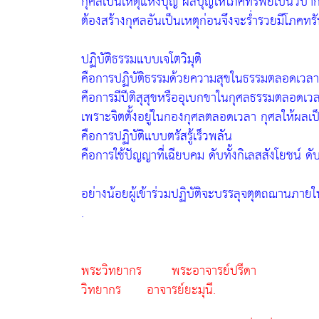
กุศลเป็นเหตุแห่งบุญ ผลบุญให้โภคทรัพย์เป็นวิบ
ต้องสร้างกุศลอันเป็นเหตุก่อนจึงจะร่ำรวยมีโภคทร
ปฏิบัติธรรมแบบเจโตวิมุติ
คือการปฏิบัติธรรมด้วยความสุขในธรรมตลอดเวลาก
คือการมีปีติสุสุขหรืออุเบกขาในกุศลธรรมตลอดเวล
เพราะจิตตั้งอยู่ในกองกุศลตลอดเวลา กุศลให้ผลเป็
คือการปฏิบัติแบบตรัสรู้เร็วพลัน
คือการใช้ปัญญาที่เฉียบคม ดับทั้งกิเลสสังโยชน์ ดั
อย่างน้อยผู้เข้าร่วมปฏิบัติจะบรรลุจตุตถฌานภายใน
.
พระวิทยากร พระอาจารย์ปรีดา
วิทยากร อาจารย์ยะมุนี.