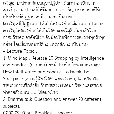
เจริญอานาปานสติแบบสุขาปฏิปทา มีฌาน ๔ เป็นบาท
๑.เจริญอานาปานสติให้มีผลมากและเจริญอานาปานสติให้
เป็นเป็นสติปัฏฐาน ๔ มีฌาน ๔ เป็นบาท
๒.เจริญสติปัฏฐาน ๔ ให้เป็นโพชฌงค์ ๗ มีฌาน ๔ เป็นบาท
๓.เจริญโพชฌงค์ ๗ ให้เป็นวิชชาและวิมุติ อันอาศัยวิเวก
อาศัยวิราคะ อาศัยนิโรธ อันน้อมไปเพื่อการสละวางทุกสิ่งทุก
อย่าง โดยมีฌานสมาบัติ ๘ และกสิณ ๘ เป็นบาท)
– Lecture Topic ;
1. Mind Map ; Release 10 Strapping by Intelligence
and conduct (การละสังโยชน์ 10 ด้วยวิชชาและจรณะ)
How Intelligence and conduct to break the
Strapping? (ความรู้เรื่องวิชชาและจรณะ อุปมาพระบรม
ราชโองการหรือคำสั่ง กับพระธรรมเทศนา วิชชาและจรณะ
ทำลายสังโยชน์ ๑๐ ได้อย่างไร?)
2. Dharma talk, Question and Answer 20 different
subjects.
07.00-09.00 hrs. Breakfast - Shower