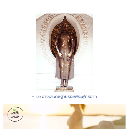
• ๔๖.ปางประดิษฐานรอยพระพุทธบาท