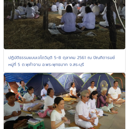
ปฏิบัติธรรมแบบเจโตวิมุติ 5-8 ตุลาคม 2561 ณ ปัณฑิตารมย์
หมู่ที่ 5 ต.พุคำจาน อ.พระพุทธบาท จ.สระบุรี