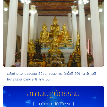
แจ้งข่าว...งานสอนสมาธิวิชชาธรรมกาย (ครั้งที่ 20) ณ วัดโมลี
โลกยาราม อาทิตย์ 8 ก.ค. 55