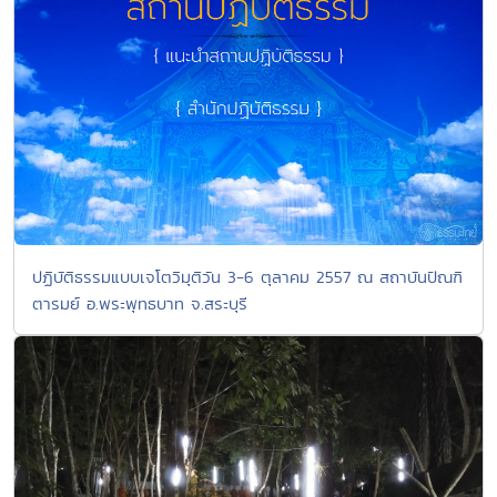
ปฏิบัติธรรมแบบเจโตวิมุติวัน 3-6 ตุลาคม 2557 ณ สถาบันปัณฑิ
ตารมย์ อ.พระพุทธบาท จ.สระบุรี