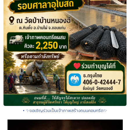
• ✨ขอเชิญร่วมเป็นเจ้าภาพสร้างถนนคอนกรีต✨