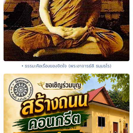
• ธรรมะคือเรื่องของจิตใจ (พระอาจารย์ลี ธมฺมธโร)