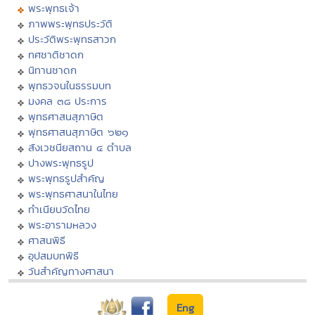
พระพุทธเจ้า
ภาพพระพุทธประวัติ
ประวัติพระพุทธสาวก
ทศชาติชาดก
นิทานชาดก
พุทธวจนในธรรมบท
มงคล ๓๘ ประการ
พุทธศาสนสุภาษิต
พุทธศาสนสุภาษิต ๖๒๑
สังเวชนียสถาน ๔ ตำบล
ปางพระพุทธรูป
พระพุทธรูปสำคัญ
พระพุทธศาสนาในไทย
ทำเนียบวัดไทย
พระอารามหลวง
ศาสนพิธี
อุปสมบทพิธี
วันสำคัญทางศาสนา
Eng