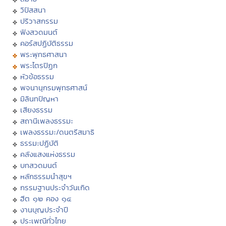
วิปัสสนา
ปริวาสกรรม
ฟังสวดมนต์
คอร์สปฏิบัติธรรม
พระพุทธศาสนา
พระไตรปิฏก
หัวข้อธรรม
พจนานุกรมพุทธศาสน์
มิลินทปัญหา
เสียงธรรม
สถานีเพลงธรรมะ
เพลงธรรมะ/ดนตรีสมาธิ
ธรรมะปฏิบัติ
คลังแสงแห่งธรรม
บทสวดมนต์
หลักธรรมนำสุขฯ
กรรมฐานประจำวันเกิด
ฮีต ๑๒ คอง ๑๔
งานบุญประจำปี
ประเพณีทั่วไทย