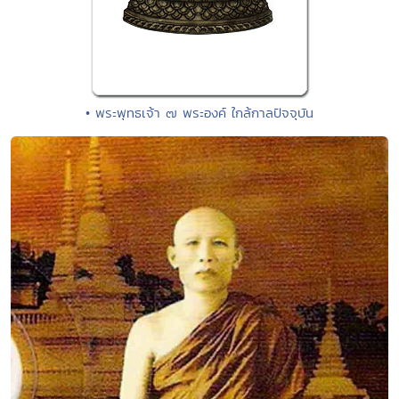
• พระพุทธเจ้า ๗ พระองค์ ใกล้กาลปัจจุบัน