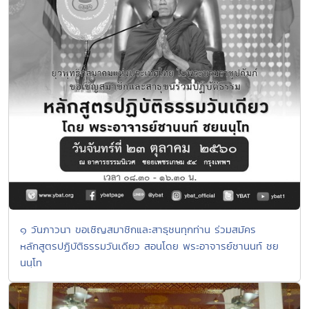
๑ วันภาวนา ขอเชิญสมาชิกและสาธุชนทุกท่าน ร่วมสมัคร
หลักสูตรปฏิบัติธรรมวันเดียว สอนโดย พระอาจารย์ชานนท์ ชย
นนฺโท