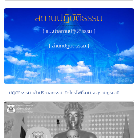
ปฏิบัติธรรม เข้าปริวาสกรรม วัดไทรโพธิ์งาม จ.สุราษฎร์ธานี