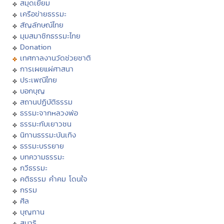
สมุดเยี่ยม
เครือข่ายธรรมะ
สัญลักษณ์ไทย
มุมสมาชิกธรรมะไทย
Donation
เทศกาลงานวัดช่วยชาติ
การเผยแผ่ศาสนา
ประเพณีไทย
บอกบุญ
สถานปฏิบัติธรรม
ธรรมะจากหลวงพ่อ
ธรรมะกับเยาวชน
นิทานธรรมะบันเทิง
ธรรมะบรรยาย
บทความธรรมะ
กวีธรรมะ
คติธรรม คำคม โดนใจ
กรรม
ศีล
บุญทาน
สมาธิ