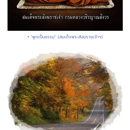
• "พูดเป็นธรรม" (สมเด็จพระสังฆราชเจ้าฯ)