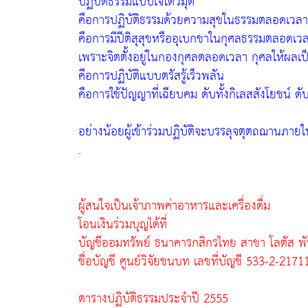
ปฏิบัติธรรมแบบเจโตวิมุติ
คือการปฏิบัติธรรมด้วยความสุขในธรรมตลอดเวลาก
คือการมีปีติสุสุขหรืออุเบกขาในกุศลธรรมตลอดเวล
เพราะจิตตั้งอยู่ในกองกุศลตลอดเวลา กุศลให้ผลเป็
คือการปฏิบัติแบบตรัสรู้เร็วพลัน
คือการใช้ปัญญาที่เฉียบคม ดับทั้งกิเลสสังโยชน์ ดั
อย่างน้อยผู้เข้าร่วมปฏิบัติจะบรรลุจตุตถฌานภายใน
.
ผู้สนใจเป็นเจ้าภาพค่าอาหารและเครื่องดื่ม
โอนเงินร่วมบุญได้ที่
บัญชีออมทรัพย์ ธนาคารกสิกรไทย สาขา โลตัส พั
ชื่อบัญชี ศูนย์วิจัยชนบท เลขที่บัญชี 533-2-2171
ตารางปฏิบัติธรรมประจำปี 2555