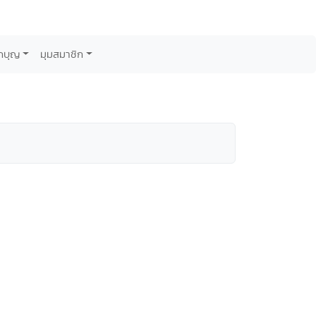
กบุญ
มุมสมาชิก