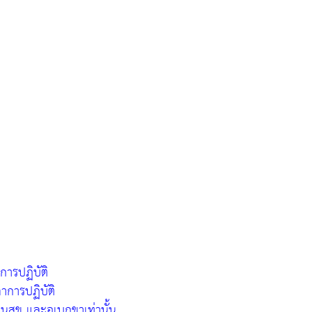
ารปฏิบัติ
าการปฏิบัติ
นสุข และอุเบกขาเท่านั้น