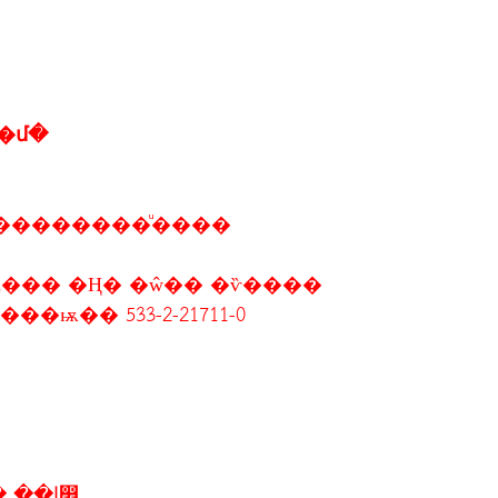
�մ�
��������ͧ����
��� �Ң� �ŵ�� �ѷ����
� �Ţ���ѭ�� 533-2-21711-0
1-10 ����Ҥ� 2556 �ѳ�Ե����� ��ا෾