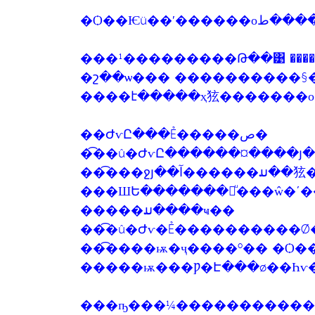
���¹���������Թ��͹ ������
�շ��ѡ��� ����������§
��ԺѵԸ���Ẻ�����ص�
��͡���ջյ��آ�����
���ШԵ�������㹡ͧ���ŵ�ʹ
�����ມ����ҹ��
��͡�û�Ժѵ�Ẻ����������Ǿ
��͡����ѭ�ҷ����º�� �Ѻ�
�����ѭ���Ƿ�Է���ø��Һѵ
���ҧ���¼�����������ԺѵԨк���ب�ص