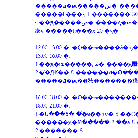
�����ԭ�ѭ�����ص� ����ԭ�����Ѩ 4 �լҹ 4 �繺ҷ
�����һ���ҳ 1 ������� 30
4.��ԭ�����ص� ����ԭ�ѭ���Ƿ�Ե���ø��Һѵ� �լҹ��Һѵ� 8 �
繺ҷ �����һ���ҳ 20 �ҷ�
12.00-13.00 �. �Ѻ��зҹ����á�ҧ
13.00-16.00 �.
2.�֡�Ԫ�� 8 ������ԭ�Թ���
�����ԭ�ѭ��㹤�������稴
16.00-18.00 �. �Ѻ��зҹ����
18.00-21.00 �.
1.�Ե���ձ� �֡�ҹ��Һѵ� 8 ��С�Գ
������ԭ�Թ����� 8 ��ä 8
2.������� 8