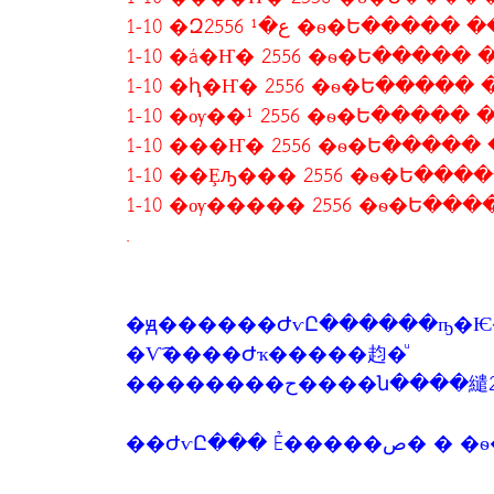
.
�ԭ������ԺѵԸ������ҧ�Ѥ
�Ѵ͡����Ժҡ�����赹�ͧ