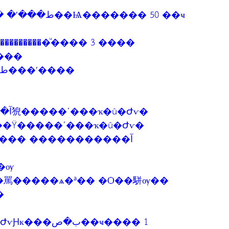
�Ѻ��Ѥü��ʹ������оط���ʹ� ����ط��Ѩ������� 50 ��ҹ
��������ͧ���� 3 ����
���
����է�����ҳ㹡�������оط���ʹ����
��͡�û�ԺѵԸ������¤����յ��آ㹸�����ʹ���ҡ�û�Ժѵ�
�ມ��㹡��Ÿ�����ʹ���ҡ�û�Ժѵ�
���� �����������آ
�ѹ
�駡�����ѧ�ª�� �Ѻ��駢ѹ��
�
��ҹ���� 1