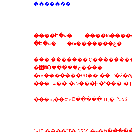
�������
.
����Է�ҡ� ����Ҩ����
�Է�ҡ� �Ҩ�������ع�.
���ʹ�������Ҿ�������
�͹�Թ�����ح����
�ѭ�������Ѿ�� ��Ҥ�á�ԡ
���ͺѭ�� �ٹ���Ԩ�ª��
���ҧ��ԺѵԸ�����Шӻ� 2556