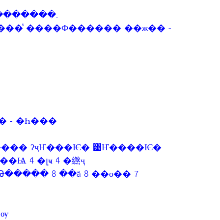
 �������.
 Map����ͧ ����Ф������ ��ж�� -
�� - �Һ���
���� ʡҷҤ���Ѥ� ͹Ҥ����Ѥ�
 4 �լҹ 4 �繺ҷ
����� 8 ��ä 8 ��о�� 7
�ѹ