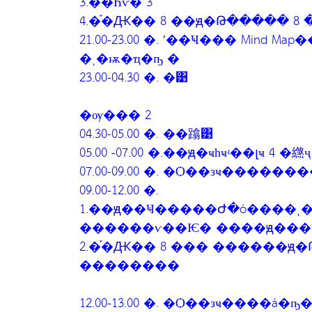
3.��Һѵ� 3
4.�֡�Ԫ�� 8 ��ԭ�Թ����� 8
21.00-23.00 �. ʹ��Ҹ��� Mind
�ͺ�ѭ�ҵ�ҧ �
23.00-04.30 �. �͹
�ѹ��� 2
04.30-05.00 �. ��蹹͹
05.00 -07.00 �.��ԭ�ҹһҹʵ��լҹ 4 �繺ҷ
07.00-09.00 �. �Ѻ��зҹ������
09.00-12.00 �.
1.��ԭ��Ҹ�����Ժ�ó����ͺ
������ѵ��Ѥ� ����ԭ�����Ѩ
2.�֡�Ԫ�� 8 ��� ������ԭ�Թ
��������
12.00-13.00 �. �Ѻ��зҹ����á�ҧ