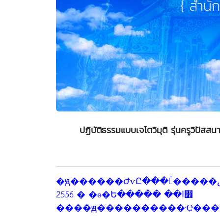
ปฏิบัติธรรมแบบเจโตวิมุติ รุ่นครูวิป
�ԭ������ԺѵԸ���Ẻ�����ص� ��蹤���Ի��ʹ� 1-10 ����Ҥ�
2556 � �ѳ�Ե����� ��ا෾
����ԭ����������Ҿ���