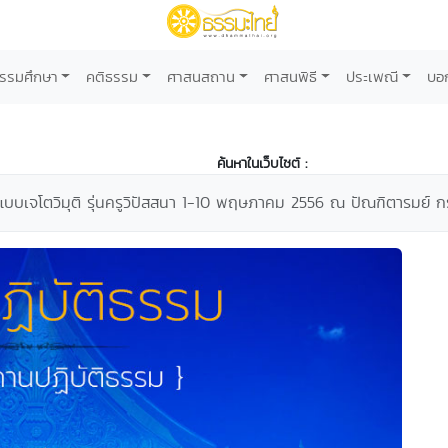
รรมศึกษา
คติธรรม
ศาสนสถาน
ศาสนพิธี
ประเพณี
บอ
ค้นหาในเว็บไซต์ :
แบบเจโตวิมุติ รุ่นครูวิปัสสนา 1-10 พฤษภาคม 2556 ณ ปัณฑิตารมย์ ก