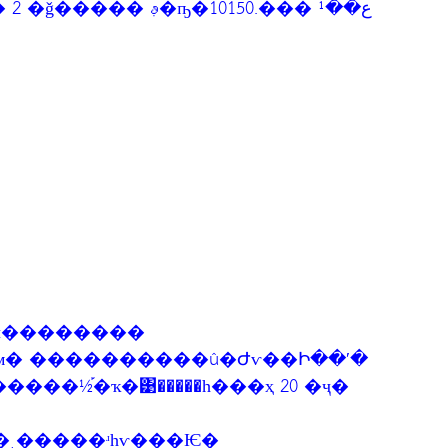
4/974 ������ 5 ��������� 2 �ǧ����� ࢵ�ҧ�ع��¹ ���.10150
ѡ �ҹ��������
˵���м� ����������û�Ժѵ��Ի��ʹ�
����½֡�ҡ�͹�����һ���ҳ 20 �ҷ�
�ͺ�����ʴһѵ���Ѥ�