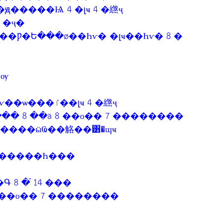
 �ҷ�
�ѹ
1.��ԭ�ѭ�����ص� ����ԭ͹ѵ��ѡ���ٵ��լҹ 4 �繺ҷ
�� 8 ��ä 8 ��о�� 7 ��������
����ӹҨ��觡��͸�ɰҹ
��������Һ���
 8 �֡ 14 ���
 ��о�� 7 ��������