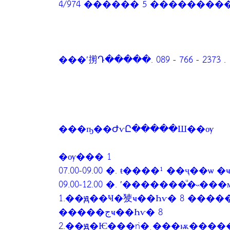
���ʹ㨵Դ�����. 089 - 766 - 2373 .
���ҧ��ԺѵԸ�����Ш��ѹ
�ѹ��� 1
07.00-09.00 �. ŧ����¹ ��ҷ��
09.00-12.00 �. ʹ�������ͧ�
1.��ԭ��Ҹ�㹬ҹ��Һѵ� 8 �����
�����جҹ��Һѵ� 8
2.��ԭ�Ѥ���ǹ�ͺ���ѭ����