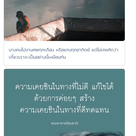
บางคนไปงานศพทุกเดือน หรือแทบทุกอาทิตย์ แต่ไม่เคยคิดว่า
เดี๋ยวเราจะเป็นอย่างนี้เหมือนกัน