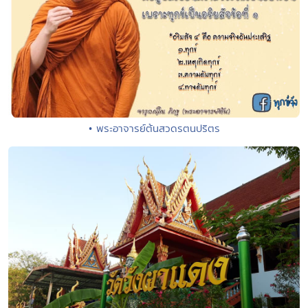
• พระอาจารย์ต้นสวดรตนปริตร