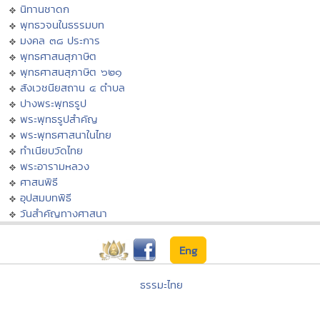
นิทานชาดก
พุทธวจนในธรรมบท
มงคล ๓๘ ประการ
พุทธศาสนสุภาษิต
พุทธศาสนสุภาษิต ๖๒๑
สังเวชนียสถาน ๔ ตำบล
ปางพระพุทธรูป
พระพุทธรูปสำคัญ
พระพุทธศาสนาในไทย
ทำเนียบวัดไทย
พระอารามหลวง
ศาสนพิธี
อุปสมบทพิธี
วันสำคัญทางศาสนา
Eng
ธรรมะไทย