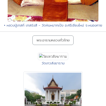
• หลวงปู่เทสก์ เทสรังสี - วัดหินหมากเป้ง อ.ศรีเชียงใหม่ จ.หนองคาย
พระอารามหลวงทั่วไทย
วัดเทวสังฆาราม