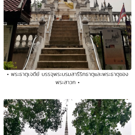
• พระธาตุเจดีย์ บรรจุพระบรมสารีริกธาตุและพระธาตุของ
พระสาวก •