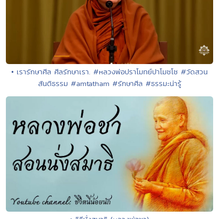
• เรารักษาศีล ศีลรักษาเรา. #หลวงพ่อปราโมทย์ปาโมชโช #วัดสวน
สันติธรรม #amtatham #รักษาศีล #ธรรมะน่ารู้