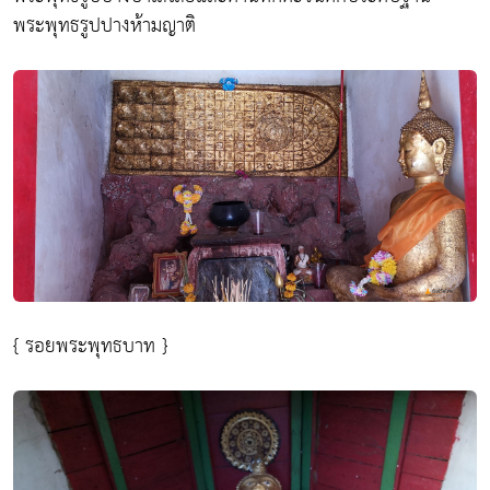
พระพุทธรูปปางห้ามญาติ
{ รอยพระพุทธบาท }