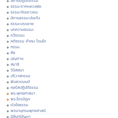
สถานปฏิบัติธรรม
ธรรมะจากหลวงพ่อ
ธรรมะกับเยาวชน
นิทานธรรมะบันเทิง
ธรรมะบรรยาย
บทความธรรมะ
กวีธรรมะ
คติธรรม คำคม โดนใจ
กรรม
ศีล
บุญทาน
สมาธิ
วิปัสสนา
ปริวาสกรรม
ฟังสวดมนต์
คอร์สปฏิบัติธรรม
พระพุทธศาสนา
พระไตรปิฏก
หัวข้อธรรม
พจนานุกรมพุทธศาสน์
มิลินทปัญหา