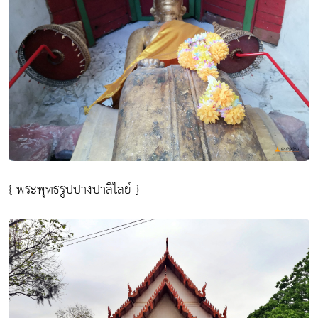
{ พระพุทธรูปปางปาลิไลย์ }