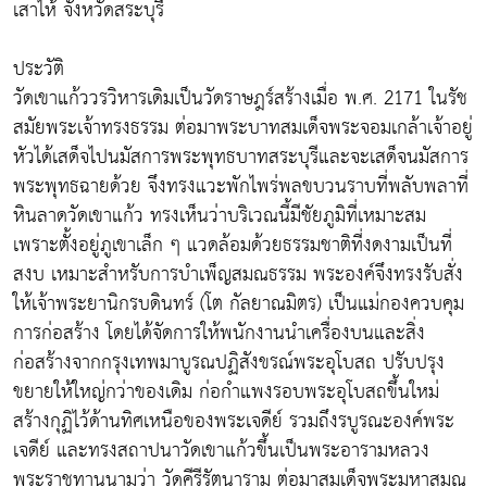
เสาไห้ จังหวัดสระบุรี
ประวัติ
วัดเขาแก้ววรวิหารเดิมเป็นวัดราษฎร์สร้างเมื่อ พ.ศ. 2171 ในรัช
สมัยพระเจ้าทรงธรรม ต่อมาพระบาทสมเด็จพระจอมเกล้าเจ้าอยู่
หัวได้เสด็จไปนมัสการพระพุทธบาทสระบุรีและจะเสด็จนมัสการ
พระพุทธฉายด้วย จึงทรงแวะพักไพร่พลขบวนราบที่พลับพลาที่
หินลาดวัดเขาแก้ว ทรงเห็นว่าบริเวณนี้มีชัยภูมิที่เหมาะสม
เพราะตั้งอยู่ภูเขาเล็ก ๆ แวดล้อมด้วยธรรมชาติที่งดงามเป็นที่
สงบ เหมาะสำหรับการบำเพ็ญสมณธรรม พระองค์จึงทรงรับสั่ง
ให้เจ้าพระยานิกรบดินทร์ (โต กัลยาณมิตร) เป็นแม่กองควบคุม
การก่อสร้าง โดยได้จัดการให้พนักงานนำเครื่องบนและสิ่ง
ก่อสร้างจากกรุงเทพมาบูรณปฏิสังขรณ์พระอุโบสถ ปรับปรุง
ขยายให้ใหญ่กว่าของเดิม ก่อกำแพงรอบพระอุโบสถขึ้นใหม่
สร้างกุฏิไว้ด้านทิศเหนือของพระเจดีย์ รวมถึงรบูรณะองค์พระ
เจดีย์ และทรงสถาปนาวัดเขาแก้วขึ้นเป็นพระอารามหลวง
พระราชทานนามว่า วัดคีรีรัตนาราม ต่อมาสมเด็จพระมหาสมณ