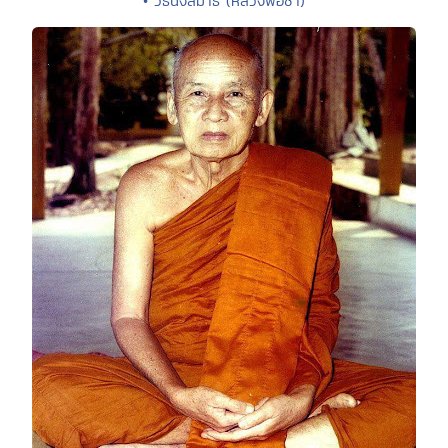
• วิธีนั่งสมาธิ (หลวงพ่อชา)