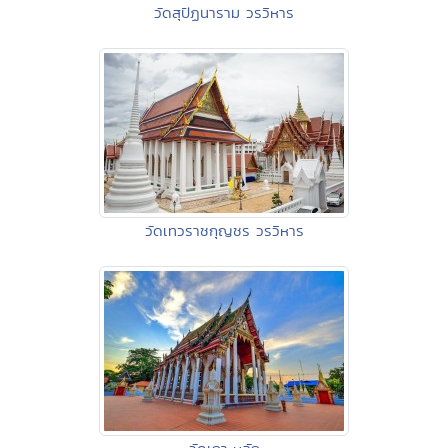
วัดสุปัฏนาราม วรวิหาร
วัดเทวราชกุญชร วรวิหาร