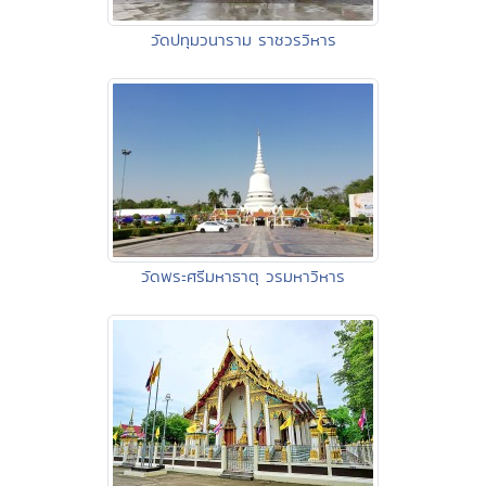
วัดปทุมวนาราม ราชวรวิหาร
วัดพระศรีมหาธาตุ วรมหาวิหาร