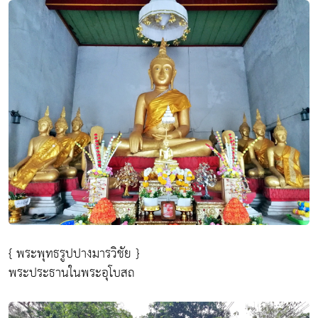
{ พระพุทธรูปปางมารวิชัย }
พระประธานในพระอุโบสถ