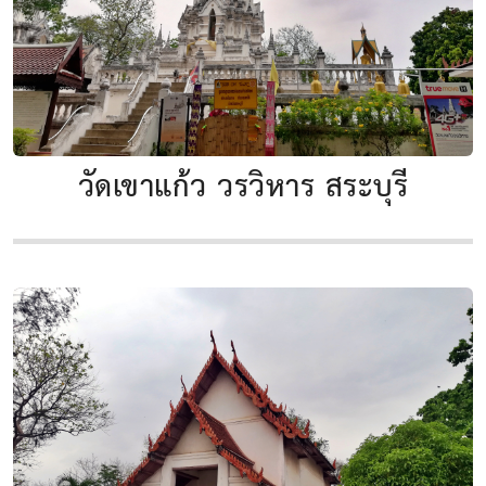
วัดเขาแก้ว วรวิหาร สระบุรี