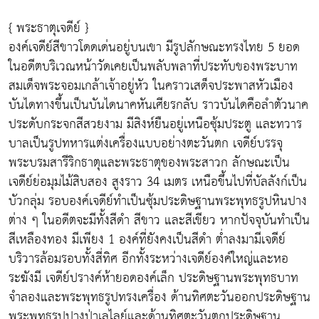
{ พระธาตุเจดีย์ }
องค์เจดีย์สีขาวโดดเด่นอยู่บนเขา มีรูปลักษณะทรงไทย 5 ยอด
ในอดีตบริเวณหน้าวัดเคยเป็นพลับพลาที่ประทับของพระบาท
สมเด็จพระจอมเกล้าเจ้าอยู่หัว ในคราวเสด็จประพาสหัวเมือง
บันไดทางขึ้นเป็นบันไดนาคหันเศียรกลับ ราวบันไดคือลำตัวนาค
ประดับกระจกสีสวยงาม มีสิงห์ยืนอยู่เหนือซุ้มประตู และทวาร
บาลเป็นรูปทหารแต่งเครื่องแบบอย่างตะวันตก เจดีย์บรรจุ
พระบรมสารีริกธาตุและพระธาตุของพระสาวก ลักษณะเป็น
เจดีย์ย่อมุมไม้สิบสอง สูงราว 34 เมตร เหนือขึ้นไปที่บัลลังก์เป็น
บัวกลุ่ม รอบองค์เจดีย์ทำเป็นซุ้มประดิษฐานพระพุทธรูปหินปาง
ต่าง ๆ ในอดีตจะมีทั้งสีดำ สีขาว และสีเขียว หากปัจจุบันทำเป็น
สีเหลืองทอง มีเพียง 1 องค์ที่ยังคงเป็นสีดำ ต่ำลงมามีเจดีย์
บริวารล้อมรอบทั้งสี่ทิศ อีกทั้งระหว่างเจดีย์องค์ใหญ่และหอ
ระฆังมี เจดีย์ปรางค์ห้ายอดองค์เล็ก ประดิษฐานพระพุทธบาท
จำลองและพระพุทธรูปทรงเครื่อง ด้านทิศตะวันออกประดิษฐาน
พระพุทธรูปปางป่าเลไลย์และด้านทิศตะวันตกประดิษฐาน