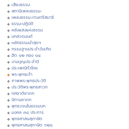
เสียงธรรม
สถานีเพลงธรรมะ
เพลงธรรมะ/ดนตรีสมาธิ
ธรรมะปฏิบัติ
คลังแสงแห่งธรรม
บทสวดมนต์
หลักธรรมนำสุขฯ
กรรมฐานประจำวันเกิด
ฮีต ๑๒ คอง ๑๔
งานบุญประจำปี
ประเพณีทั่วไทย
พระพุทธเจ้า
ภาพพระพุทธประวัติ
ประวัติพระพุทธสาวก
ทศชาติชาดก
นิทานชาดก
พุทธวจนในธรรมบท
มงคล ๓๘ ประการ
พุทธศาสนสุภาษิต
พุทธศาสนสุภาษิต ๖๒๑