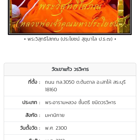
• พระวิสุทธิโสภณ (ประโยชน์ สุขุมาโล ป.ธ.๗) •
วัดเขาแก้ว วรวิหาร
ที่ตั้ง :
ถนน ทล.3050 ต.ต้นตาล อ.เสาไห้ สระบุรี
18160
ประเภท :
พระอารามหลวง ชั้นตรี ชนิดวรวิหาร
สังกัด :
มหานิกาย
วันตั้งวัด :
พ.ศ. 2300