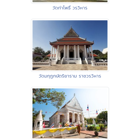
วัดท่าโพธิ์ วรวิหาร
วัดมกุฏกษัตริยาราม ราชวรวิหาร