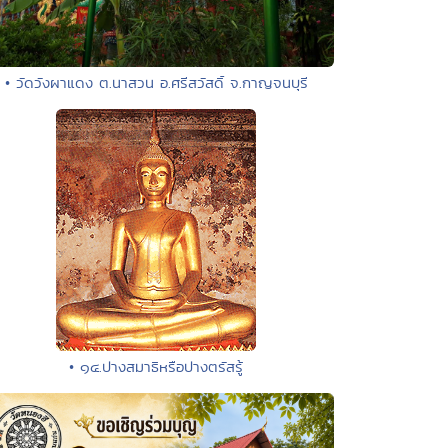
• วัดวังผาแดง ต.นาสวน อ.ศรีสวัสดิ์ จ.กาญจนบุรี
• ๑๔.ปางสมาธิหรือปางตรัสรู้