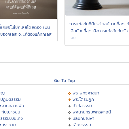
การแข่งขันที่มีประโยชน์มากที่สุด ข
้เกียจไม่ใช่กิเลสโดยตรง เป็น
เสียน้อยที่สุด คือการแข่งขันกับตัว
ของกิเลส จะแก้ต้องแก้ที่กิเลส
เอง
Go To Top
บุญ
พระพุทธศาสนา
ปฏิบัติธรรม
พระไตรปิฏก
ะจากหลวงพ่อ
หัวข้อธรรม
ะกับเยาวชน
พจนานุกรมพุทธศาสน์
ธรรมะบันเทิง
มิลินทปัญหา
ะบรรยาย
เสียงธรรม