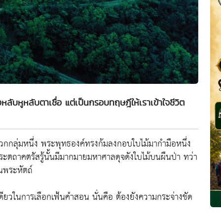
หลับหูหลับตาเชื่อ แต่เป็นกรอบทฤษฎีให้เราเข้าใจชีวิต
าวกกลุ่มหนึ่ง พระพุทธองค์ทรงก้มลงกอบใบไม้มากำมือหนึ่ง
พระตถาคตรัสรู้นั้นมีมากมายมหาศาลดุจดังใบไม้บนผืนป่า ทว่า
ในพระหัตถ์
ดียวในการเลือกเฟ้นคำสอน นั่นคือ ต้องยังความกระจ่างชัด