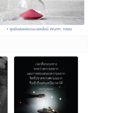
• ศูนย์เผยแผ่ธรรมะออนไลน์ กัณฑกะ กลอน