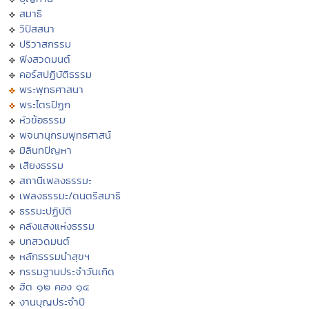
สมาธิ
วิปัสสนา
ปริวาสกรรม
ฟังสวดมนต์
คอร์สปฏิบัติธรรม
พระพุทธศาสนา
พระไตรปิฏก
หัวข้อธรรม
พจนานุกรมพุทธศาสน์
มิลินทปัญหา
เสียงธรรม
สถานีเพลงธรรมะ
เพลงธรรมะ/ดนตรีสมาธิ
ธรรมะปฏิบัติ
คลังแสงแห่งธรรม
บทสวดมนต์
หลักธรรมนำสุขฯ
กรรมฐานประจำวันเกิด
ฮีต ๑๒ คอง ๑๔
งานบุญประจำปี