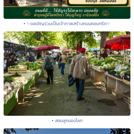
• ✨ขอเชิญร่วมเป็นเจ้าภาพสร้างถนนคอนกรีต✨
• สอนลูกมองโลก