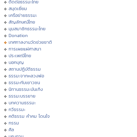
ติดต่อธรรมะไทย
สมุดเยี่ยม
เครือข่ายธรรมะ
สัญลักษณ์ไทย
มุมสมาชิกธรรมะไทย
Donation
เทศกาลงานวัดช่วยชาติ
การเผยแผ่ศาสนา
ประเพณีไทย
บอกบุญ
สถานปฏิบัติธรรม
ธรรมะจากหลวงพ่อ
ธรรมะกับเยาวชน
นิทานธรรมะบันเทิง
ธรรมะบรรยาย
บทความธรรมะ
กวีธรรมะ
คติธรรม คำคม โดนใจ
กรรม
ศีล
บุญทาน