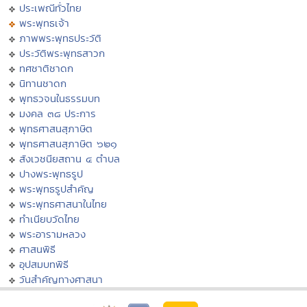
ประเพณีทั่วไทย
พระพุทธเจ้า
ภาพพระพุทธประวัติ
ประวัติพระพุทธสาวก
ทศชาติชาดก
นิทานชาดก
พุทธวจนในธรรมบท
มงคล ๓๘ ประการ
พุทธศาสนสุภาษิต
พุทธศาสนสุภาษิต ๖๒๑
สังเวชนียสถาน ๔ ตำบล
ปางพระพุทธรูป
พระพุทธรูปสำคัญ
พระพุทธศาสนาในไทย
ทำเนียบวัดไทย
พระอารามหลวง
ศาสนพิธี
อุปสมบทพิธี
วันสำคัญทางศาสนา