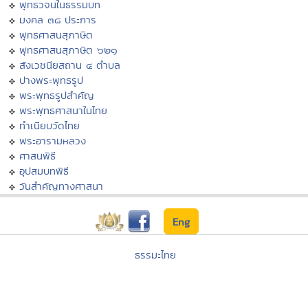
พุทธวจนในธรรมบท
มงคล ๓๘ ประการ
พุทธศาสนสุภาษิต
พุทธศาสนสุภาษิต ๖๒๑
สังเวชนียสถาน ๔ ตำบล
ปางพระพุทธรูป
พระพุทธรูปสำคัญ
พระพุทธศาสนาในไทย
ทำเนียบวัดไทย
พระอารามหลวง
ศาสนพิธี
อุปสมบทพิธี
วันสำคัญทางศาสนา
Eng
ธรรมะไทย