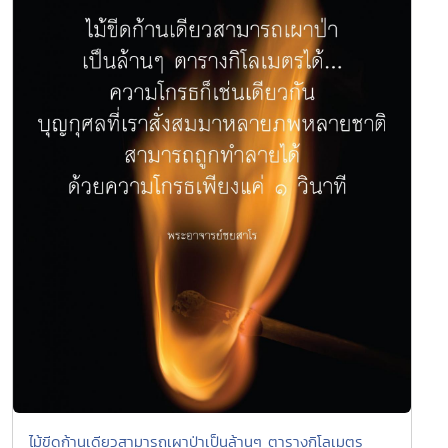
ไม้ขีดก้านเดียวสามารถเผาป่าเป็นล้านๆ ตารางกิโลเมตร