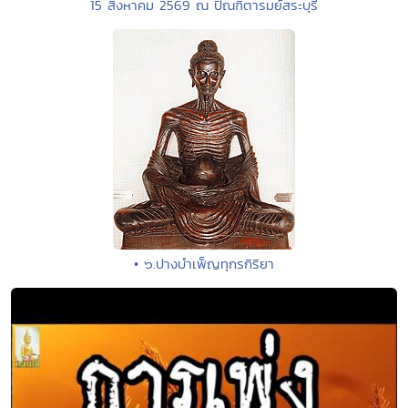
15 สิงหาคม 2569 ณ ปัณฑิตารมย์สระบุรี
• ๖.ปางบำเพ็ญทุกรกิริยา