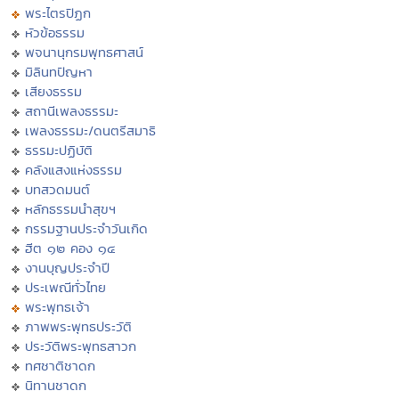
พระไตรปิฏก
หัวข้อธรรม
พจนานุกรมพุทธศาสน์
มิลินทปัญหา
เสียงธรรม
สถานีเพลงธรรมะ
เพลงธรรมะ/ดนตรีสมาธิ
ธรรมะปฏิบัติ
คลังแสงแห่งธรรม
บทสวดมนต์
หลักธรรมนำสุขฯ
กรรมฐานประจำวันเกิด
ฮีต ๑๒ คอง ๑๔
งานบุญประจำปี
ประเพณีทั่วไทย
พระพุทธเจ้า
ภาพพระพุทธประวัติ
ประวัติพระพุทธสาวก
ทศชาติชาดก
นิทานชาดก