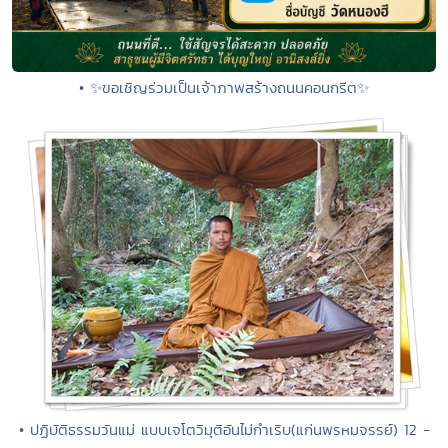
• ✨ขอเชิญร่วมเป็นเจ้าภาพสร้างถนนคอนกรีต✨
• ปฏิบัติธรรมวันแม่ แบบเจโตวิมุติอันไม่กำเริบ(แก่นพรหมจรรย์) 12 -