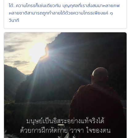
ได้...ความโกรธก็เช่นเดียวกัน บุญกุศลที่เราสั่งสมมาหลายภพ
หลายชาติสามารถถูกทำลายได้ด้วยความโกรธเพียงแค่ ๑
วินาที