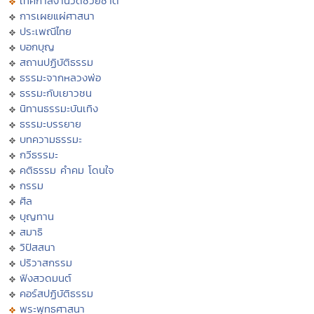
เทศกาลงานวัดช่วยชาติ
การเผยแผ่ศาสนา
ประเพณีไทย
บอกบุญ
สถานปฏิบัติธรรม
ธรรมะจากหลวงพ่อ
ธรรมะกับเยาวชน
นิทานธรรมะบันเทิง
ธรรมะบรรยาย
บทความธรรมะ
กวีธรรมะ
คติธรรม คำคม โดนใจ
กรรม
ศีล
บุญทาน
สมาธิ
วิปัสสนา
ปริวาสกรรม
ฟังสวดมนต์
คอร์สปฏิบัติธรรม
พระพุทธศาสนา