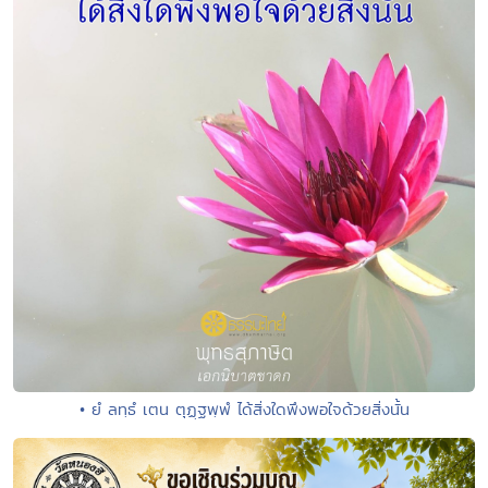
• ยํ ลทฺธํ เตน ตุฏฺฐพฺพํ ได้สิ่งใดพึงพอใจด้วยสิ่งนั้น