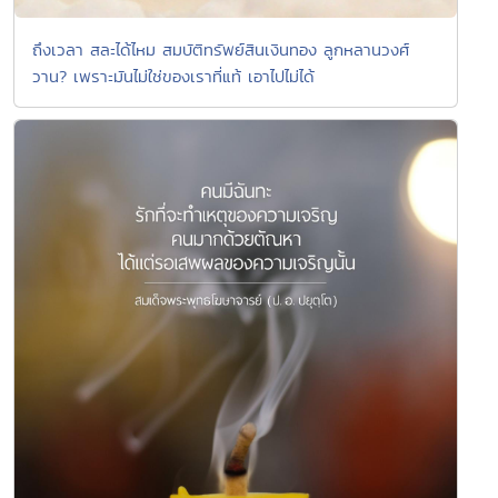
ถึงเวลา สละได้ไหม สมบัติทรัพย์สินเงินทอง ลูกหลานวงศ์
วาน? เพราะมันไม่ใช่ของเราที่แท้ เอาไปไม่ได้