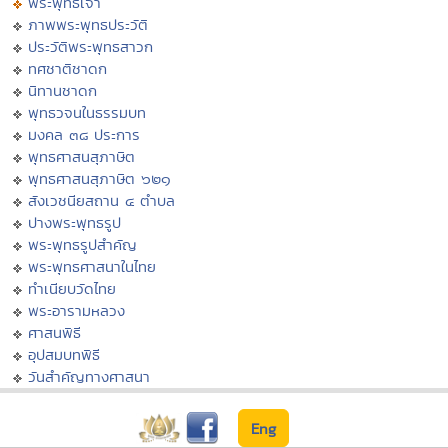
พระพุทธเจ้า
ภาพพระพุทธประวัติ
ประวัติพระพุทธสาวก
ทศชาติชาดก
นิทานชาดก
พุทธวจนในธรรมบท
มงคล ๓๘ ประการ
พุทธศาสนสุภาษิต
พุทธศาสนสุภาษิต ๖๒๑
สังเวชนียสถาน ๔ ตำบล
ปางพระพุทธรูป
พระพุทธรูปสำคัญ
พระพุทธศาสนาในไทย
ทำเนียบวัดไทย
พระอารามหลวง
ศาสนพิธี
อุปสมบทพิธี
วันสำคัญทางศาสนา
Eng