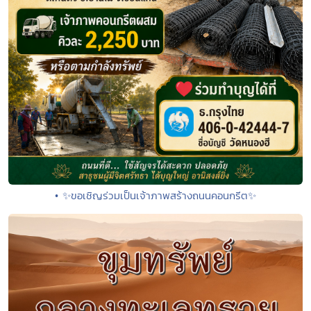
• ✨ขอเชิญร่วมเป็นเจ้าภาพสร้างถนนคอนกรีต✨