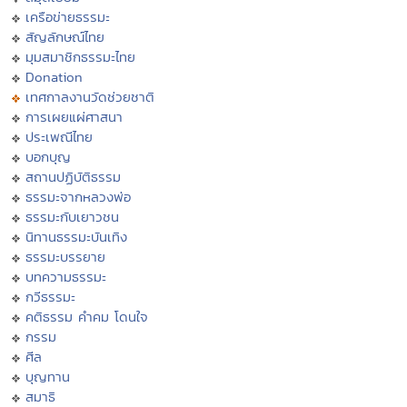
เครือข่ายธรรมะ
สัญลักษณ์ไทย
มุมสมาชิกธรรมะไทย
Donation
เทศกาลงานวัดช่วยชาติ
การเผยแผ่ศาสนา
ประเพณีไทย
บอกบุญ
สถานปฏิบัติธรรม
ธรรมะจากหลวงพ่อ
ธรรมะกับเยาวชน
นิทานธรรมะบันเทิง
ธรรมะบรรยาย
บทความธรรมะ
กวีธรรมะ
คติธรรม คำคม โดนใจ
กรรม
ศีล
บุญทาน
สมาธิ