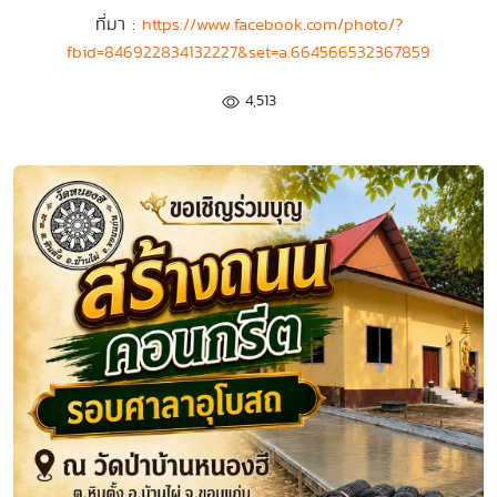
ที่มา :
https://www.facebook.com/photo/?
fbid=846922834132227&set=a.664566532367859
4,513