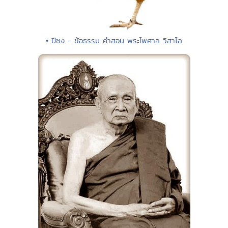
• ปีชง - ข้อธรรม คำสอน พระไพศาล วิสาโล