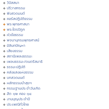
วิปัสสนา
ปริวาสกรรม
ฟังสวดมนต์
คอร์สปฏิบัติธรรม
พระพุทธศาสนา
พระไตรปิฏก
หัวข้อธรรม
พจนานุกรมพุทธศาสน์
มิลินทปัญหา
เสียงธรรม
สถานีเพลงธรรมะ
เพลงธรรมะ/ดนตรีสมาธิ
ธรรมะปฏิบัติ
คลังแสงแห่งธรรม
บทสวดมนต์
หลักธรรมนำสุขฯ
กรรมฐานประจำวันเกิด
ฮีต ๑๒ คอง ๑๔
งานบุญประจำปี
ประเพณีทั่วไทย