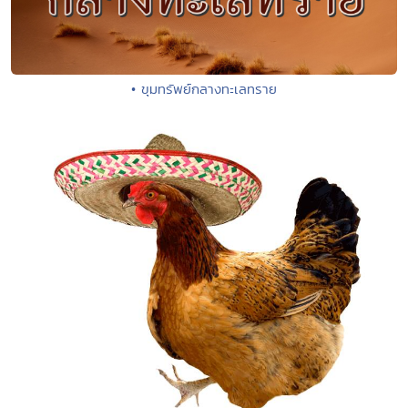
• ขุมทรัพย์กลางทะเลทราย