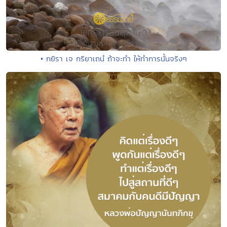
• กยิรา เจ กริยาเถนํ ถ้าจะทำ ให้ทำการนั้นจริงๆ