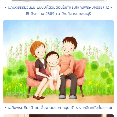
• ปฏิบัติธรรมวันแม่ แบบเจโตวิมุติอันไม่กำเริบ(แก่นพรหมจรรย์) 12 -
15 สิงหาคม 2569 ณ ปัณฑิตารมย์สระบุรี
• เฉลิมพระเกียรติ สมเด็จพระบรมฯ หนุน 41 ร.ร. ผลิตหนังสั้นธรรมะ