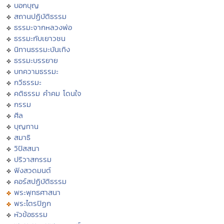
บอกบุญ
สถานปฏิบัติธรรม
ธรรมะจากหลวงพ่อ
ธรรมะกับเยาวชน
นิทานธรรมะบันเทิง
ธรรมะบรรยาย
บทความธรรมะ
กวีธรรมะ
คติธรรม คำคม โดนใจ
กรรม
ศีล
บุญทาน
สมาธิ
วิปัสสนา
ปริวาสกรรม
ฟังสวดมนต์
คอร์สปฏิบัติธรรม
พระพุทธศาสนา
พระไตรปิฏก
หัวข้อธรรม