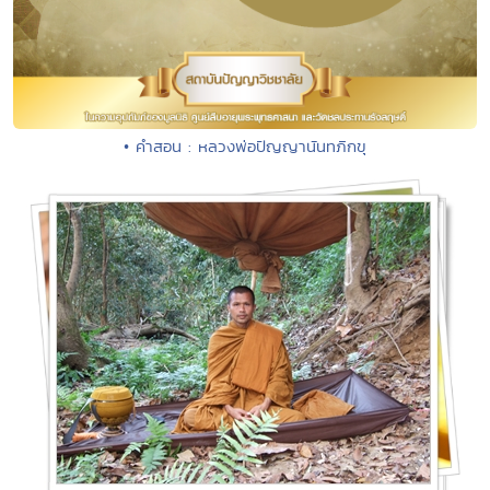
• คำสอน : หลวงพ่อปัญญานันทภิกขุ