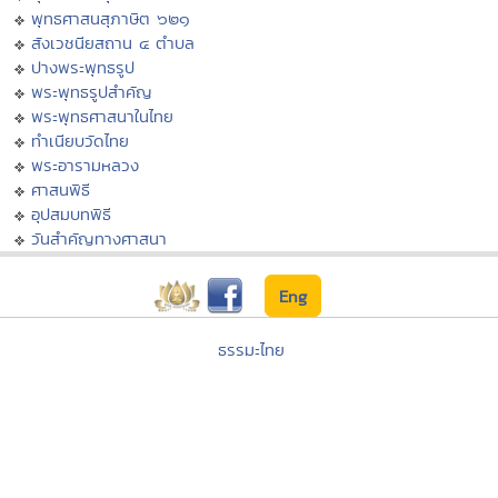
พุทธศาสนสุภาษิต ๖๒๑
สังเวชนียสถาน ๔ ตำบล
ปางพระพุทธรูป
พระพุทธรูปสำคัญ
พระพุทธศาสนาในไทย
ทำเนียบวัดไทย
พระอารามหลวง
ศาสนพิธี
อุปสมบทพิธี
วันสำคัญทางศาสนา
Eng
ธรรมะไทย