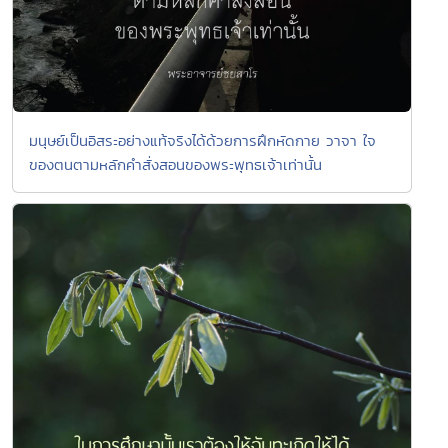
มนุษย์เป็นอิสระอย่างแท้จริงได้ด้วยการฝึกหัดกาย วาจา ใจ
ของตนตามหลักคำสั่งสอนของพระพุทธเจ้าเท่านั้น