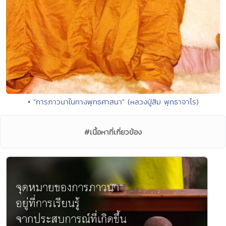
• "การภาวนาในทางพุทธศาสนา" (หลวงปู่สิม พุทธาจาโร)
#เนื้อหาที่เกี่ยวข้อง