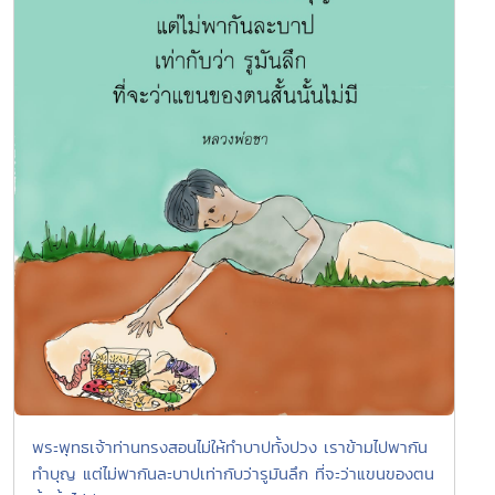
พระพุทธเจ้าท่านทรงสอนไม่ให้ทำบาปทั้งปวง เราข้ามไปพากัน
ทำบุญ แต่ไม่พากันละบาปเท่ากับว่ารูมันลึก ที่จะว่าแขนของตน