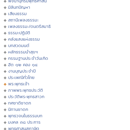
พจนานุกรมพุทธศาสน์
มิลินทปัญหา
เสียงธรรม
สถานีเพลงธรรมะ
เพลงธรรมะ/ดนตรีสมาธิ
ธรรมะปฏิบัติ
คลังแสงแห่งธรรม
บทสวดมนต์
หลักธรรมนำสุขฯ
กรรมฐานประจำวันเกิด
ฮีต ๑๒ คอง ๑๔
งานบุญประจำปี
ประเพณีทั่วไทย
พระพุทธเจ้า
ภาพพระพุทธประวัติ
ประวัติพระพุทธสาวก
ทศชาติชาดก
นิทานชาดก
พุทธวจนในธรรมบท
มงคล ๓๘ ประการ
พุทธศาสนสุภาษิต