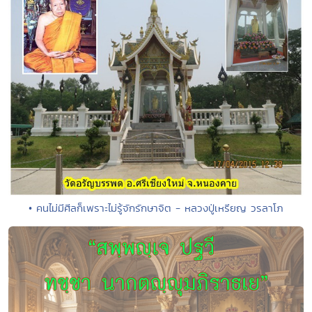
• คนไม่มีศีลก็เพราะไม่รู้จักรักษาจิต - หลวงปู่เหรียญ วรลาโภ