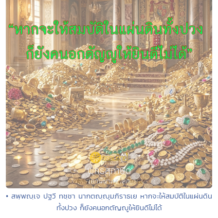
• สพฺพญฺเจ ปฐวี ทชฺชา นากตญฺญุมภิราธเย หากจะให้สมบัติในแผ่นดิน
ทั้งปวง ก็ยังคนอกตัญญูให้ยินดีไม่ได้