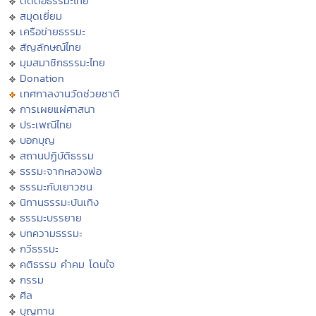
ติดต่อธรรมะไทย
สมุดเยี่ยม
เครือข่ายธรรมะ
สัญลักษณ์ไทย
มุมสมาชิกธรรมะไทย
Donation
เทศกาลงานวัดช่วยชาติ
การเผยแผ่ศาสนา
ประเพณีไทย
บอกบุญ
สถานปฏิบัติธรรม
ธรรมะจากหลวงพ่อ
ธรรมะกับเยาวชน
นิทานธรรมะบันเทิง
ธรรมะบรรยาย
บทความธรรมะ
กวีธรรมะ
คติธรรม คำคม โดนใจ
กรรม
ศีล
บุญทาน