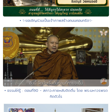
• ✨ขอเชิญร่วมเป็นเจ้าภาพสร้างถนนคอนกรีต✨
• ธรรมให้รู้ : ตอนที่90 - สภาวะกายหลับจิตตื่น โดย พระมหาวรพรต
กิตติวโร