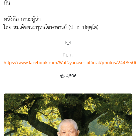
นั้น
หนังสือ ภาวะผู้นำ
โดย สมเด็จพระพุทธโฆษาจารย์ (ป. อ. ปยุตฺโต)
ที่มา :
https://www.facebook.com/WatNyanaves.official/photos/244755
4,506