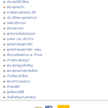
ประเพณีทั่วไทย
พระพุทธเจ้า
ภาพพระพุทธประวัติ
ประวัติพระพุทธสาวก
ทศชาติชาดก
นิทานชาดก
พุทธวจนในธรรมบท
มงคล ๓๘ ประการ
พุทธศาสนสุภาษิต
พุทธศาสนสุภาษิต ๖๒๑
สังเวชนียสถาน ๔ ตำบล
ปางพระพุทธรูป
พระพุทธรูปสำคัญ
พระพุทธศาสนาในไทย
ทำเนียบวัดไทย
พระอารามหลวง
ศาสนพิธี
อุปสมบทพิธี
วันสำคัญทางศาสนา