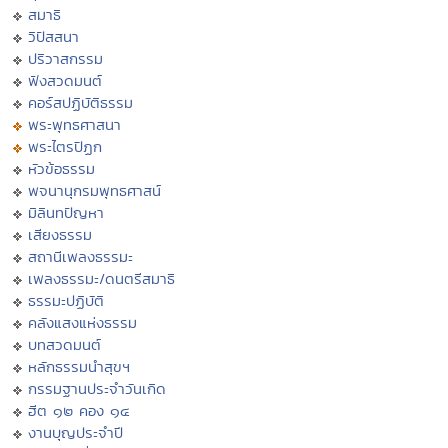
สมาธิ
วิปัสสนา
ปริวาสกรรม
ฟังสวดมนต์
คอร์สปฏิบัติธรรม
พระพุทธศาสนา
พระไตรปิฏก
หัวข้อธรรม
พจนานุกรมพุทธศาสน์
มิลินทปัญหา
เสียงธรรม
สถานีเพลงธรรมะ
เพลงธรรมะ/ดนตรีสมาธิ
ธรรมะปฏิบัติ
คลังแสงแห่งธรรม
บทสวดมนต์
หลักธรรมนำสุขฯ
กรรมฐานประจำวันเกิด
ฮีต ๑๒ คอง ๑๔
งานบุญประจำปี