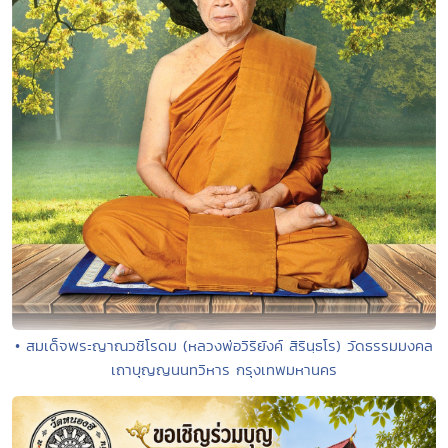
• สมเด็จพระญาณวชิโรดม (หลวงพ่อวิริยังค์ สิรินฺธโร) วัดธรรมมงคล
เถาบุญญนนทวิหาร กรุงเทพมหานคร