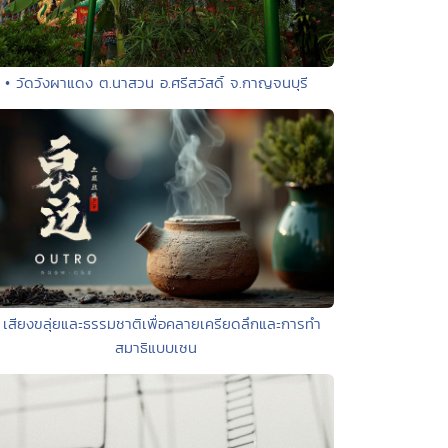
• วัดวังผาแดง ต.นาสวน อ.ศรีสวัสดิ์ จ.กาญจนบุรี
 เสียงขลุ่ยและธรรมชาติเพื่อคลายเครียดลึกและการทำ
สมาธิแบบเซน