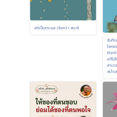
สติเป็นกระแส เรียกว่า สมาธิ
สิ่งที่
โลกธร
มีทุกข์
แก้ไม่
สามาร
สม่ำเส