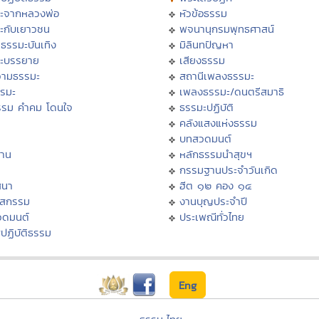
ะจากหลวงพ่อ
หัวข้อธรรม
ะกับเยาวชน
พจนานุกรมพุทธศาสน์
ธรรมะบันเทิง
มิลินทปัญหา
ะบรรยาย
เสียงธรรม
ามธรรมะ
สถานีเพลงธรรมะ
รรมะ
เพลงธรรมะ/ดนตรีสมาธิ
รรม คำคม โดนใจ
ธรรมะปฏิบัติ
ม
คลังแสงแห่งธรรม
บทสวดมนต์
าน
หลักธรรมนำสุขฯ
กรรมฐานประจำวันเกิด
สนา
ฮีต ๑๒ คอง ๑๔
าสกรรม
งานบุญประจำปี
วดมนต์
ประเพณีทั่วไทย
ปฏิบัติธรรม
Eng