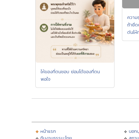
ความถู
ถ้ายึ
ดันให้ท
ให้ของที่ตนชอบ ย่อมได้ของที่ตน
พอใจ
หน้าแรก
บอก
ทีมงานธรรมะไทย
สถาน