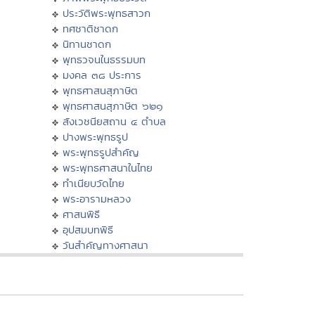
ประวัติพระพุทธสาวก
ทศชาติชาดก
นิทานชาดก
พุทธวจนในธรรมบท
มงคล ๓๘ ประการ
พุทธศาสนสุภาษิต
พุทธศาสนสุภาษิต ๖๒๑
สังเวชนียสถาน ๔ ตำบล
ปางพระพุทธรูป
พระพุทธรูปสำคัญ
พระพุทธศาสนาในไทย
ทำเนียบวัดไทย
พระอารามหลวง
ศาสนพิธี
อุปสมบทพิธี
วันสำคัญทางศาสนา