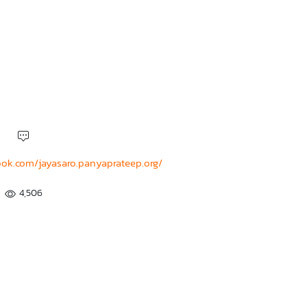
ook.com/jayasaro.panyaprateep.org/
4,506