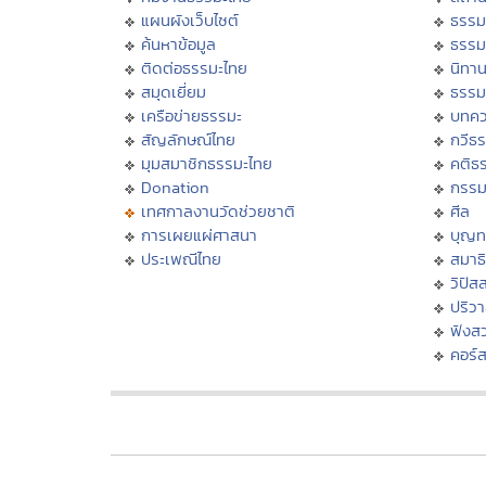
แผนผังเว็บไซต์
ธรรม
ค้นหาข้อมูล
ธรรม
ติดต่อธรรมะไทย
นิทาน
สมุดเยี่ยม
ธรรม
เครือข่ายธรรมะ
บทคว
สัญลักษณ์ไทย
กวีธ
มุมสมาชิกธรรมะไทย
คติธ
Donation
กรร
เทศกาลงานวัดช่วยชาติ
ศีล
การเผยแผ่ศาสนา
บุญท
ประเพณีไทย
สมาธิ
วิปัส
ปริว
ฟังส
คอร์ส