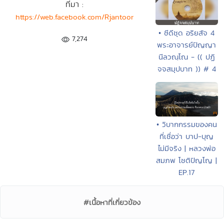
ที่มา :
https://web.facebook.com/Rjantoor
• ซีดีชุด อริยสัจ 4
7,274
พระอาจารย์ปัญญา
นีลวณฺโณ - (( ปฏิ
จจสมุปบาท )) # 4
• วิบากกรรมของคน
ที่เชื่อว่า บาป-บุญ
ไม่มีจริง | หลวงพ่อ
สมภพ โชติปัญโญ |
EP.17
#เนื้อหาที่เกี่ยวข้อง