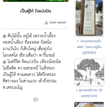
เป็นผู้ให้ ใจแบ่งปัน
chai-aroon
@ ต้นไม้นั้น อยู่ได้ เพราะน้ำเลี้ยง
หยดน้ำเพียง ทีละหยด ก็สดใส
• "มรดกธรรมคำ
สอน" (หลวงปู่มั่น
นานวันไป ก็เติบใหญ่ เต็มทุ่งไป
ภูริทัตโต)
โลกสดใส เขียวเต็มป่า พารื่นรมย์
@ ไมตรีจิต คิดแบ่งปัน เพียงน้อยนิด
ไม่ยึดติด ความตระหนี่ ในสิ่งของ
เป็นผู้ให้ ตามสมควร ได้ตรึกตรอง
ตีตราจอง ในด่านแรก เข้าถึงธรรม.
ต.เตชปญฺโญ
• อุบายหนีตาย (ติ
นทุกชาดก)