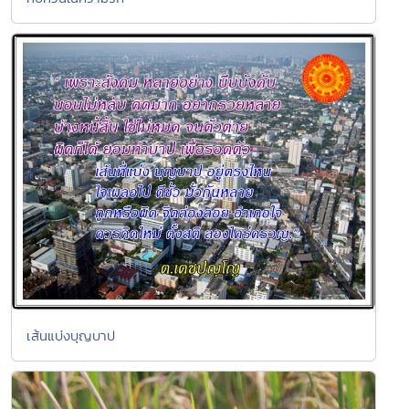
เส้นแบ่งบุญบาป