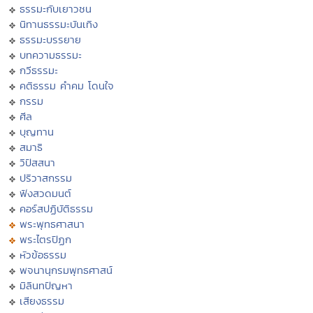
ธรรมะกับเยาวชน
นิทานธรรมะบันเทิง
ธรรมะบรรยาย
บทความธรรมะ
กวีธรรมะ
คติธรรม คำคม โดนใจ
กรรม
ศีล
บุญทาน
สมาธิ
วิปัสสนา
ปริวาสกรรม
ฟังสวดมนต์
คอร์สปฏิบัติธรรม
พระพุทธศาสนา
พระไตรปิฏก
หัวข้อธรรม
พจนานุกรมพุทธศาสน์
มิลินทปัญหา
เสียงธรรม