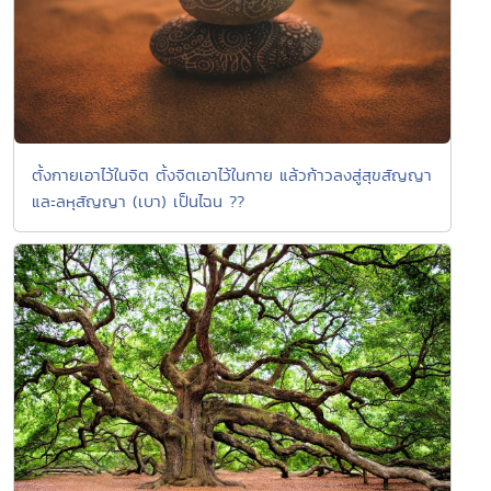
ตั้งกายเอาไว้ในจิต ตั้งจิตเอาไว้ในกาย แล้วก้าวลงสู่สุขสัญญา
และลหุสัญญา (เบา) เป็นไฉน ??