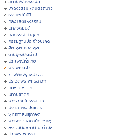
สถานีเพลงธรรมะ
เพลงธรรมะ/ดนตรีสมาธิ
ธรรมะปฏิบัติ
คลังแสงแห่งธรรม
บทสวดมนต์
หลักธรรมนำสุขฯ
กรรมฐานประจำวันเกิด
ฮีต ๑๒ คอง ๑๔
งานบุญประจำปี
ประเพณีทั่วไทย
พระพุทธเจ้า
ภาพพระพุทธประวัติ
ประวัติพระพุทธสาวก
ทศชาติชาดก
นิทานชาดก
พุทธวจนในธรรมบท
มงคล ๓๘ ประการ
พุทธศาสนสุภาษิต
พุทธศาสนสุภาษิต ๖๒๑
สังเวชนียสถาน ๔ ตำบล
ปางพระพุทธรูป