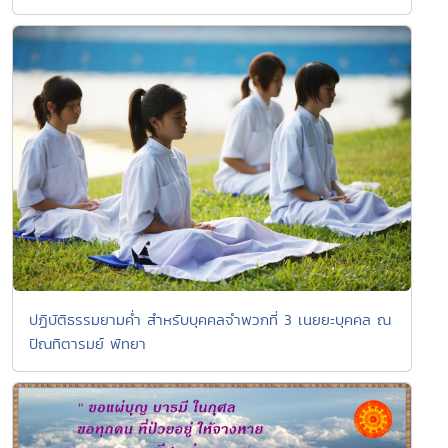
ปฏิบัติธรรมยามค่ำ สำหรับบุคคลจำพวกที่ 3 เนยยะบุคคล ณ
ปัณทิตารมย์ พัทยา