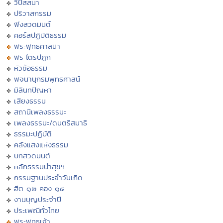
วิปัสสนา
ปริวาสกรรม
ฟังสวดมนต์
คอร์สปฏิบัติธรรม
พระพุทธศาสนา
พระไตรปิฏก
หัวข้อธรรม
พจนานุกรมพุทธศาสน์
มิลินทปัญหา
เสียงธรรม
สถานีเพลงธรรมะ
เพลงธรรมะ/ดนตรีสมาธิ
ธรรมะปฏิบัติ
คลังแสงแห่งธรรม
บทสวดมนต์
หลักธรรมนำสุขฯ
กรรมฐานประจำวันเกิด
ฮีต ๑๒ คอง ๑๔
งานบุญประจำปี
ประเพณีทั่วไทย
พระพุทธเจ้า