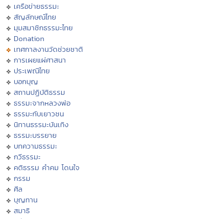
เครือข่ายธรรมะ
สัญลักษณ์ไทย
มุมสมาชิกธรรมะไทย
Donation
เทศกาลงานวัดช่วยชาติ
การเผยแผ่ศาสนา
ประเพณีไทย
บอกบุญ
สถานปฏิบัติธรรม
ธรรมะจากหลวงพ่อ
ธรรมะกับเยาวชน
นิทานธรรมะบันเทิง
ธรรมะบรรยาย
บทความธรรมะ
กวีธรรมะ
คติธรรม คำคม โดนใจ
กรรม
ศีล
บุญทาน
สมาธิ