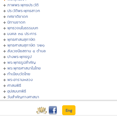
ภาพพระพุทธประวัติ
ประวัติพระพุทธสาวก
ทศชาติชาดก
นิทานชาดก
พุทธวจนในธรรมบท
มงคล ๓๘ ประการ
พุทธศาสนสุภาษิต
พุทธศาสนสุภาษิต ๖๒๑
สังเวชนียสถาน ๔ ตำบล
ปางพระพุทธรูป
พระพุทธรูปสำคัญ
พระพุทธศาสนาในไทย
ทำเนียบวัดไทย
พระอารามหลวง
ศาสนพิธี
อุปสมบทพิธี
วันสำคัญทางศาสนา
Eng