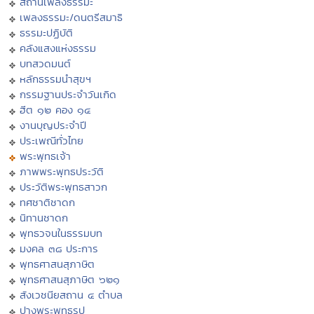
สถานีเพลงธรรมะ
เพลงธรรมะ/ดนตรีสมาธิ
ธรรมะปฏิบัติ
คลังแสงแห่งธรรม
บทสวดมนต์
หลักธรรมนำสุขฯ
กรรมฐานประจำวันเกิด
ฮีต ๑๒ คอง ๑๔
งานบุญประจำปี
ประเพณีทั่วไทย
พระพุทธเจ้า
ภาพพระพุทธประวัติ
ประวัติพระพุทธสาวก
ทศชาติชาดก
นิทานชาดก
พุทธวจนในธรรมบท
มงคล ๓๘ ประการ
พุทธศาสนสุภาษิต
พุทธศาสนสุภาษิต ๖๒๑
สังเวชนียสถาน ๔ ตำบล
ปางพระพุทธรูป