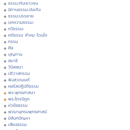
ธรรมะกับเยาวชน
นิทานธรรมะบันเทิง
ธรรมะบรรยาย
บทความธรรมะ
กวีธรรมะ
คติธรรม คำคม โดนใจ
กรรม
ศีล
บุญทาน
สมาธิ
วิปัสสนา
ปริวาสกรรม
ฟังสวดมนต์
คอร์สปฏิบัติธรรม
พระพุทธศาสนา
พระไตรปิฏก
หัวข้อธรรม
พจนานุกรมพุทธศาสน์
มิลินทปัญหา
เสียงธรรม