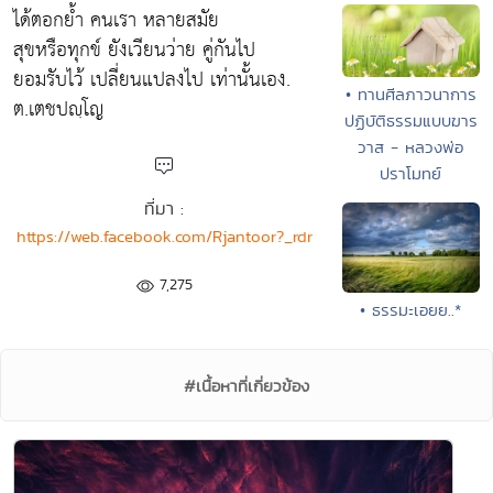
ได้ตอกย้ำ คนเรา หลายสมัย
สุขหรือทุกข์ ยังเวียนว่าย คู่กันไป
ยอมรับไว้ เปลี่ยนแปลงไป เท่านั้นเอง.
• ทานศีลภาวนาการ
ต.เตชปญฺโญ
ปฏิบัติธรรมแบบฆาร
วาส - หลวงพ่อ
ปราโมทย์
ที่มา :
https://web.facebook.com/Rjantoor?_rdr
7,275
• ธรรมะเอยย..*
#เนื้อหาที่เกี่ยวข้อง