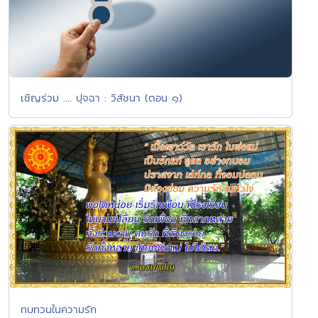
เชิญร่วม .... ปุจฉา : วิสัชนา (ตอน ๑)
ทบทวนในความรัก