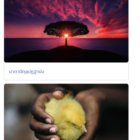
มาตาปิตุอุปฏฐานัง