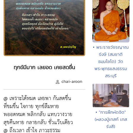
• พระราชวัชรญาณ
รังษี (สมชาติ
ธมฺมโชโต) วัด
ทุกข์มีมาก เลยอด เคยสดชื่น
พระพุทธแสงธรรม
สระบุรี
chai-aroon
@ เพราะได้หมด เลยพา กันสดชื่น
ที่ขมขื่น ใจกาย ทุกข์ลืมหาย
• "การฝึกหัดจิต"
พออดหมด พลิกกลับ แทบวางวาย
(หลวงปู่เทสก์ เทส
สุขคืนหาย กลายกลับ ชั่วแว๊บเดียว
รังสี)
@ ถึงเวลา เข้าใจ ภาวะธรรม