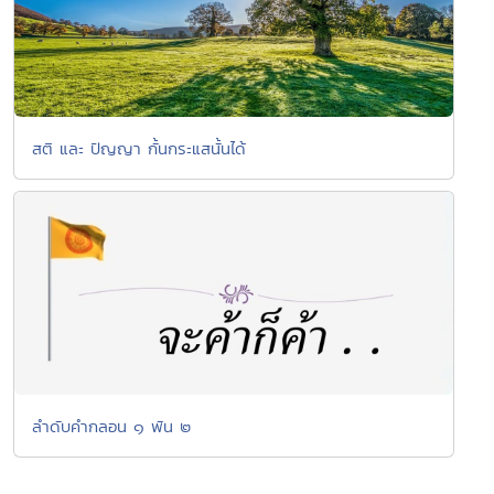
สติ และ ปัญญา กั้นกระแสนั้นได้
ลำดับคำกลอน ๑ พัน ๒