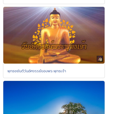
พุทธชยันตีวันอัศจรรย์ของพระพุทธเจ้า