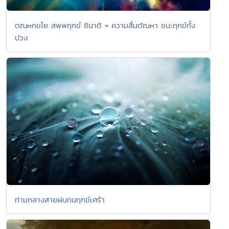
ตณฺหกฺขโย สพฺพทุกขํ ชินาติ = ความสิ้นตัณหา ชนะทุกข์ทั้ง
ปวง
ท่ามกลางสายฝนทนทุกข์เศร้า