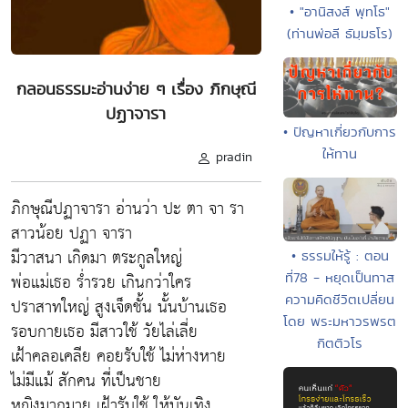
• "อานิสงส์ พุทโธ"
(ท่านพ่อลี ธัมฺมธโร)
กลอนธรรมะอ่านง่าย ๆ เรื่อง ภิกษุณี
ปฏาจารา
• ปัญหาเกี่ยวกับการ
ให้ทาน
pradin
ภิกษุณีปฏาจารา อ่านว่า ปะ ตา จา รา
สาวน้อย ปฏา จารา
มีวาสนา เกิดมา ตระกูลใหญ่
• ธรรมให้รู้ : ตอน
พ่อแม่เธอ ร่ำรวย เกินกว่าใคร
ที่78 - หยุดเป็นทาส
ความคิดชีวิตเปลี่ยน
ปราสาทใหญ่ สูงเจ็ดชั้น นั้นบ้านเธอ
โดย พระมหาวรพรต
รอบกายเธอ มีสาวใช้ วัยไล่เลี่ย
กิตติวโร
เฝ้าคลอเคลีย คอยรับใช้ ไม่ห่างหาย
ไม่มีแม้ สักคน ที่เป็นชาย
หญิงมากมาย เฝ้ารับใช้ ให้บันเทิง