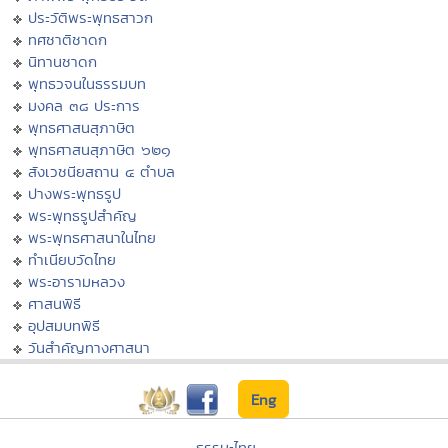
ประวัติพระพุทธสาวก
ทศชาติชาดก
นิทานชาดก
พุทธวจนในธรรมบท
มงคล ๓๘ ประการ
พุทธศาสนสุภาษิต
พุทธศาสนสุภาษิต ๖๒๑
สังเวชนียสถาน ๔ ตำบล
ปางพระพุทธรูป
พระพุทธรูปสำคัญ
พระพุทธศาสนาในไทย
ทำเนียบวัดไทย
พระอารามหลวง
ศาสนพิธี
อุปสมบทพิธี
วันสำคัญทางศาสนา
Eng
ธรรมะไทย