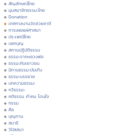
สัญลักษณ์ไทย
มุมสมาชิกธรรมะไทย
Donation
เทศกาลงานวัดช่วยชาติ
การเผยแผ่ศาสนา
ประเพณีไทย
บอกบุญ
สถานปฏิบัติธรรม
ธรรมะจากหลวงพ่อ
ธรรมะกับเยาวชน
นิทานธรรมะบันเทิง
ธรรมะบรรยาย
บทความธรรมะ
กวีธรรมะ
คติธรรม คำคม โดนใจ
กรรม
ศีล
บุญทาน
สมาธิ
วิปัสสนา