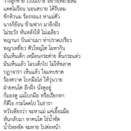
วางลูกชาย ไว้ในเบาะ อย่างเหมาะสม
แดดไม่ร้อน นอนสบาย ได้รับลม
ชักหิวนม ร้องงอแง หาแม่ตัว
นางก็ย้อน ข้ามฟาก มาอีกฝั่ง
ไม่ระวัง หันหลังให้ ไม่เฉลียว
พญานก บินผ่านมา ท่าปราดเปรียว
พญาเหยี่ยว ตัวใหญ่โต โผหากิน
มันเห็นเด็ก เหมือนกระต่าย ดิ้นกระแด่ว
มันเห็นแล้ว โฉบเด็กไป ไม่ให้พลาด
ปฏาจารา เห็นแล้ว ใจแทบขาด
ร้องตวาด โบกมือไล่ ให้วุ่นวาย
ฝ่ายคนโต อีกฝั่ง นั่งดูอยู่
ก็มองดู แม่โบกมือ หรือเรียกหา
ก็ดีใจ กระโดดไป ในธารา
หวังเพียงว่า จะหาแม่ แค่เอื้อมมือ
หันกลับมา หาคนโต โธ่น้ำซัด
น้ำไหลพัด จมหาย ไปต่อหน้า