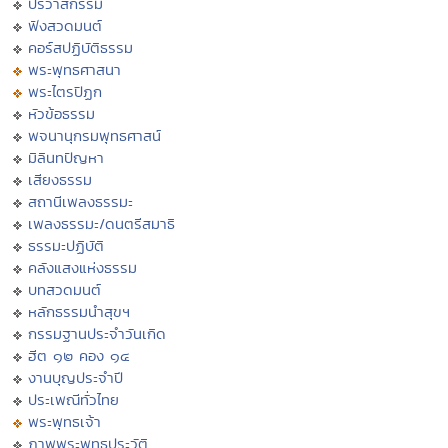
ปริวาสกรรม
ฟังสวดมนต์
คอร์สปฏิบัติธรรม
พระพุทธศาสนา
พระไตรปิฏก
หัวข้อธรรม
พจนานุกรมพุทธศาสน์
มิลินทปัญหา
เสียงธรรม
สถานีเพลงธรรมะ
เพลงธรรมะ/ดนตรีสมาธิ
ธรรมะปฏิบัติ
คลังแสงแห่งธรรม
บทสวดมนต์
หลักธรรมนำสุขฯ
กรรมฐานประจำวันเกิด
ฮีต ๑๒ คอง ๑๔
งานบุญประจำปี
ประเพณีทั่วไทย
พระพุทธเจ้า
ภาพพระพุทธประวัติ