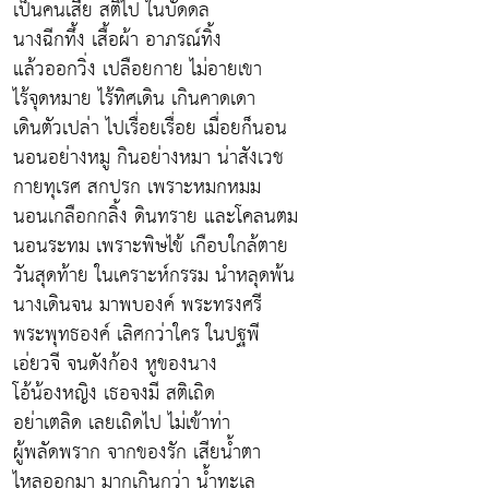
เป็นคนเสีย สติไป ในบัดดล
นางฉีกทึ้ง เสื้อผ้า อาภรณ์ทิ้ง
แล้วออกวิ่ง เปลือยกาย ไม่อายเขา
ไร้จุดหมาย ไร้ทิศเดิน เกินคาดเดา
เดินตัวเปล่า ไปเรื่อยเรื่อย เมื่อยก็นอน
นอนอย่างหมู กินอย่างหมา น่าสังเวช
กายทุเรศ สกปรก เพราะหมกหมม
นอนเกลือกกลิ้ง ดินทราย และโคลนตม
นอนระทม เพราะพิษไข้ เกือบใกล้ตาย
วันสุดท้าย ในเคราะห์กรรม นำหลุดพ้น
นางเดินจน มาพบองค์ พระทรงศรี
พระพุทธองค์ เลิศกว่าใคร ในปฐพี
เอ่ยวจี จนดังก้อง หูของนาง
โอ้น้องหญิง เธอจงมี สติเถิด
อย่าเตลิด เลยเถิดไป ไม่เข้าท่า
ผู้พลัดพราก จากของรัก เสียน้ำตา
ไหลออกมา มากเกินกว่า น้ำทะเล