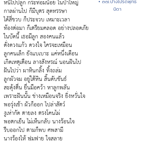
หนีไปปลูก กระท่อมน้อย ในป่าใหญ่
• ๓๗.ปางโปรดพุทธ
บิดา
กาลผ่านไป ก็มีบุตร สุดหรรษา
ได้สี่ขวบ ก็ประจวบ เหมาะเวลา
ท้องต่อมา ก็เตรียมคลอด อย่างปลอดภัย
ในบัดนี้ เธอมีลูก สองคนแล้ว
ดั่งดวงแก้ว ดวงใจ ใครจะเหมือน
ลูกคนเล็ก ยังแบเบาะ แค่หนึ่งเดือน
เกิดเหตุเตือน ลางสังหรณ์ นอนฝันไป
ฝันไปว่า ผาหินกลิ้ง ทิ้งถล่ม
ลูกผัวจม อยู่ใต้หิน สิ้นดับขันธ์
สะดุ้งตื่น ยื่นมือคว้า หาลูกพลัน
เพราะฝันนั้น ช่างเหมือนจริง ยิ่งหวั่นใจ
พอรุ่งเช้า ผัวก็ออก ไปล่าสัตว์
งูเห่ากัด ตายลง ตรงโคนไผ่
พอตกเย็น ไม่เห็นกลับ นางร้อนใจ
รีบออกไป ตามก็พบ ศพสามี
นางร้องไห้ ฟูมฟาย ใจสลาย