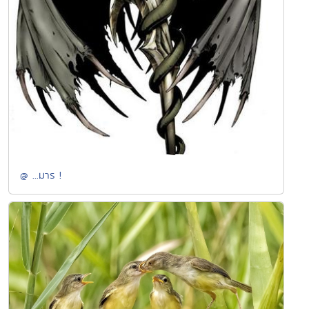
@ ...มาร !