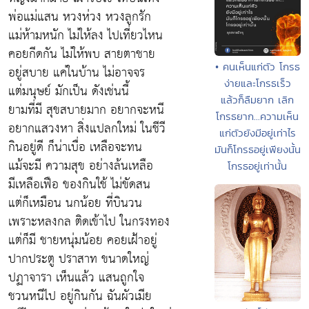
พ่อแม่แสน หวงห่วง หวงลูกรัก
แม่ห้ามหนัก ไม่ให้ลง ไปเที่ยวไหน
คอยกีดกัน ไม่ให้พบ สายตาชาย
• คนเห็นแก่ตัว โกรธ
อยู่สบาย แค่ในบ้าน ไม่อาจจร
ง่ายและโกรธเร็ว
แต่มนุษย์ มักเป็น ดังเช่นนี้
แล้วก็ลืมยาก เลิก
ยามที่มี สุขสบายมาก อยากจะหนี
โกรธยาก...ความเห็น
อยากแสวงหา สิ่งแปลกใหม่ ในชีวี
แก่ตัวยังมีอยู่เท่าไร
กินอยู่ดี ก็น่าเบื่อ เหลือจะทน
มันก็โกรธอยู่เพียงนั้น
แม้จะมี ความสุข อย่างล้นเหลือ
โกรธอยู่เท่านั้น
มีเหลือเฟือ ของกินใช้ ไม่ขัดสน
แต่ก็เหมือน นกน้อย ที่บินวน
เพราะหลงกล ติดเข้าไป ในกรงทอง
แต่ก็มี ชายหนุ่มน้อย คอยเฝ้าอยู่
ปากประตู ปราสาท ขนาดใหญ่
ปฏาจารา เห็นแล้ว แสนถูกใจ
ชวนหนีไป อยู่กินกัน ฉันผัวเมีย