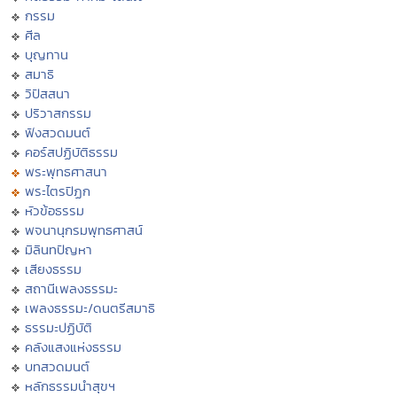
กรรม
ศีล
บุญทาน
สมาธิ
วิปัสสนา
ปริวาสกรรม
ฟังสวดมนต์
คอร์สปฏิบัติธรรม
พระพุทธศาสนา
พระไตรปิฏก
หัวข้อธรรม
พจนานุกรมพุทธศาสน์
มิลินทปัญหา
เสียงธรรม
สถานีเพลงธรรมะ
เพลงธรรมะ/ดนตรีสมาธิ
ธรรมะปฏิบัติ
คลังแสงแห่งธรรม
บทสวดมนต์
หลักธรรมนำสุขฯ