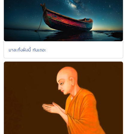
มาละทิ้งฝั่งนี้ กันเถอะ