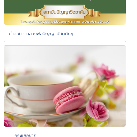
คำสอน : หลวงพ่อปัญญานันทภิกขุ
......กระแสอยาก........