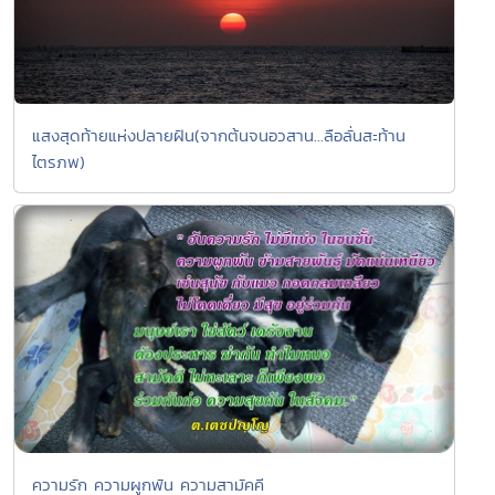
แสงสุดท้ายแห่งปลายฝัน(จากต้นจนอวสาน...ลือลั่นสะท้าน
ไตรภพ)
ความรัก ความผูกพัน ความสามัคคี