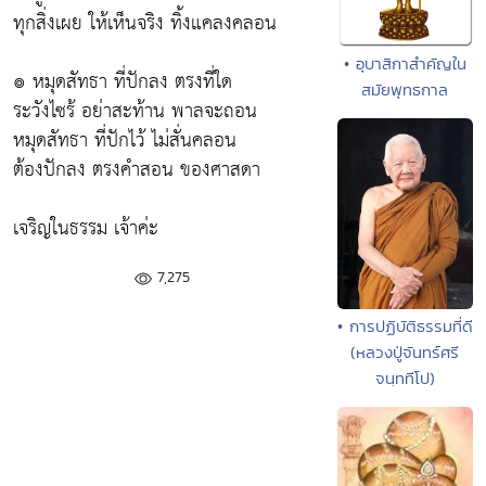
ทุกสิ่งเผย ให้เห็นจริง ทิ้งแคลงคลอน
• อุบาสิกาสำคัญใน
๏ หมุดสัทธา ที่ปักลง ตรงที่ใด
สมัยพุทธกาล
ระวังไซร้ อย่าสะท้าน พาลจะถอน
หมุดสัทธา ที่ปักไว้ ไม่สั่นคลอน
ต้องปักลง ตรงคำสอน ของศาสดา
เจริญในธรรม เจ้าค่ะ
7,275
• การปฏิบัติธรรมที่ดี
(หลวงปู่จันทร์ศรี
จนฺททีโป)