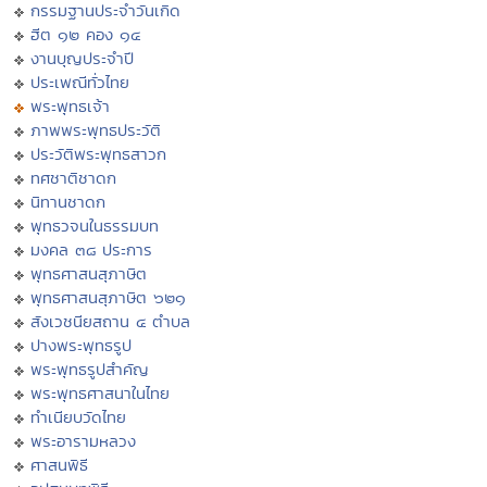
กรรมฐานประจำวันเกิด
ฮีต ๑๒ คอง ๑๔
งานบุญประจำปี
ประเพณีทั่วไทย
พระพุทธเจ้า
ภาพพระพุทธประวัติ
ประวัติพระพุทธสาวก
ทศชาติชาดก
นิทานชาดก
พุทธวจนในธรรมบท
มงคล ๓๘ ประการ
พุทธศาสนสุภาษิต
พุทธศาสนสุภาษิต ๖๒๑
สังเวชนียสถาน ๔ ตำบล
ปางพระพุทธรูป
พระพุทธรูปสำคัญ
พระพุทธศาสนาในไทย
ทำเนียบวัดไทย
พระอารามหลวง
ศาสนพิธี