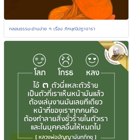
กลอนธรรมะอ่านง่าย ๆ เรื่อง ภิกษุณีปฏาจารา