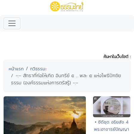
ค้นหาในเว็บไซต์ :
หน้าแรก
กวีธรรมะ
-:- สัทธาที่ก่อให้เกิด อินทรีย์ ๕ .. พละ ๕ แห่งโพธิปักขิย
ธรรม (องค์ธรรมแห่งการตรัสรู้) -:-
• ซีดีชุด อริยสัจ 4
พระอาจารย์ปัญญา