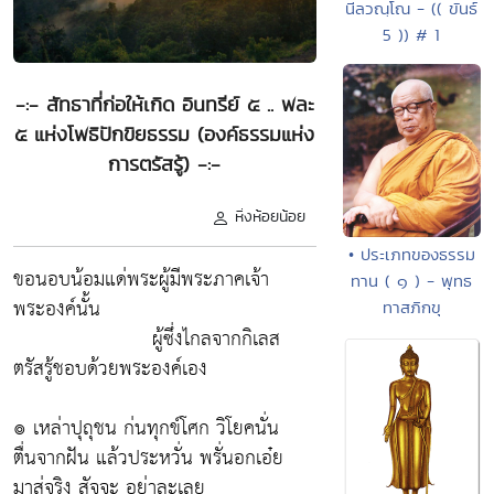
นีลวณฺโณ - (( ขันธ์
5 )) # 1
-:- สัทธาที่ก่อให้เกิด อินทรีย์ ๕ .. พละ
๕ แห่งโพธิปักขิยธรรม (องค์ธรรมแห่ง
การตรัสรู้) -:-
หิ่งห้อยน้อย
• ประเภทของธรรม
ขอนอบน้อมแด่พระผู้มีพระภาคเจ้า
ทาน ( ๑ ) - พุทธ
พระองค์นั้น
ทาสภิกขุ
ผู้ซึ่งไกลจากกิเลส
ตรัสรู้ชอบด้วยพระองค์เอง
๏ เหล่าปุถุชน ก่นทุกข์โศก วิโยคนั่น
ตื่นจากฝัน แล้วประหวั่น พรั่นอกเอ๋ย
มาสู่จริง สัจจะ อย่าละเลย