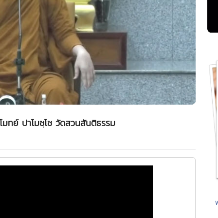
โมทย์ ปาโมชฺโช วัดสวนสันติธรรม