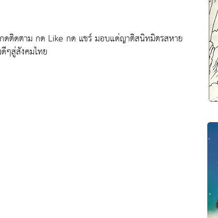
ยกดติดตาม กด Like กด แชร์ มอบแด่ญาติสนิทมิตรสหาย
มดีๆสู่สังคมไทย