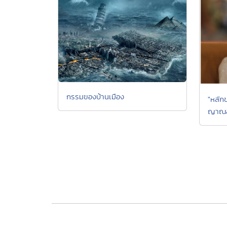
กรรมของบ้านเมือง
"หลัก
ญาณสั