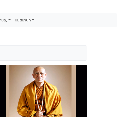
กบุญ
มุมสมาชิก