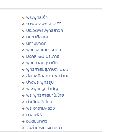
พระพุทธเจ้า
ภาพพระพุทธประวัติ
ประวัติพระพุทธสาวก
ทศชาติชาดก
นิทานชาดก
พุทธวจนในธรรมบท
มงคล ๓๘ ประการ
พุทธศาสนสุภาษิต
พุทธศาสนสุภาษิต ๖๒๑
สังเวชนียสถาน ๔ ตำบล
ปางพระพุทธรูป
พระพุทธรูปสำคัญ
พระพุทธศาสนาในไทย
ทำเนียบวัดไทย
พระอารามหลวง
ศาสนพิธี
อุปสมบทพิธี
วันสำคัญทางศาสนา