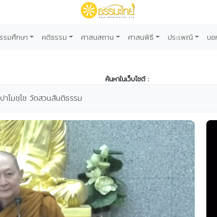
รรมศึกษา
คติธรรม
ศาสนสถาน
ศาสนพิธี
ประเพณี
บอ
ค้นหาในเว็บไซต์ :
ปาโมชฺโช วัดสวนสันติธรรม