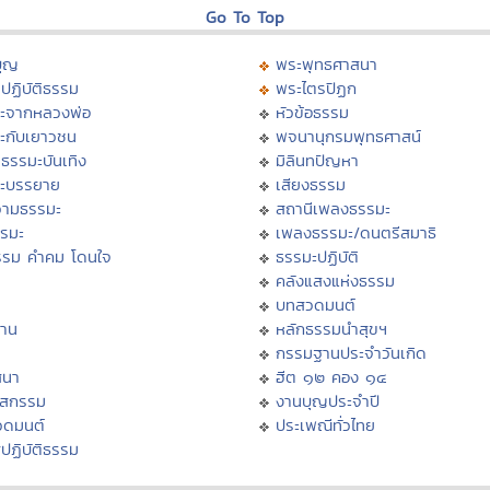
Go To Top
บุญ
พระพุทธศาสนา
ปฏิบัติธรรม
พระไตรปิฏก
ะจากหลวงพ่อ
หัวข้อธรรม
ะกับเยาวชน
พจนานุกรมพุทธศาสน์
ธรรมะบันเทิง
มิลินทปัญหา
ะบรรยาย
เสียงธรรม
ามธรรมะ
สถานีเพลงธรรมะ
รรมะ
เพลงธรรมะ/ดนตรีสมาธิ
รรม คำคม โดนใจ
ธรรมะปฏิบัติ
ม
คลังแสงแห่งธรรม
บทสวดมนต์
าน
หลักธรรมนำสุขฯ
กรรมฐานประจำวันเกิด
สนา
ฮีต ๑๒ คอง ๑๔
าสกรรม
งานบุญประจำปี
วดมนต์
ประเพณีทั่วไทย
ปฏิบัติธรรม