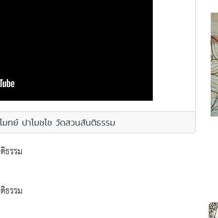
โมทย์ ปาโมชฺโช วัดสวนสันติธรรม
นติธรรม
นติธรรม