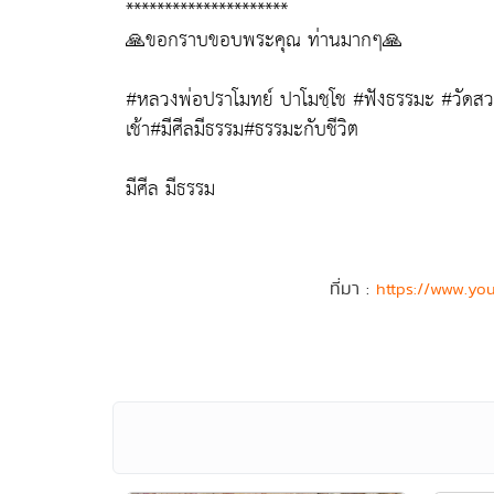
*********************
🙏ขอกราบขอบพระคุณ ท่านมากๆ🙏
#หลวงพ่อปราโมทย์ ปาโมชฺโช #ฟังธรรมะ #วัดส
เช้า#มีศีลมีธรรม#ธรรมะกับชีวิต
มีศีล มีธรรม
ที่มา :
https://www.yo