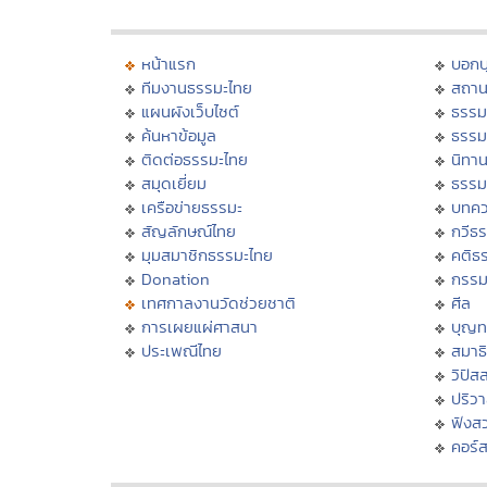
หน้าแรก
บอก
ทีมงานธรรมะไทย
สถาน
แผนผังเว็บไซต์
ธรรม
ค้นหาข้อมูล
ธรรม
ติดต่อธรรมะไทย
นิทาน
สมุดเยี่ยม
ธรรม
เครือข่ายธรรมะ
บทคว
สัญลักษณ์ไทย
กวีธ
มุมสมาชิกธรรมะไทย
คติธ
Donation
กรร
เทศกาลงานวัดช่วยชาติ
ศีล
การเผยแผ่ศาสนา
บุญท
ประเพณีไทย
สมาธิ
วิปัส
ปริว
ฟังส
คอร์ส