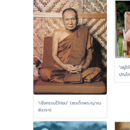
"อยู่
ปุญโ
"เชื่อกรรมไว้ก่อน" (สมเด็จพระญาณ
สังวรฯ)