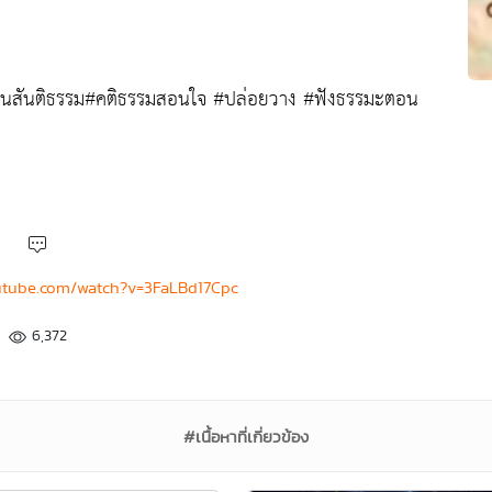
วนสันติธรรม#คติธรรมสอนใจ #ปล่อยวาง #ฟังธรรมะตอน
utube.com/watch?v=3FaLBd17Cpc
6,372
#เนื้อหาที่เกี่ยวข้อง