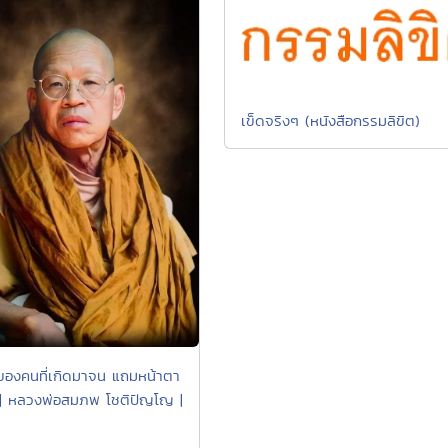
เข็ดจริงๆ (หนังสือกรรมลิขิต)
องคนที่เกิดมาจน แถมหน้าตา
ร่ | หลวงพ่อสมภพ โชติปัญโญ |