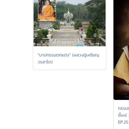
"บาปกรรมตกแต่ง" (หลวงปู่เหรียญ
วรลาโภ)
กรรมข
ขี้เห
EP.25