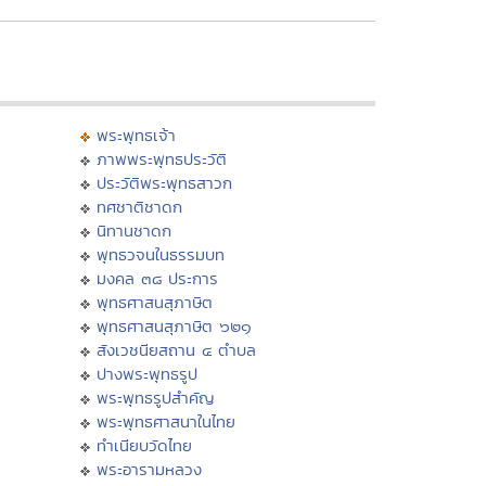
พระพุทธเจ้า
ภาพพระพุทธประวัติ
ประวัติพระพุทธสาวก
ทศชาติชาดก
นิทานชาดก
พุทธวจนในธรรมบท
มงคล ๓๘ ประการ
พุทธศาสนสุภาษิต
พุทธศาสนสุภาษิต ๖๒๑
สังเวชนียสถาน ๔ ตำบล
ปางพระพุทธรูป
พระพุทธรูปสำคัญ
พระพุทธศาสนาในไทย
ทำเนียบวัดไทย
พระอารามหลวง