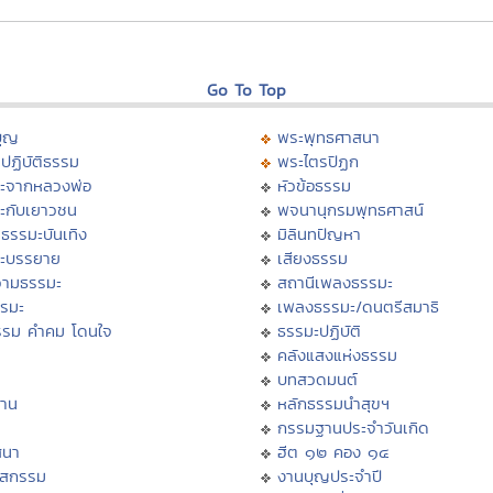
Go To Top
บุญ
พระพุทธศาสนา
ปฏิบัติธรรม
พระไตรปิฏก
ะจากหลวงพ่อ
หัวข้อธรรม
ะกับเยาวชน
พจนานุกรมพุทธศาสน์
ธรรมะบันเทิง
มิลินทปัญหา
ะบรรยาย
เสียงธรรม
ามธรรมะ
สถานีเพลงธรรมะ
รรมะ
เพลงธรรมะ/ดนตรีสมาธิ
รรม คำคม โดนใจ
ธรรมะปฏิบัติ
ม
คลังแสงแห่งธรรม
บทสวดมนต์
าน
หลักธรรมนำสุขฯ
กรรมฐานประจำวันเกิด
สนา
ฮีต ๑๒ คอง ๑๔
าสกรรม
งานบุญประจำปี