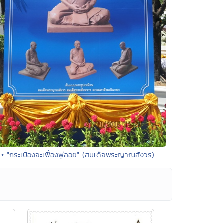
• "กระเบื้องจะเฟื่องฟูลอย" (สมเด็จพระญาณสังวร)