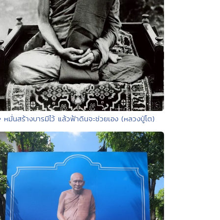
• หมั่นสร้างบารมีไว้ แล้วฟ้าดินจะช่วยเอง (หลวงปู่โต)