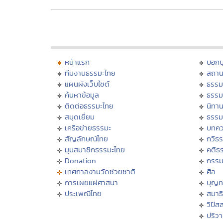
หน้าแรก
บอก
ทีมงานธรรมะไทย
สถาน
แผนผังเว็บไซต์
ธรรม
ค้นหาข้อมูล
ธรรม
ติดต่อธรรมะไทย
นิทาน
สมุดเยี่ยม
ธรรม
เครือข่ายธรรมะ
บทคว
สัญลักษณ์ไทย
กวีธ
มุมสมาชิกธรรมะไทย
คติธ
Donation
กรร
เทศกาลงานวัดช่วยชาติ
ศีล
การเผยแผ่ศาสนา
บุญท
ประเพณีไทย
สมาธิ
วิปัส
ปริว