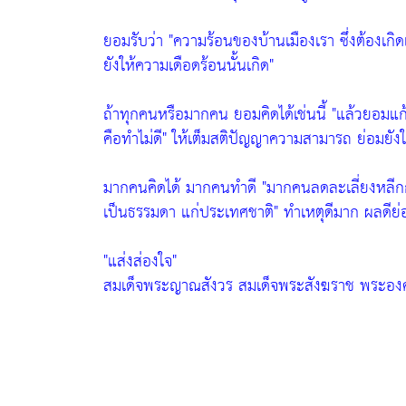
ยอมรับว่า
"ความร้อนของบ้านเมืองเรา ซึ่งต้องเกิด
ยังให้ความเดือดร้อนนั้นเกิด"
ถ้าทุกคนหรือมากคน ยอมคิดได้เช่นนี้
"แล้วยอมแก
คือทำไม่ดี"
ให้เต็มสติปัญญาความสามารถ ย่อมยังให
มากคนคิดได้ มากคนทำดี
"มากคนลดละเลี่ยงหลีก
เป็นธรรมดา แก่ประเทศชาติ"
ทำเหตุดีมาก ผลดีย่
"แส่งส่องใจ"
สมเด็จพระญาณสังวร สมเด็จพระสังฆราช พระองค์