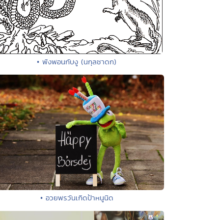
• พังพอนกับงู (นกุลชาดก)
• อวยพรวันเกิดป้าหนูนิด