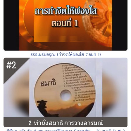
ธรรมะรับอรุณ (ทำจิตให้ผ่องใส ตอนที่ 1)
ซีดีชุด อริยสัจ 4 พระอาจารย์ปัญญา นีลวณฺโณ - (( สมาธิ )) # 2