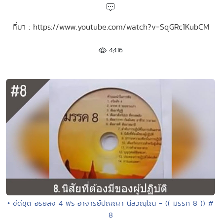
ที่มา : https://www.youtube.com/watch?v=SqGRc1KubCM
4,416
• ซีดีชุด อริยสัจ 4 พระอาจารย์ปัญญา นีลวณฺโณ - (( มรรค 8 )) #
8