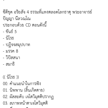
ซีดีชุด อริยสัจ 4 ธรรมที่แทงตลอดโลกธาตุ พระอาจารย์
ปัญญา นีลวณฺโณ
ประกอบด้วย CD ตอนดังนี้
- ขันธ์ 5
- นิโรธ
- ปฏิจจสมุปบาท
- มรรค 8
- วิปัสสนา
- สมาธิ
(( นิโรธ ))
00. คำแนะนำในการฟัง
01. นิพพาน (สิ้นเกิดตาย)
02. ผัสสะดับ เจโตวิมุตติปรากฏ
03. สภาพหน้าตาเจโตวิมุตติ