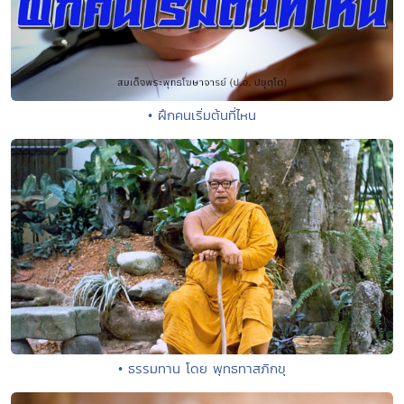
• ฝึกคนเริ่มต้นที่ไหน
• ธรรมทาน โดย พุทธทาสภิกขุ