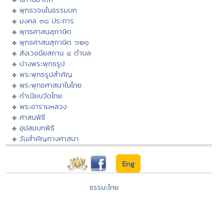
พุทธวจนในธรรมบท
มงคล ๓๘ ประการ
พุทธศาสนสุภาษิต
พุทธศาสนสุภาษิต ๖๒๑
สังเวชนียสถาน ๔ ตำบล
ปางพระพุทธรูป
พระพุทธรูปสำคัญ
พระพุทธศาสนาในไทย
ทำเนียบวัดไทย
พระอารามหลวง
ศาสนพิธี
อุปสมบทพิธี
วันสำคัญทางศาสนา
Eng
ธรรมะไทย