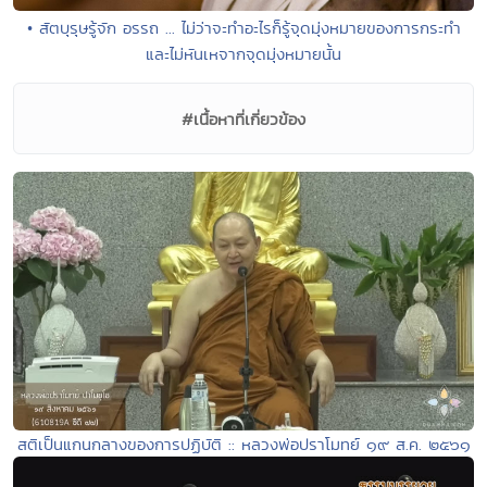
• สัตบุรุษรู้จัก อรรถ ... ไม่ว่าจะทำอะไรก็รู้จุดมุ่งหมายของการกระทำ
และไม่หันเหจากจุดมุ่งหมายนั้น
#เนื้อหาที่เกี่ยวข้อง
สติเป็นแกนกลางของการปฏิบัติ :: หลวงพ่อปราโมทย์ ๑๙ ส.ค. ๒๕๖๑