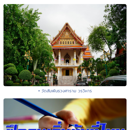
• วัดสัมพันธวงศาราม วรวิหาร