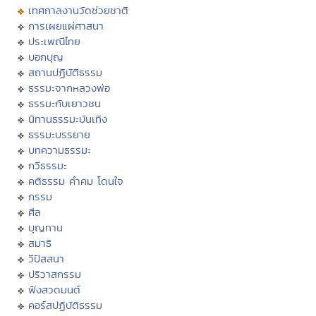
เทศกาลงานวัดช่วยชาติ
การเผยแผ่ศาสนา
ประเพณีไทย
บอกบุญ
สถานปฏิบัติธรรม
ธรรมะจากหลวงพ่อ
ธรรมะกับเยาวชน
นิทานธรรมะบันเทิง
ธรรมะบรรยาย
บทความธรรมะ
กวีธรรมะ
คติธรรม คำคม โดนใจ
กรรม
ศีล
บุญทาน
สมาธิ
วิปัสสนา
ปริวาสกรรม
ฟังสวดมนต์
คอร์สปฏิบัติธรรม