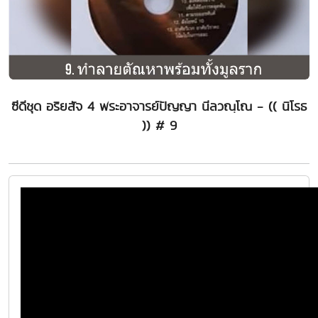
ซีดีชุด อริยสัจ 4 พระอาจารย์ปัญญา นีลวณฺโณ - (( นิโรธ
)) # 9