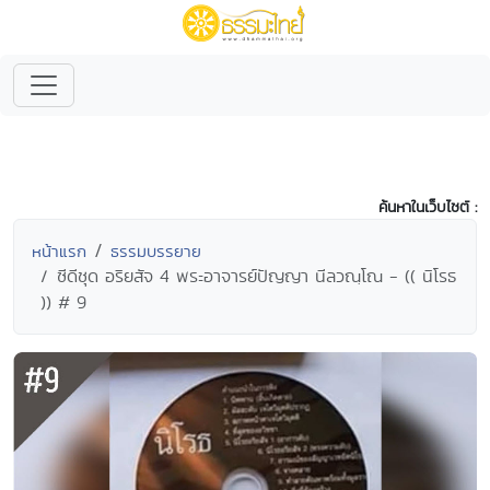
ค้นหาในเว็บไซต์ :
หน้าแรก
ธรรมบรรยาย
ซีดีชุด อริยสัจ 4 พระอาจารย์ปัญญา นีลวณฺโณ - (( นิโรธ
)) # 9