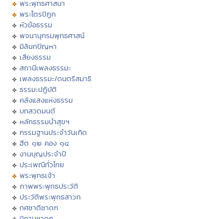
พระพุทธศาสนา
พระไตรปิฏก
หัวข้อธรรม
พจนานุกรมพุทธศาสน์
มิลินทปัญหา
เสียงธรรม
สถานีเพลงธรรมะ
เพลงธรรมะ/ดนตรีสมาธิ
ธรรมะปฏิบัติ
คลังแสงแห่งธรรม
บทสวดมนต์
หลักธรรมนำสุขฯ
กรรมฐานประจำวันเกิด
ฮีต ๑๒ คอง ๑๔
งานบุญประจำปี
ประเพณีทั่วไทย
พระพุทธเจ้า
ภาพพระพุทธประวัติ
ประวัติพระพุทธสาวก
ทศชาติชาดก
นิทานชาดก