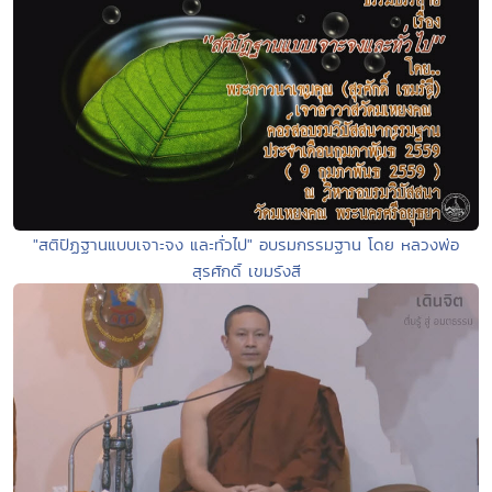
"สติปัฏฐานแบบเจาะจง และทั่วไป" อบรมกรรมฐาน โดย หลวงพ่อ
สุรศักดิ์ เขมรังสี