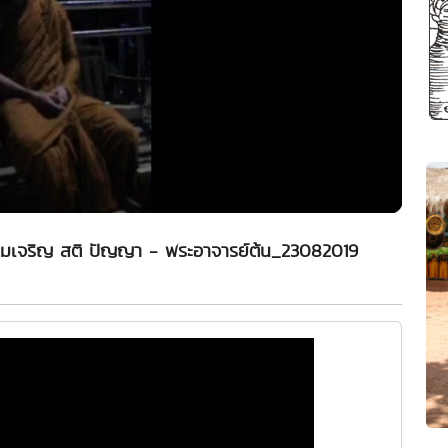
พื่อความเจริญ สติ ปัญญา - พระอาจารย์ต้น_23082019