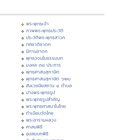
พระพุทธเจ้า
ภาพพระพุทธประวัติ
ประวัติพระพุทธสาวก
ทศชาติชาดก
นิทานชาดก
พุทธวจนในธรรมบท
มงคล ๓๘ ประการ
พุทธศาสนสุภาษิต
พุทธศาสนสุภาษิต ๖๒๑
สังเวชนียสถาน ๔ ตำบล
ปางพระพุทธรูป
พระพุทธรูปสำคัญ
พระพุทธศาสนาในไทย
ทำเนียบวัดไทย
พระอารามหลวง
ศาสนพิธี
อุปสมบทพิธี