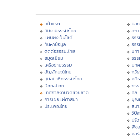
หน้าแรก
บอก
ทีมงานธรรมะไทย
สถา
แผนผังเว็บไซต์
ธรร
ค้นหาข้อมูล
ธรร
ติดต่อธรรมะไทย
นิทา
สมุดเยี่ยม
ธรร
เครือข่ายธรรมะ
บทค
สัญลักษณ์ไทย
กวี
มุมสมาชิกธรรมะไทย
คติ
Donation
กรร
เทศกาลงานวัดช่วยชาติ
ศีล
การเผยแผ่ศาสนา
บุญ
ประเพณีไทย
สมาธ
วิปั
ปริ
ฟัง
คอร์