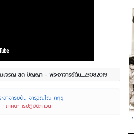
พื่อความเจริญ สติ ปัญญา - พระอาจารย์ต้น_23082019
ะอาจารย์ต้น จารุวณฺโณ ภิกฺขุ
 : เทศน์การปฏิบัติภาวนา
•