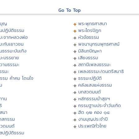
Go To Top
บุญ
พระพุทธศาสนา
นปฏิบัติธรรม
พระไตรปิฏก
มะจากหลวงพ่อ
หัวข้อธรรม
มะกับเยาวชน
พจนานุกรมพุทธศาสน์
นธรรมะบันเทิง
มิลินทปัญหา
มะบรรยาย
เสียงธรรม
วามธรรมะ
สถานีเพลงธรรมะ
ธรรมะ
เพลงธรรมะ/ดนตรีสมาธิ
ธรรม คำคม โดนใจ
ธรรมะปฏิบัติ
ม
คลังแสงแห่งธรรม
บทสวดมนต์
ทาน
หลักธรรมนำสุขฯ
ิ
กรรมฐานประจำวันเกิด
สสนา
ฮีต ๑๒ คอง ๑๔
วาสกรรม
งานบุญประจำปี
สวดมนต์
ประเพณีทั่วไทย
สปฏิบัติธรรม