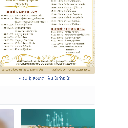
• รับ รู้ สังเกตุ เห็น ไม่ทำอะไร