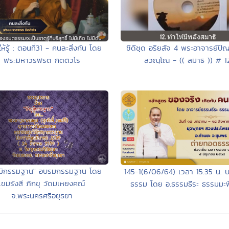
ห้รู้ : ตอนที่31 - คนละสิ่งกัน โดย
ซีดีชุด อริยสัจ 4 พระอาจารย์ปั
พระมหาวรพรต กิตติวโร
ลวณฺโณ - (( สมาธิ )) # 1
ภูมิกรรมฐาน" อบรมกรรมฐาน โดย
145-1(6/06/64) เวลา 15.35 น. 
เขมรังสี ภิกขุ วัดมเหยงคณ์
ธรรม โดย อ.ธรรมธีระ ธรรมมะพิส
จ.พระนครศรีอยุธยา