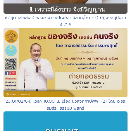
ซีดีชุด อริยสัจ 4 พระอาจารย์ปัญญา นีลวณฺโณ - (( ปฏิจจสมุปบาท
)) # 9
23(01/02/64) เวลา 10.00 น. เรื่อง นวสีวถิกาปัพพะ (2) โดย อ.ธร
รมธีระ ธรรมมะพิสุทธิ์