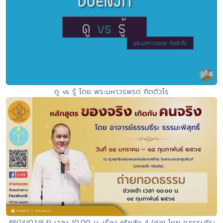
ดู vs รู้ โดย พระมหาวรพรต กิตติวโร
48(14/02/64) เวลา 10.00 น. เรื่อง อริยสัจ 4 (ต่อ) โดย อ.ธรรมธีระ