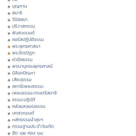
บุญทาน
สมาธิ
วิปัสสนา
ปริวาสกรรม
ฟังสวดมนต์
คอร์สปฏิบัติธรรม
พระพุทธศาสนา
พระไตรปิฏก
หัวข้อธรรม
พจนานุกรมพุทธศาสน์
มิลินทปัญหา
เสียงธรรม
สถานีเพลงธรรมะ
เพลงธรรมะ/ดนตรีสมาธิ
ธรรมะปฏิบัติ
คลังแสงแห่งธรรม
บทสวดมนต์
หลักธรรมนำสุขฯ
กรรมฐานประจำวันเกิด
ฮีต ๑๒ คอง ๑๔