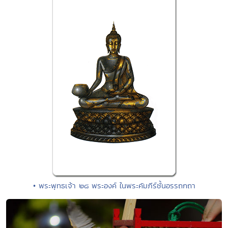
• พระพุทธเจ้า ๒๘ พระองค์ ในพระคัมภีร์ชั้นอรรถกถา