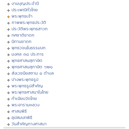
งานบุญประจำปี
ประเพณีทั่วไทย
พระพุทธเจ้า
ภาพพระพุทธประวัติ
ประวัติพระพุทธสาวก
ทศชาติชาดก
นิทานชาดก
พุทธวจนในธรรมบท
มงคล ๓๘ ประการ
พุทธศาสนสุภาษิต
พุทธศาสนสุภาษิต ๖๒๑
สังเวชนียสถาน ๔ ตำบล
ปางพระพุทธรูป
พระพุทธรูปสำคัญ
พระพุทธศาสนาในไทย
ทำเนียบวัดไทย
พระอารามหลวง
ศาสนพิธี
อุปสมบทพิธี
วันสำคัญทางศาสนา