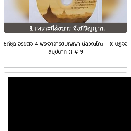
ซีดีชุด อริยสัจ 4 พระอาจารย์ปัญญา นีลวณฺโณ - (( ปฏิจจ
สมุปบาท )) # 9