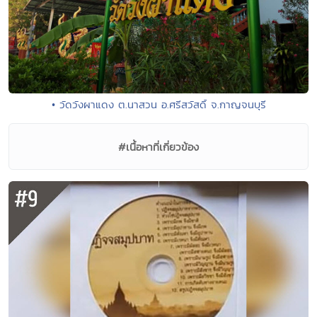
• วัดวังผาแดง ต.นาสวน อ.ศรีสวัสดิ์ จ.กาญจนบุรี
#เนื้อหาที่เกี่ยวข้อง