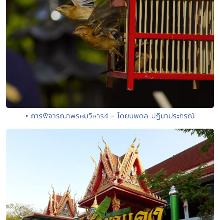
• การพิจารณาพรหมวิหาร4 - โดยนพดล ปฏิมาประกรณ์