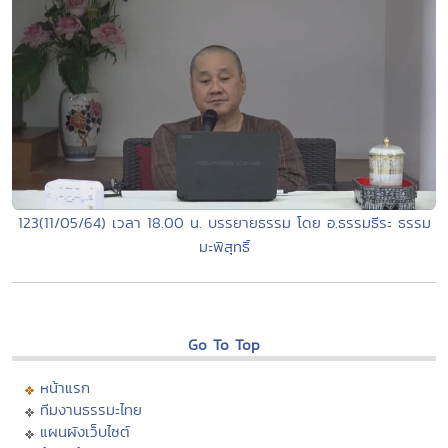
123(11/05/64) เวลา 18.00 น. บรรยายธรรม โดย อ.ธรรมธีระ ธรรม
มะพิสุทธิ์
Go To Top
หน้าแรก
ทีมงานธรรมะไทย
แผนผังเว็บไซต์