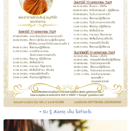
• รับ รู้ สังเกตุ เห็น ไม่ทำอะไร