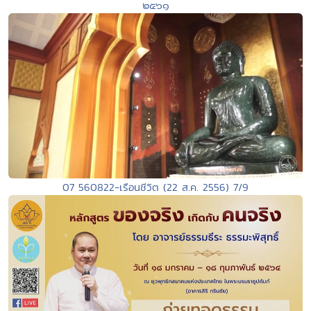
๒๕๖๑
07 560822-เรือนชีวิต (22 ส.ค. 2556) 7/9