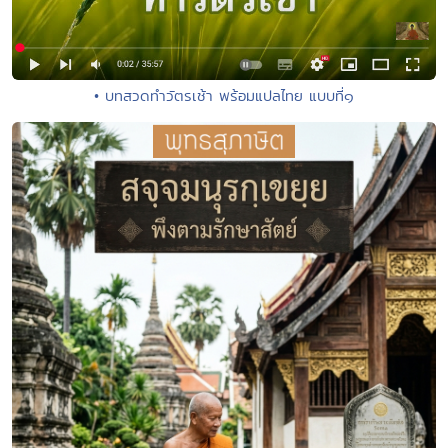
• บทสวดทำวัตรเช้า พร้อมแปลไทย แบบที่๑