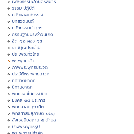
เพลงธรรมะ/ดนตรีสมาธิ
ธรรมะปฏิบัติ
คลังแสงแห่งธรรม
บทสวดมนต์
หลักธรรมนำสุขฯ
กรรมฐานประจำวันเกิด
ฮีต ๑๒ คอง ๑๔
งานบุญประจำปี
ประเพณีทั่วไทย
พระพุทธเจ้า
ภาพพระพุทธประวัติ
ประวัติพระพุทธสาวก
ทศชาติชาดก
นิทานชาดก
พุทธวจนในธรรมบท
มงคล ๓๘ ประการ
พุทธศาสนสุภาษิต
พุทธศาสนสุภาษิต ๖๒๑
สังเวชนียสถาน ๔ ตำบล
ปางพระพุทธรูป
พระพุทธรูปสำคัญ