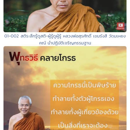
01-002 สติระลึกรู้ดูสติ-ผู้รู้ดูผู้รู้ หลวงพ่อสุรศักดิ์ เขมรังสี วัดมเหยง
คณ์ นำปฏิบัติเจริญกรรมฐาน