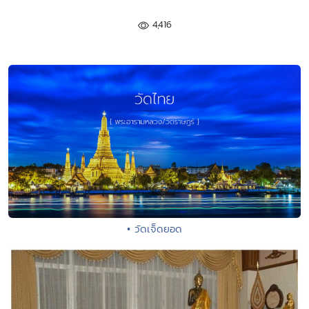
4,416
• วัดเจ็ดยอด