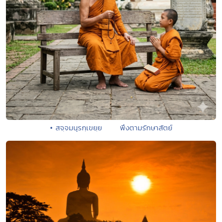
• สจฺจมนุรกฺเขยฺย พึงตามรักษาสัตย์