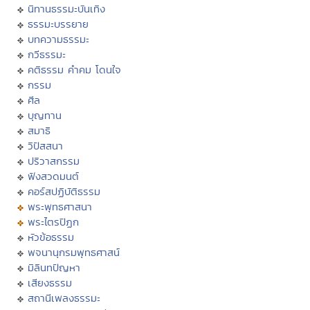
นิทานธรรมะบันเทิง
ธรรมะบรรยาย
บทความธรรมะ
กวีธรรมะ
คติธรรม คำคม โดนใจ
กรรม
ศีล
บุญทาน
สมาธิ
วิปัสสนา
ปริวาสกรรม
ฟังสวดมนต์
คอร์สปฏิบัติธรรม
พระพุทธศาสนา
พระไตรปิฏก
หัวข้อธรรม
พจนานุกรมพุทธศาสน์
มิลินทปัญหา
เสียงธรรม
สถานีเพลงธรรมะ