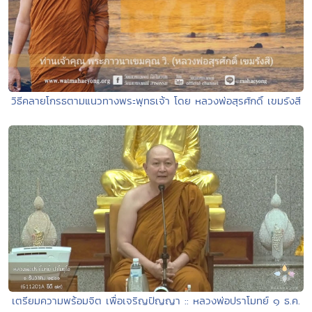
วิธีคลายโกรธตามแนวทางพระพุทธเจ้า โดย หลวงพ่อสุรศักดิ์ เขมรังสี
เตรียมความพร้อมจิต เพื่อเจริญปัญญา :: หลวงพ่อปราโมทย์ ๑ ธ.ค.