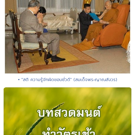
• "สติ ความรู้จักผิดชอบชั่วดี" (สมเด็จพระญาณสังวร)