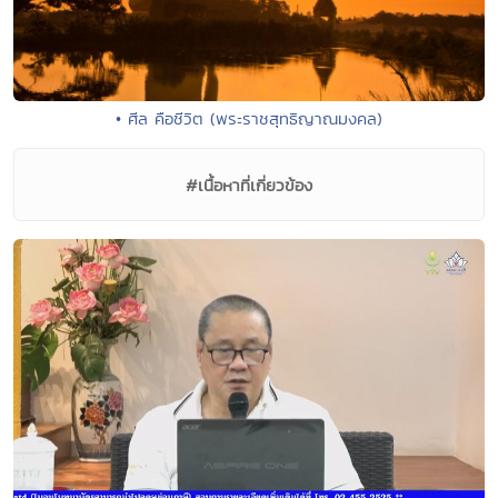
• ศีล คือชีวิต (พระราชสุทธิญาณมงคล)
#เนื้อหาที่เกี่ยวข้อง