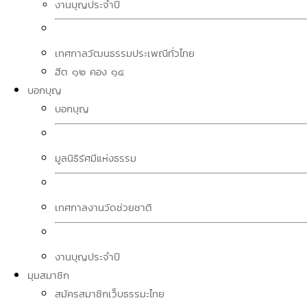
งานบุญประจำปี
เทศกาลวัฒนธรรมประเพณีทั่วไทย
ฮีต ๑๒ คอง ๑๔
บอกบุญ
บอกบุญ
มูลนิธิรัศมีแห่งธรรม
เทศกาลงานวัดช่วยชาติ
งานบุญประจำปี
มุมสมาชิก
สมัครสมาชิกเว็บธรรมะไทย