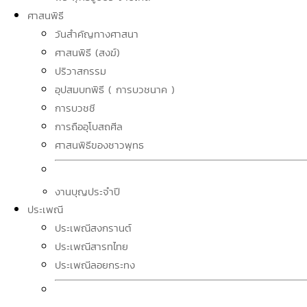
ศาสนพิธี
วันสำคัญทางศาสนา
ศาสนพิธี (สงฆ์)
ปริวาสกรรม
อุปสมบทพิธี ( การบวชนาค )
การบวชชี
การถืออุโบสถศีล
ศาสนพิธีของชาวพุทธ
งานบุญประจำปี
ประเพณี
ประเพณีสงกรานต์
ประเพณีสารทไทย
ประเพณีลอยกระทง