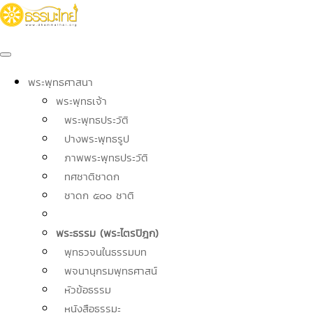
พระพุทธศาสนา
พระพุทธเจ้า
พระพุทธประวัติ
ปางพระพุทธรูป
ภาพพระพุทธประวัติ
ทศชาติชาดก
ชาดก ๕๐๐ ชาติ
พระธรรม (พระไตรปิฎก)
พุทธวจนในธรรมบท
พจนานุกรมพุทธศาสน์
หัวข้อธรรม
หนังสือธรรมะ