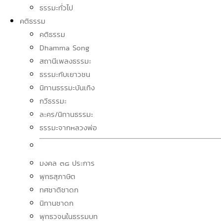
ธรรมะทั่วไป
คติธรรม
คติธรรม
Dhamma Song
สถานีเพลงธรรมะ
ธรรมะกับเยาวชน
นิทานธรรมะบันเทิง
กวีธรรมะ
ละคร/นิทานธรรมะ
ธรรมะจากหลวงพ่อ
มงคล ๓๘ ประการ
พุทธสุภาษิต
ทศชาติชาดก
นิทานชาดก
พุทธวจนในธรรมบท