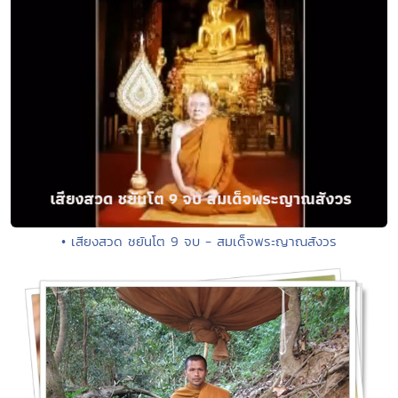
• เสียงสวด ชยันโต 9 จบ - สมเด็จพระญาณสังวร