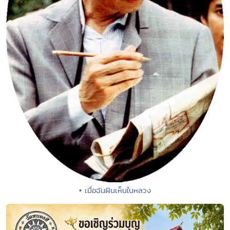
• เมื่อฉันฝันเห็นในหลวง