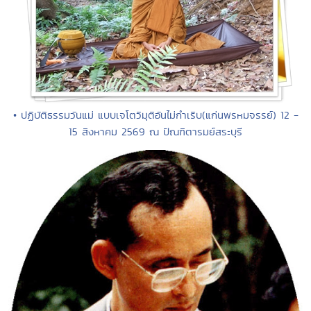
• ปฏิบัติธรรมวันแม่ แบบเจโตวิมุติอันไม่กำเริบ(แก่นพรหมจรรย์) 12 -
15 สิงหาคม 2569 ณ ปัณฑิตารมย์สระบุรี