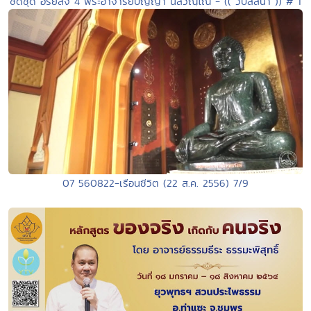
ซีดีชุด อริยสัจ 4 พระอาจารย์ปัญญา นีลวณฺโณ - (( วิปัสสนา )) # 1
07 560822-เรือนชีวิต (22 ส.ค. 2556) 7/9