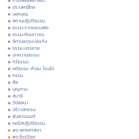
การเผยแผ่ศาสนา
ประเพณีไทย
บอกบุญ
สถานปฏิบัติธรรม
ธรรมะจากหลวงพ่อ
ธรรมะกับเยาวชน
นิทานธรรมะบันเทิง
ธรรมะบรรยาย
บทความธรรมะ
กวีธรรมะ
คติธรรม คำคม โดนใจ
กรรม
ศีล
บุญทาน
สมาธิ
วิปัสสนา
ปริวาสกรรม
ฟังสวดมนต์
คอร์สปฏิบัติธรรม
พระพุทธศาสนา
พระไตรปิฏก