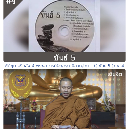
ซีดีชุด อริยสัจ 4 พระอาจารย์ปัญญา นีลวณฺโณ - (( ขันธ์ 5 )) # 4