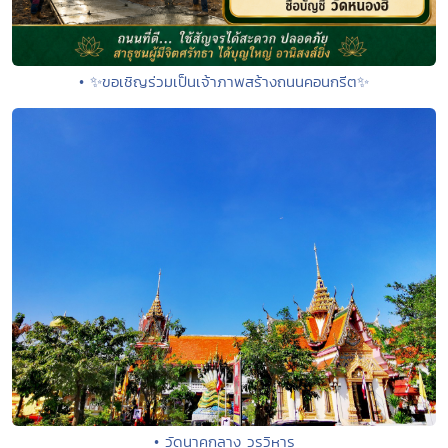
• ✨ขอเชิญร่วมเป็นเจ้าภาพสร้างถนนคอนกรีต✨
• วัดนาคกลาง วรวิหาร