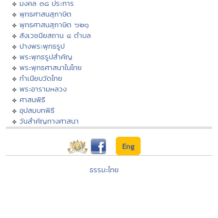
มงคล ๓๘ ประการ
พุทธศาสนสุภาษิต
พุทธศาสนสุภาษิต ๖๒๑
สังเวชนียสถาน ๔ ตำบล
ปางพระพุทธรูป
พระพุทธรูปสำคัญ
พระพุทธศาสนาในไทย
ทำเนียบวัดไทย
พระอารามหลวง
ศาสนพิธี
อุปสมบทพิธี
วันสำคัญทางศาสนา
Eng
ธรรมะไทย