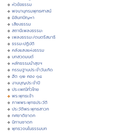
หัวข้อธรรม
พจนานุกรมพุทธศาสน์
มิลินทปัญหา
เสียงธรรม
สถานีเพลงธรรมะ
เพลงธรรมะ/ดนตรีสมาธิ
ธรรมะปฏิบัติ
คลังแสงแห่งธรรม
บทสวดมนต์
หลักธรรมนำสุขฯ
กรรมฐานประจำวันเกิด
ฮีต ๑๒ คอง ๑๔
งานบุญประจำปี
ประเพณีทั่วไทย
พระพุทธเจ้า
ภาพพระพุทธประวัติ
ประวัติพระพุทธสาวก
ทศชาติชาดก
นิทานชาดก
พุทธวจนในธรรมบท