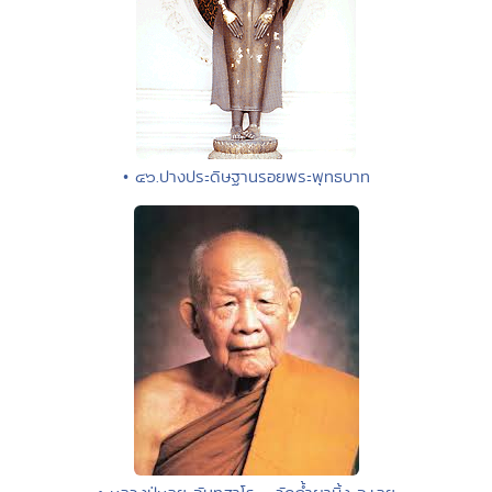
• ๔๖.ปางประดิษฐานรอยพระพุทธบาท