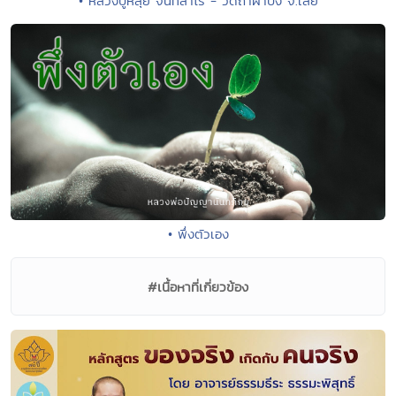
• หลวงปู่หลุย จันทสาโร - วัดถ้ำผาบิ้ง จ.เลย
• พึ่งตัวเอง
#เนื้อหาที่เกี่ยวข้อง