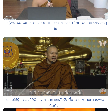
113(28/04/64) เวลา 18.00 น. บรรยายธรรม โดย พระสมจิตร สุธมฺ
โม
ธรรมให้รู้ : ตอนที่90 - สภาวะกายหลับจิตตื่น โดย พระมหาวรพรต
กิตติวโร