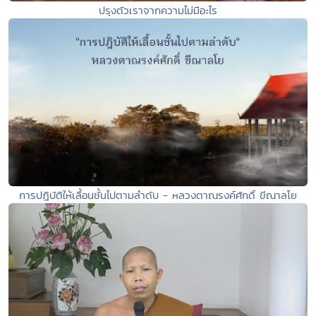
ปรุงตัวเราจากความไม่มีอะไร
การปฎิบัติให้เลื้อนชั้นไปตามลำดับ - หลวงตาณรงค์ศักดิ์ ขีณาลโย