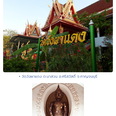
• วัดวังผาแดง ต.นาสวน อ.ศรีสวัสดิ์ จ.กาญจนบุรี