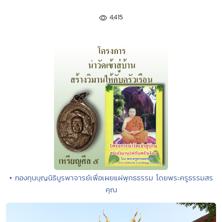
4,415
• กองทุนบุญนิธิบูรพาจารย์เพื่อเผยแผ่พุทธธรรม โดยพระครูธรรมสร
คุณ