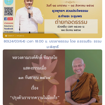
80(24/03/64) เวลา 18.00 น. บรรยายธรรม โดย อ.ธรรมธีระ ธรรม
มะพิสุทธิ์