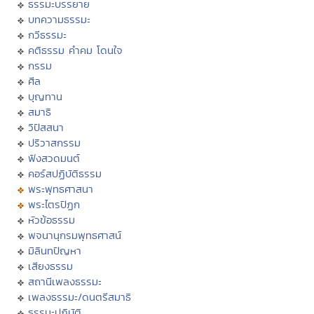
ธรรมะบรรยาย
บทความธรรมะ
กวีธรรมะ
คติธรรม คำคม โดนใจ
กรรม
ศีล
บุญทาน
สมาธิ
วิปัสสนา
ปริวาสกรรม
ฟังสวดมนต์
คอร์สปฏิบัติธรรม
พระพุทธศาสนา
พระไตรปิฏก
หัวข้อธรรม
พจนานุกรมพุทธศาสน์
มิลินทปัญหา
เสียงธรรม
สถานีเพลงธรรมะ
เพลงธรรมะ/ดนตรีสมาธิ
ธรรมะปฏิบัติ