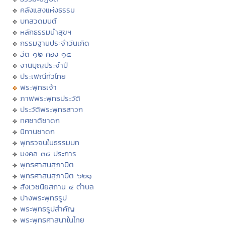
คลังแสงแห่งธรรม
บทสวดมนต์
หลักธรรมนำสุขฯ
กรรมฐานประจำวันเกิด
ฮีต ๑๒ คอง ๑๔
งานบุญประจำปี
ประเพณีทั่วไทย
พระพุทธเจ้า
ภาพพระพุทธประวัติ
ประวัติพระพุทธสาวก
ทศชาติชาดก
นิทานชาดก
พุทธวจนในธรรมบท
มงคล ๓๘ ประการ
พุทธศาสนสุภาษิต
พุทธศาสนสุภาษิต ๖๒๑
สังเวชนียสถาน ๔ ตำบล
ปางพระพุทธรูป
พระพุทธรูปสำคัญ
พระพุทธศาสนาในไทย