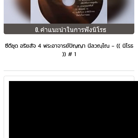
ซีดีชุด อริยสัจ 4 พระอาจารย์ปัญญา นีลวณฺโณ - (( นิโรธ
)) # 1