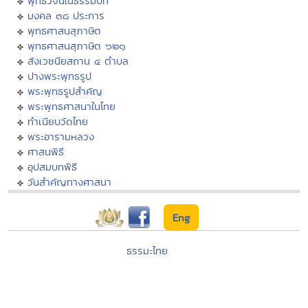
พุทธวจนในธรรมบท
มงคล ๓๘ ประการ
พุทธศาสนสุภาษิต
พุทธศาสนสุภาษิต ๖๒๑
สังเวชนียสถาน ๔ ตำบล
ปางพระพุทธรูป
พระพุทธรูปสำคัญ
พระพุทธศาสนาในไทย
ทำเนียบวัดไทย
พระอารามหลวง
ศาสนพิธี
อุปสมบทพิธี
วันสำคัญทางศาสนา
Eng
ธรรมะไทย