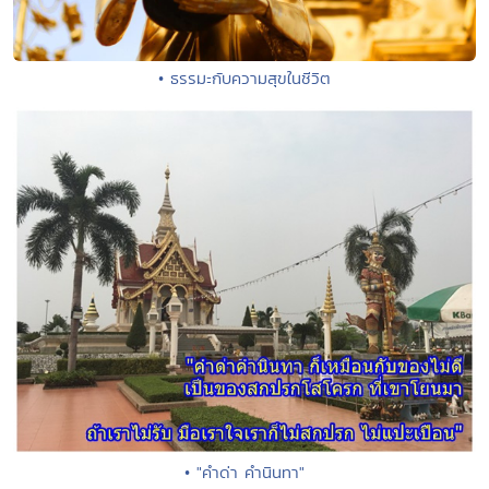
• ธรรมะกับความสุขในชีวิต
• "คำด่า คำนินทา"