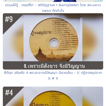
ธรรมให้รู้ : ตอนที่61 - สติปัฏฐาน4 • ธัมมานุปัสสนา โดย พระมหาว
รพรต กิตติวโร
ซีดีชุด อริยสัจ 4 พระอาจารย์ปัญญา นีลวณฺโณ - (( ปฏิจจสมุปบาท
)) # 9