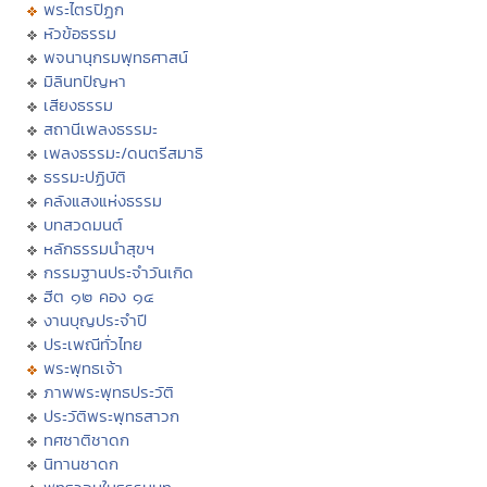
พระไตรปิฏก
หัวข้อธรรม
พจนานุกรมพุทธศาสน์
มิลินทปัญหา
เสียงธรรม
สถานีเพลงธรรมะ
เพลงธรรมะ/ดนตรีสมาธิ
ธรรมะปฏิบัติ
คลังแสงแห่งธรรม
บทสวดมนต์
หลักธรรมนำสุขฯ
กรรมฐานประจำวันเกิด
ฮีต ๑๒ คอง ๑๔
งานบุญประจำปี
ประเพณีทั่วไทย
พระพุทธเจ้า
ภาพพระพุทธประวัติ
ประวัติพระพุทธสาวก
ทศชาติชาดก
นิทานชาดก