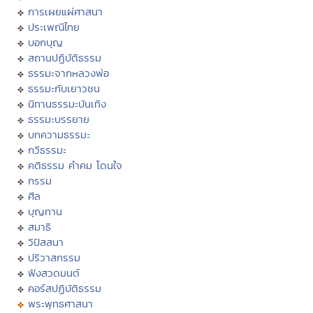
การเผยแผ่ศาสนา
ประเพณีไทย
บอกบุญ
สถานปฏิบัติธรรม
ธรรมะจากหลวงพ่อ
ธรรมะกับเยาวชน
นิทานธรรมะบันเทิง
ธรรมะบรรยาย
บทความธรรมะ
กวีธรรมะ
คติธรรม คำคม โดนใจ
กรรม
ศีล
บุญทาน
สมาธิ
วิปัสสนา
ปริวาสกรรม
ฟังสวดมนต์
คอร์สปฏิบัติธรรม
พระพุทธศาสนา