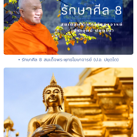
• รักษาศีล 8 สมเด็จพระพุทธโฆษาจารย์ (ป.อ. ปยุตฺโต)