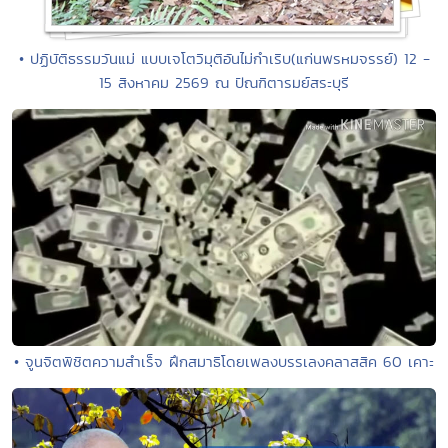
• ปฏิบัติธรรมวันแม่ แบบเจโตวิมุติอันไม่กำเริบ(แก่นพรหมจรรย์) 12 -
15 สิงหาคม 2569 ณ ปัณฑิตารมย์สระบุรี
• จูนจิตพิชิตความสำเร็จ ฝึกสมาธิโดยเพลงบรรเลงคลาสสิค 60 เคาะ