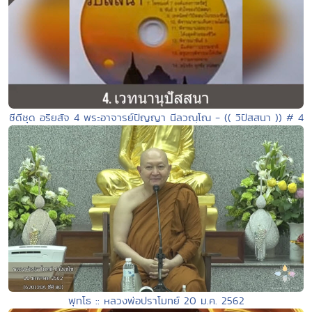
ซีดีชุด อริยสัจ 4 พระอาจารย์ปัญญา นีลวณฺโณ - (( วิปัสสนา )) # 4
พุทโธ :: หลวงพ่อปราโมทย์ 20 ม.ค. 2562