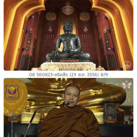
08 560823-อริยส้จ (23 ส.ค. 2556) 8/9