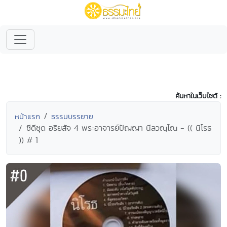
ค้นหาในเว็บไซต์ :
หน้าแรก
ธรรมบรรยาย
ซีดีชุด อริยสัจ 4 พระอาจารย์ปัญญา นีลวณฺโณ - (( นิโรธ
)) # 1