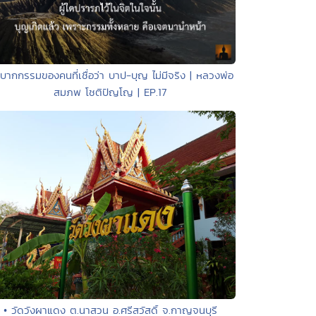
วิบากกรรมของคนที่เชื่อว่า บาป-บุญ ไม่มีจริง | หลวงพ่อ
สมภพ โชติปัญโญ | EP.17
• วัดวังผาแดง ต.นาสวน อ.ศรีสวัสดิ์ จ.กาญจนบุรี