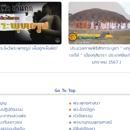
าระไหว้พระพุทธรูป เห็นถูกเห็นผิด"
ประมวลภาพพิธีสักการะบูชา " มก
เจดีย์ " เมืองกุสินารา ประเทศอินเ
มกราคม 2567 )
Go To Top
บุญ
พระพุทธศาสนา
นปฏิบัติธรรม
พระไตรปิฏก
มะจากหลวงพ่อ
หัวข้อธรรม
มะกับเยาวชน
พจนานุกรมพุทธศาสน์
นธรรมะบันเทิง
มิลินทปัญหา