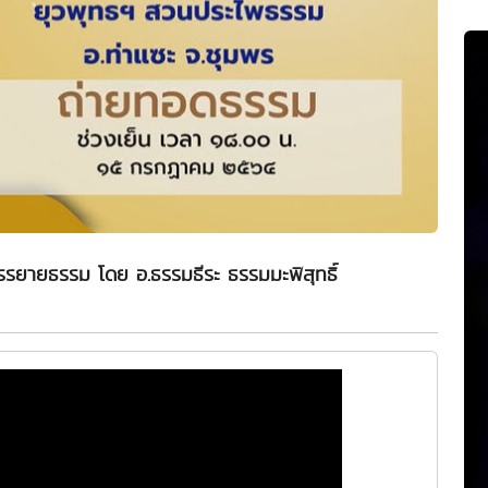
รรยายธรรม โดย อ.ธรรมธีระ ธรรมมะพิสุทธิ์