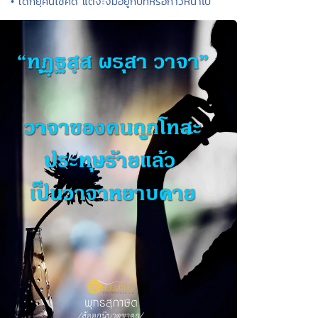
• เด็กยุคนี้โชคดี แต่จะจมอยู่กับที่หรือก้าวหน้าไป