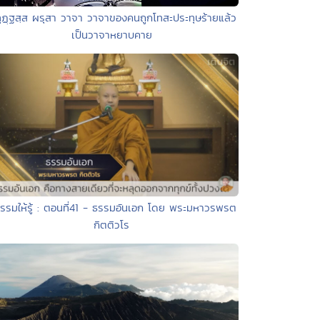
ทุฏฺฐสฺส ผรุสา วาจา วาจาของคนถูกโทสะประทุษร้ายแล้ว
เป็นวาจาหยาบคาย
ธรรมให้รู้ : ตอนที่41 - ธรรมอันเอก โดย พระมหาวรพรต
กิตติวโร