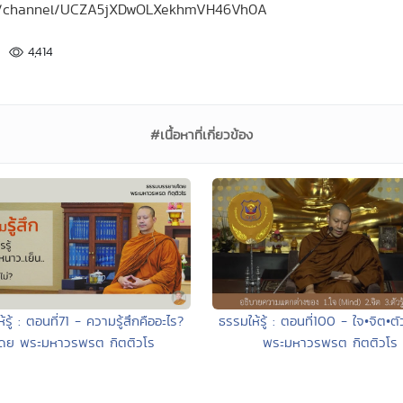
.com/channel/UCZA5jXDwOLXekhmVH46Vh0A
4,414
#เนื้อหาที่เกี่ยวข้อง
้รู้ : ตอนที่71 - ความรู้สึกคืออะไร?
ธรรมให้รู้ : ตอนที่100 - ใจ•จิต•ตั
ดย พระมหาวรพรต กิตติวโร
พระมหาวรพรต กิตติวโร