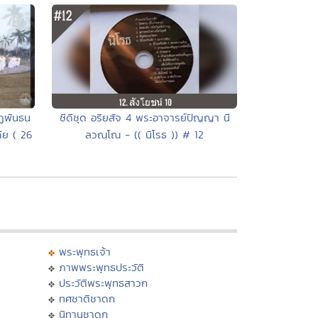
ซีดีชุด อริยสัจ 4 พระอาจารย์ปัญญา นี
ุฏพันธน
ลวณฺโณ - (( นิโรธ )) # 12
ดีย ( 26
พระพุทธเจ้า
ภาพพระพุทธประวัติ
ประวัติพระพุทธสาวก
ทศชาติชาดก
นิทานชาดก