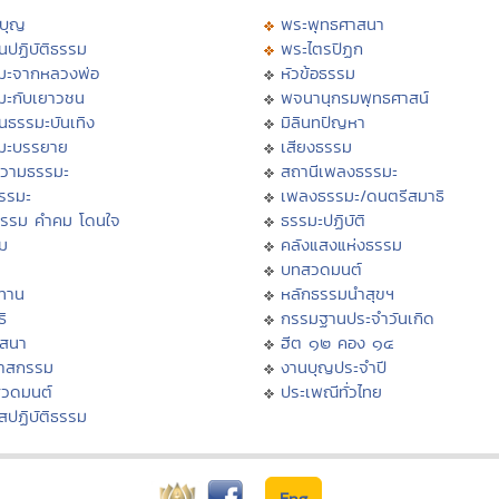
บุญ
พระพุทธศาสนา
นปฏิบัติธรรม
พระไตรปิฏก
มะจากหลวงพ่อ
หัวข้อธรรม
มะกับเยาวชน
พจนานุกรมพุทธศาสน์
นธรรมะบันเทิง
มิลินทปัญหา
มะบรรยาย
เสียงธรรม
วามธรรมะ
สถานีเพลงธรรมะ
ธรรมะ
เพลงธรรมะ/ดนตรีสมาธิ
ธรรม คำคม โดนใจ
ธรรมะปฏิบัติ
ม
คลังแสงแห่งธรรม
บทสวดมนต์
ทาน
หลักธรรมนำสุขฯ
ิ
กรรมฐานประจำวันเกิด
สสนา
ฮีต ๑๒ คอง ๑๔
วาสกรรม
งานบุญประจำปี
สวดมนต์
ประเพณีทั่วไทย
สปฏิบัติธรรม
Eng