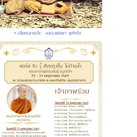
• เลือกเอาอะไร : หลวงพ่อชา สุภัทโท