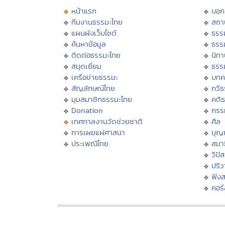
หน้าแรก
บอก
ทีมงานธรรมะไทย
สถา
แผนผังเว็บไซต์
ธรร
ค้นหาข้อมูล
ธรร
ติดต่อธรรมะไทย
นิทา
สมุดเยี่ยม
ธรร
เครือข่ายธรรมะ
บทค
สัญลักษณ์ไทย
กวี
มุมสมาชิกธรรมะไทย
คติ
Donation
กรร
เทศกาลงานวัดช่วยชาติ
ศีล
การเผยแผ่ศาสนา
บุญ
ประเพณีไทย
สมาธ
วิปั
ปริ
ฟัง
คอร์