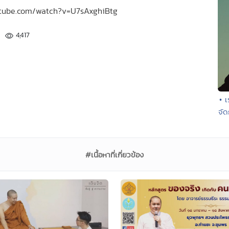
outube.com/watch?v=U7sAxghiBtg
4,417
• 
จัด
#เนื้อหาที่เกี่ยวข้อง