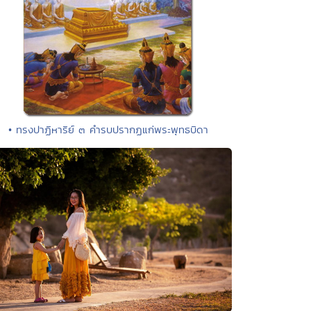
• ทรงปาฏิหาริย์ ๓ คำรบปรากฏแก่พระพุทธบิดา