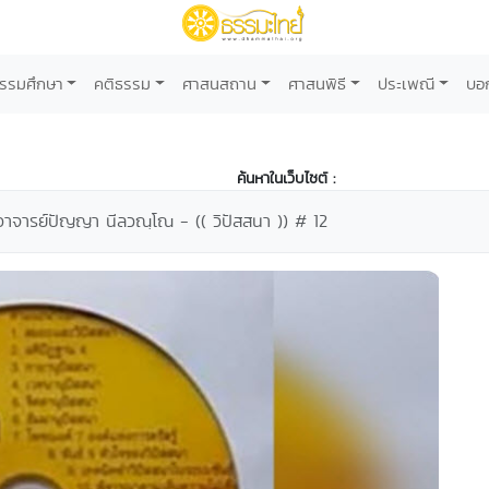
รรมศึกษา
คติธรรม
ศาสนสถาน
ศาสนพิธี
ประเพณี
บอ
ค้นหาในเว็บไซต์ :
ะอาจารย์ปัญญา นีลวณฺโณ - (( วิปัสสนา )) # 12