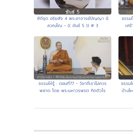
ซีดีชุด อริยสัจ 4 พระอาจารย์ปัญญา นี
ธรรมให
ลวณฺโณ - (( ขันธ์ 5 )) # 3
เศร
ธรรมให้รู้ : ตอนที่77 - วิชาที่เราไม่ควร
ธรรมให
พลาด โดย พระมหาวรพรต กิตติวโร
บ้างไ