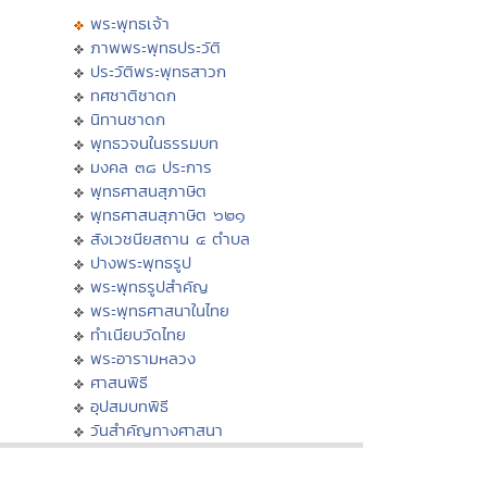
พระพุทธเจ้า
ภาพพระพุทธประวัติ
ประวัติพระพุทธสาวก
ทศชาติชาดก
นิทานชาดก
พุทธวจนในธรรมบท
มงคล ๓๘ ประการ
พุทธศาสนสุภาษิต
พุทธศาสนสุภาษิต ๖๒๑
สังเวชนียสถาน ๔ ตำบล
ปางพระพุทธรูป
พระพุทธรูปสำคัญ
พระพุทธศาสนาในไทย
ทำเนียบวัดไทย
พระอารามหลวง
ศาสนพิธี
อุปสมบทพิธี
วันสำคัญทางศาสนา