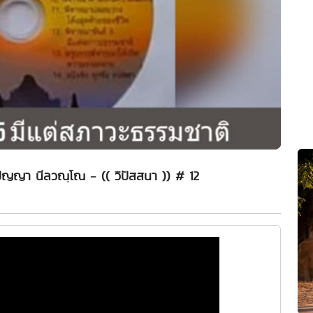
์ปัญญา นีลวณฺโณ - (( วิปัสสนา )) # 12