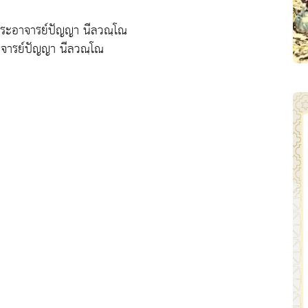
พระอาจารย์ปัญญา นีลวณฺโณ
าจารย์ปัญญา นีลวณฺโณ