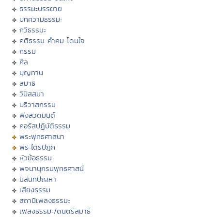
ธรรมะบรรยาย
บทความธรรมะ
กวีธรรมะ
คติธรรม คำคม โดนใจ
กรรม
ศีล
บุญทาน
สมาธิ
วิปัสสนา
ปริวาสกรรม
ฟังสวดมนต์
คอร์สปฏิบัติธรรม
พระพุทธศาสนา
พระไตรปิฏก
หัวข้อธรรม
พจนานุกรมพุทธศาสน์
มิลินทปัญหา
เสียงธรรม
สถานีเพลงธรรมะ
เพลงธรรมะ/ดนตรีสมาธิ