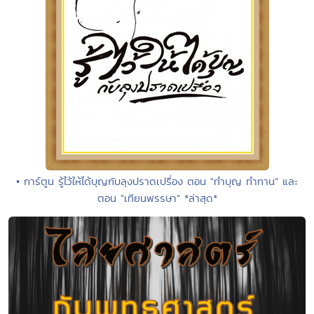
• การ์ตูน รู้ไว้ให้ได้บุญกับลุงปราดเปรื่อง ตอน "ทำบุญ ทำทาน" และ
ตอน "เทียนพรรษา" *ล่าสุด*