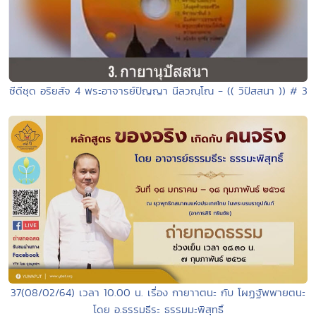
ซีดีชุด อริยสัจ 4 พระอาจารย์ปัญญา นีลวณฺโณ - (( วิปัสสนา )) # 3
37(08/02/64) เวลา 10.00 น. เรื่อง กายาาตนะ กับ โผฏฐัพพายตนะ
โดย อ.ธรรมธีระ ธรรมมะพิสุทธิ์