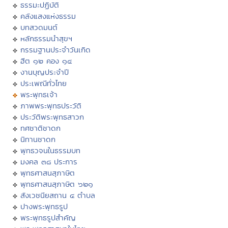
ธรรมะปฏิบัติ
คลังแสงแห่งธรรม
บทสวดมนต์
หลักธรรมนำสุขฯ
กรรมฐานประจำวันเกิด
ฮีต ๑๒ คอง ๑๔
งานบุญประจำปี
ประเพณีทั่วไทย
พระพุทธเจ้า
ภาพพระพุทธประวัติ
ประวัติพระพุทธสาวก
ทศชาติชาดก
นิทานชาดก
พุทธวจนในธรรมบท
มงคล ๓๘ ประการ
พุทธศาสนสุภาษิต
พุทธศาสนสุภาษิต ๖๒๑
สังเวชนียสถาน ๔ ตำบล
ปางพระพุทธรูป
พระพุทธรูปสำคัญ