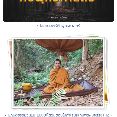
• ไสยศาสตร์กับพุทธศาสตร์
• ปฏิบัติธรรมวันแม่ แบบเจโตวิมุติอันไม่กำเริบ(แก่นพรหมจรรย์) 12 -