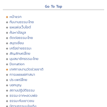
Go To Top
หน้าแรก
ทีมงานธรรมะไทย
แผนผังเว็บไซต์
ค้นหาข้อมูล
ติดต่อธรรมะไทย
สมุดเยี่ยม
เครือข่ายธรรมะ
สัญลักษณ์ไทย
มุมสมาชิกธรรมะไทย
Donation
เทศกาลงานวัดช่วยชาติ
การเผยแผ่ศาสนา
ประเพณีไทย
บอกบุญ
สถานปฏิบัติธรรม
ธรรมะจากหลวงพ่อ
ธรรมะกับเยาวชน
นิทานธรรมะบันเทิง