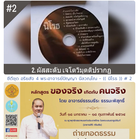
ซีดีชุด อริยสัจ 4 พระอาจารย์ปัญญา นีลวณฺโณ - (( นิโรธ )) # 2