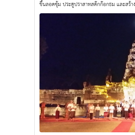
ขึ้นลอดซุ้ม ประตูปราสาทสด๊กก๊อกธม และสร้าง