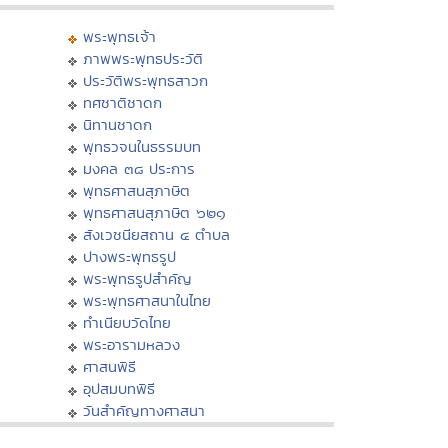
พระพุทธเจ้า
ภาพพระพุทธประวัติ
ประวัติพระพุทธสาวก
ทศชาติชาดก
นิทานชาดก
พุทธวจนในธรรมบท
มงคล ๓๘ ประการ
พุทธศาสนสุภาษิต
พุทธศาสนสุภาษิต ๖๒๑
สังเวชนียสถาน ๔ ตำบล
ปางพระพุทธรูป
พระพุทธรูปสำคัญ
พระพุทธศาสนาในไทย
ทำเนียบวัดไทย
พระอารามหลวง
ศาสนพิธี
อุปสมบทพิธี
วันสำคัญทางศาสนา