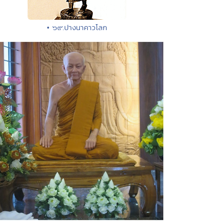
• ๖๙.ปางนาคาวโลก