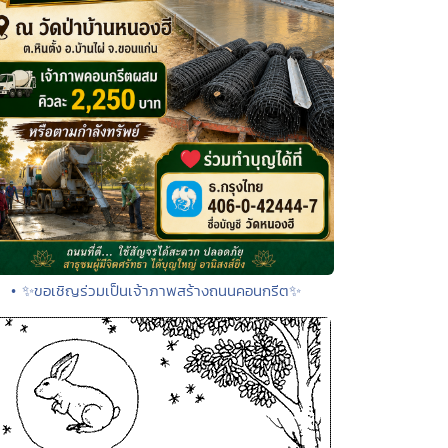
• ✨ขอเชิญร่วมเป็นเจ้าภาพสร้างถนนคอนกรีต✨