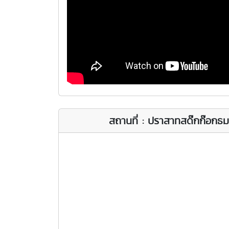
สถานที่ : ปราสาทสด๊กก๊อกธ