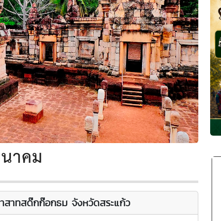
ีนาคม
าสาทสด๊กก๊อกธม จังหวัดสระแก้ว