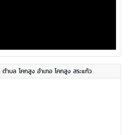
ม ตำบล โคกสูง อำเภอ โคกสูง สระแก้ว