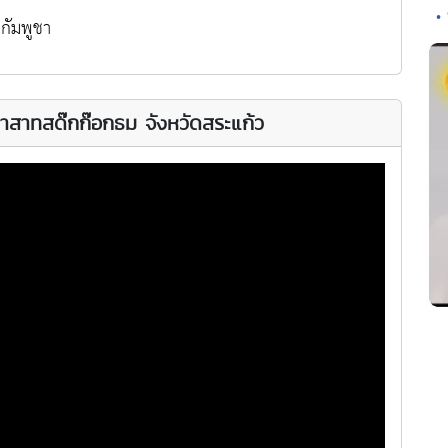
•
กัมพูชา
าสาทสด๊กก๊อกธม จังหวัดสระแก้ว