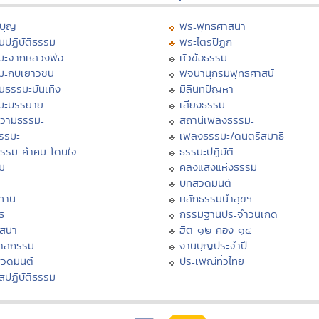
บุญ
พระพุทธศาสนา
นปฏิบัติธรรม
พระไตรปิฏก
มะจากหลวงพ่อ
หัวข้อธรรม
มะกับเยาวชน
พจนานุกรมพุทธศาสน์
นธรรมะบันเทิง
มิลินทปัญหา
มะบรรยาย
เสียงธรรม
วามธรรมะ
สถานีเพลงธรรมะ
ธรรมะ
เพลงธรรมะ/ดนตรีสมาธิ
ธรรม คำคม โดนใจ
ธรรมะปฏิบัติ
ม
คลังแสงแห่งธรรม
บทสวดมนต์
ทาน
หลักธรรมนำสุขฯ
ิ
กรรมฐานประจำวันเกิด
สสนา
ฮีต ๑๒ คอง ๑๔
วาสกรรม
งานบุญประจำปี
สวดมนต์
ประเพณีทั่วไทย
สปฏิบัติธรรม