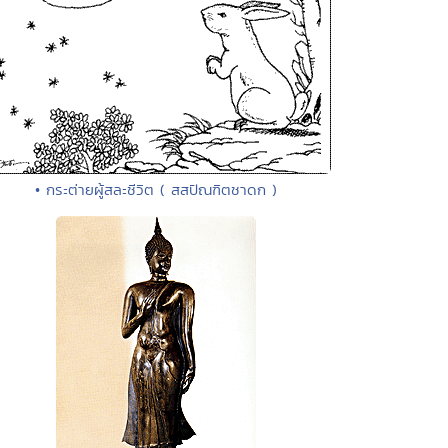
• กระต่ายผู้สละชีวิต ( สสปัณฑิตชาดก )