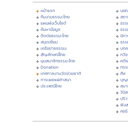
หน้าแรก
บอก
ทีมงานธรรมะไทย
สถา
แผนผังเว็บไซต์
ธรร
ค้นหาข้อมูล
ธรร
ติดต่อธรรมะไทย
นิทา
สมุดเยี่ยม
ธรร
เครือข่ายธรรมะ
บทค
สัญลักษณ์ไทย
กวี
มุมสมาชิกธรรมะไทย
คติ
Donation
กรร
เทศกาลงานวัดช่วยชาติ
ศีล
การเผยแผ่ศาสนา
บุญ
ประเพณีไทย
สมาธ
วิปั
ปริ
ฟัง
คอร์