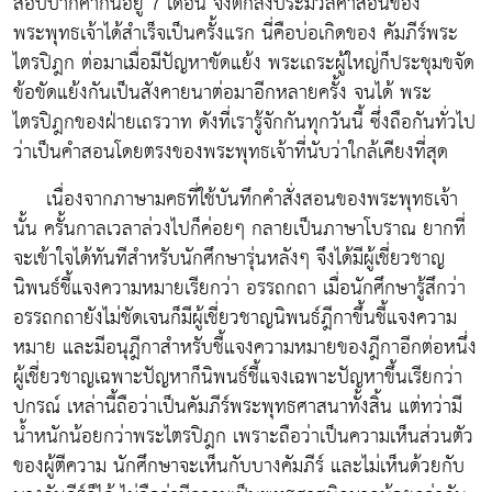
สอบปากคำกันอยู่ 7 เดือน จึงตกลงประมวลคำสอนของ
พระพุทธเจ้าได้สำเร็จเป็นครั้งแรก นี่คือบ่อเกิดของ
คัมภีร์พระ
ไตรปิฎก
ต่อมาเมื่อมีปัญหาขัดแย้ง พระเถระผู้ใหญ่ก็ประชุมขจัด
ข้อขัดแย้งกันเป็นสังคายนาต่อมาอีกหลายครั้ง จนได้
พระ
ไตรปิฎกของฝ่ายเถรวาท
ดังที่เรารู้จักกันทุกวันนี้ ซึ่งถือกันทั่วไป
ว่าเป็นคำสอนโดยตรงของพระพุทธเจ้าที่นับว่าใกล้เคียงที่สุด
เนื่องจากภาษามคธที่ใช้บันทึกคำสั่งสอนของพระพุทธเจ้า
นั้น ครั้นกาลเวลาล่วงไปก็ค่อยๆ กลายเป็นภาษาโบราณ ยากที่
จะเข้าใจได้ทันทีสำหรับนักศึกษารุ่นหลังๆ จึงได้มีผู้เชี่ยวชาญ
นิพนธ์ชี้แจงความหมายเรียกว่า
อรรถกถา
เมื่อนักศึกษารู้สึกว่า
อรรถกถายังไม่ชัดเจนก็มีผู้เชี่ยวชาญนิพนธ์ฎีกาขึ้นชี้แจงความ
หมาย และมีอนุฎีกาสำหรับชี้แจงความหมายของฎีกาอีกต่อหนึ่ง
ผู้เชี่ยวชาญเฉพาะปัญหาก็นิพนธ์ชี้แจงเฉพาะปัญหาขึ้นเรียกว่า
ปกรณ์
เหล่านี้ถือว่าเป็นคัมภีร์พระพุทธศาสนาทั้งสิ้น แต่ทว่ามี
น้ำหนักน้อยกว่าพระไตรปิฎก เพราะถือว่าเป็นความเห็นส่วนตัว
ของผู้ตีความ นักศึกษาจะเห็นกับบางคัมภีร์ และไม่เห็นด้วยกับ