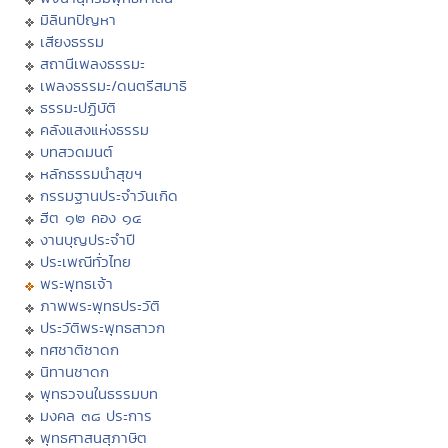
มิลินทปัญหา
เสียงธรรม
สถานีเพลงธรรมะ
เพลงธรรมะ/ดนตรีสมาธิ
ธรรมะปฏิบัติ
คลังแสงแห่งธรรม
บทสวดมนต์
หลักธรรมนำสุขฯ
กรรมฐานประจำวันเกิด
ฮีต ๑๒ คอง ๑๔
งานบุญประจำปี
ประเพณีทั่วไทย
พระพุทธเจ้า
ภาพพระพุทธประวัติ
ประวัติพระพุทธสาวก
ทศชาติชาดก
นิทานชาดก
พุทธวจนในธรรมบท
มงคล ๓๘ ประการ
พุทธศาสนสุภาษิต