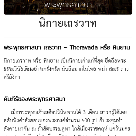
นิกายเถรวาท
พระพุทธศาสนา เถรวาท ~ Theravada หรือ หินยาน
นิกายเถรวาท หรือ หินยาน เป็นนิกายเก่าแก่ที่สุด ยึดถือพระ
ธรรมวินัยเดิมอย่างเคร่งครัด นับถือมากในไทย พม่า เขมร ลาว
ศรีลังกา
คัมภีร์ของพระพุทธศาสนา
เมื่อพระพุทธเจ้าเสด็จปรินิพพานได้ 3 เดือน สาวกผู้ได้เคย
สดับฟังคำสั่งสอนของพระองค์จำนวน 500 รูป ก็ประชุมทำ
สังคายนากัน ณ ถ้ำสัตบรรณคูหา ใกล้เมืองราชคฤห์ แคว้นมคธ