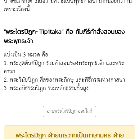
บางคัมภีร์ก็ได้ ไม่ถือว่ามีความเป็นพุทธศาสนิกมากน้อยกว่ากัน
เพราะเรื่องนี้
"พระไตรปิฎก~Tipitaka" คือ คัมภีร์คำสั่งสอนของ
พระพุทธเจ้า
แบ่งเป็น 3 หมวด คือ
1. พระสุตตันตปิฎก รวมคำสอนของพระพุทธเจ้า และพระ
สาวก
2. พระวินัยปิฎก ศีลของพระภิกษุ และพิธีกรรมทางศาสนา
3. พระอภิธรรมปิฎก รวมหลักธรรมชั้นสูง
อ่านพระไตรปิฎก ออนไลด์
พระไตรปิฎก ฝ่ายเถรวาทเป็นภาษามคธ ฝ่าย