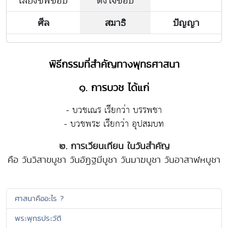
เลี้ยงชีพชอบ
ตั้งใจชอบ
ศีล
สมาธิ
ปัญญา
พิธีกรรมที่สำคัญทางพุทธศาสนา
๑. การบวช ได้แก่
- บวชเณร เรียกว่า บรรพชา
- บวชพระ เรียกว่า อุปสมบท
๒. การเวียนเทียน ในวันสำคัญ
คือ วันวิสาขบูชา วันอัฏฐมีบูชา วันมาฆบูชา วันอาสาฬหบูชา
ศาสนาคืออะไร ?
พระพุทธประวัติ