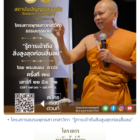
• โครงการอบรมพุทธสาวกสาวิกา “รู้การเข้าถึงสิ่งสูงสุดก่อนสิ้นลม”