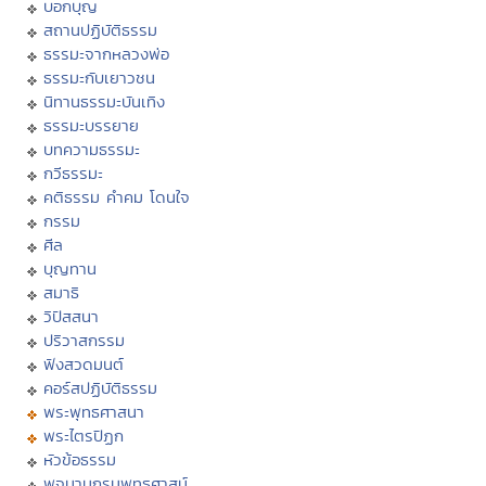
บอกบุญ
สถานปฏิบัติธรรม
ธรรมะจากหลวงพ่อ
ธรรมะกับเยาวชน
นิทานธรรมะบันเทิง
ธรรมะบรรยาย
บทความธรรมะ
กวีธรรมะ
คติธรรม คำคม โดนใจ
กรรม
ศีล
บุญทาน
สมาธิ
วิปัสสนา
ปริวาสกรรม
ฟังสวดมนต์
คอร์สปฏิบัติธรรม
พระพุทธศาสนา
พระไตรปิฏก
หัวข้อธรรม
พจนานุกรมพุทธศาสน์