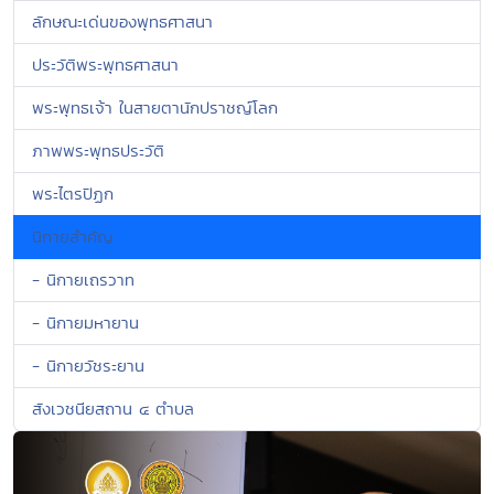
ลักษณะเด่นของพุทธศาสนา
ประวัติพระพุทธศาสนา
พระพุทธเจ้า ในสายตานักปราชญ์โลก
ภาพพระพุทธประวัติ
พระไตรปิฏก
นิกายสำคัญ
- นิกายเถรวาท
- นิกายมหายาน
- นิกายวัชระยาน
สังเวชนียสถาน ๔ ตำบล