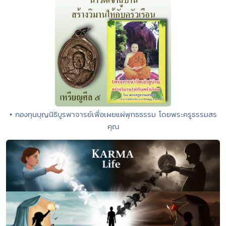
• กองทุนบุญนิธิบูรพาจารย์เพื่อเผยแผ่พุทธธรรม โดยพระครูธรรมสร
คุณ