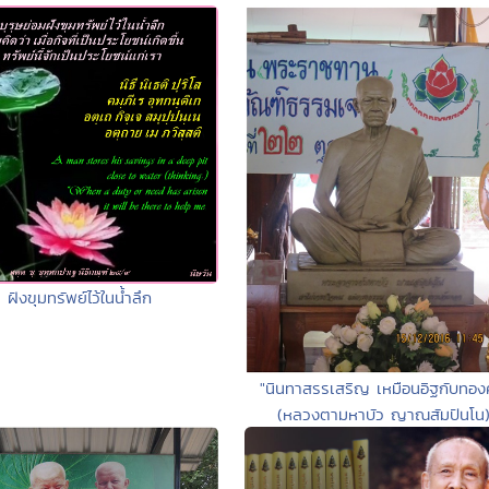
ฝังขุมทรัพย์ไว้ในน้ำลึก
"นินทาสรรเสริญ เหมือนอิฐกับทอง
(หลวงตามหาบัว ญาณสัมปันโน