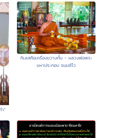
กิเลสคือเครื่องขวางกั้น - หลวงพ่อพระ
มหาประกอบ ธมฺมชีโว
คำ"
)