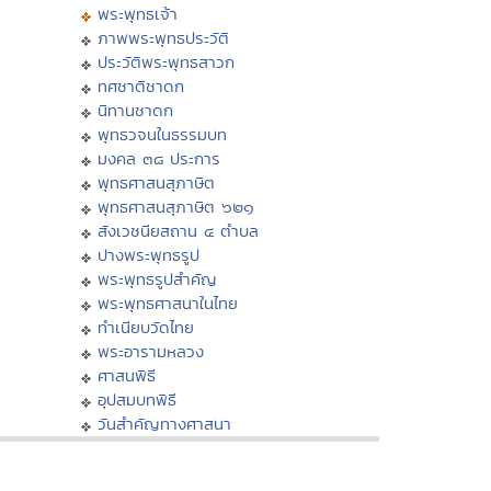
พระพุทธเจ้า
ภาพพระพุทธประวัติ
ประวัติพระพุทธสาวก
ทศชาติชาดก
นิทานชาดก
พุทธวจนในธรรมบท
มงคล ๓๘ ประการ
พุทธศาสนสุภาษิต
พุทธศาสนสุภาษิต ๖๒๑
สังเวชนียสถาน ๔ ตำบล
ปางพระพุทธรูป
พระพุทธรูปสำคัญ
พระพุทธศาสนาในไทย
ทำเนียบวัดไทย
พระอารามหลวง
ศาสนพิธี
อุปสมบทพิธี
วันสำคัญทางศาสนา