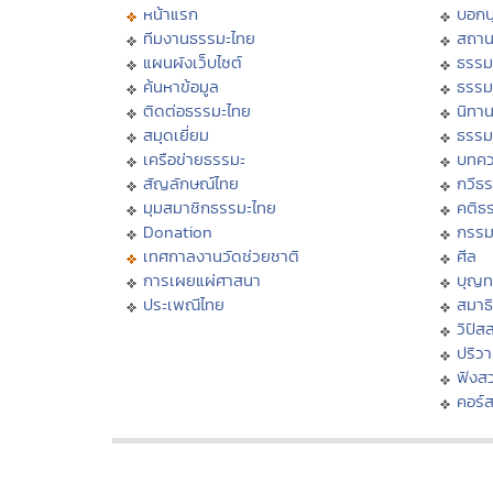
หน้าแรก
บอก
ทีมงานธรรมะไทย
สถาน
แผนผังเว็บไซต์
ธรรม
ค้นหาข้อมูล
ธรรม
ติดต่อธรรมะไทย
นิทาน
สมุดเยี่ยม
ธรรม
เครือข่ายธรรมะ
บทคว
สัญลักษณ์ไทย
กวีธ
มุมสมาชิกธรรมะไทย
คติธ
Donation
กรร
เทศกาลงานวัดช่วยชาติ
ศีล
การเผยแผ่ศาสนา
บุญท
ประเพณีไทย
สมาธิ
วิปัส
ปริว
ฟังส
คอร์ส