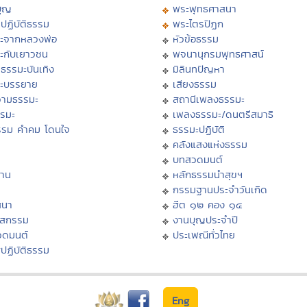
บุญ
พระพุทธศาสนา
ปฏิบัติธรรม
พระไตรปิฏก
ะจากหลวงพ่อ
หัวข้อธรรม
ะกับเยาวชน
พจนานุกรมพุทธศาสน์
ธรรมะบันเทิง
มิลินทปัญหา
ะบรรยาย
เสียงธรรม
ามธรรมะ
สถานีเพลงธรรมะ
รรมะ
เพลงธรรมะ/ดนตรีสมาธิ
รรม คำคม โดนใจ
ธรรมะปฏิบัติ
ม
คลังแสงแห่งธรรม
บทสวดมนต์
าน
หลักธรรมนำสุขฯ
กรรมฐานประจำวันเกิด
สนา
ฮีต ๑๒ คอง ๑๔
าสกรรม
งานบุญประจำปี
วดมนต์
ประเพณีทั่วไทย
ปฏิบัติธรรม
Eng