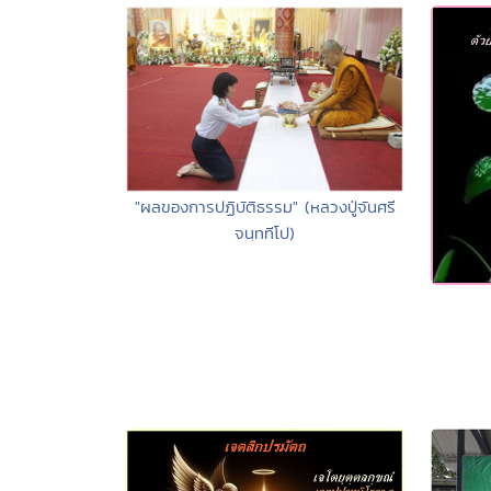
"ผลของการปฏิบัติธรรม" (หลวงปู่จันศรี
จนฺททีโป)