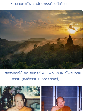
• หลวงตาม้าสวดจักรพรรดิองค์เดียว
-:- สัทธาที่ก่อให้เกิด อินทรีย์ ๕ .. พละ ๕ แห่งโพธิปักขิย
ธรรม (องค์ธรรมแห่งการตรัสรู้) -:-