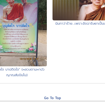
นินทาว่าร้าย...เพราะอิจฉาริษยาเป็น
ดใจ บาปติดใจ" (หลวงตามหาบัว
ญาณสัมปันโน)
Go To Top