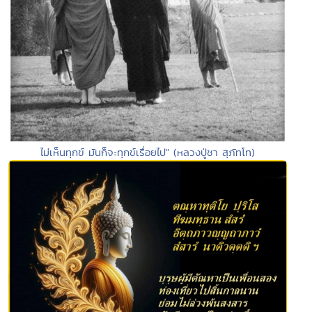
ไม่เห็นทุกข์ มันก็จะทุกข์เรื่อยไป" (หลวงปู่ชา สุภัทโท)