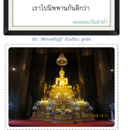
ตัด "สักกายทิฎฐิ" ตัวเดียว ลูกรัก