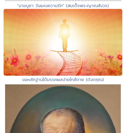
"มาฆบูชา วันแห่งความรัก" (สมเด็จพระญาณสังวร)
ขอหลักฐานได้มรรคผลง่ายใกล้ตาย (ดังตฤณ)