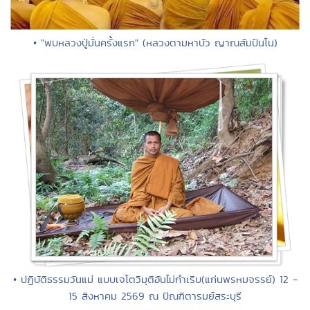
• "พบหลวงปู่มั่นครั้งแรก" (หลวงตามหาบัว ญาณสัมปันโน)
• ปฏิบัติธรรมวันแม่ แบบเจโตวิมุติอันไม่กำเริบ(แก่นพรหมจรรย์) 12 -
15 สิงหาคม 2569 ณ ปัณฑิตารมย์สระบุรี