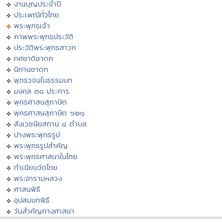
งานบุญประจำปี
ประเพณีทั่วไทย
พระพุทธเจ้า
ภาพพระพุทธประวัติ
ประวัติพระพุทธสาวก
ทศชาติชาดก
นิทานชาดก
พุทธวจนในธรรมบท
มงคล ๓๘ ประการ
พุทธศาสนสุภาษิต
พุทธศาสนสุภาษิต ๖๒๑
สังเวชนียสถาน ๔ ตำบล
ปางพระพุทธรูป
พระพุทธรูปสำคัญ
พระพุทธศาสนาในไทย
ทำเนียบวัดไทย
พระอารามหลวง
ศาสนพิธี
อุปสมบทพิธี
วันสำคัญทางศาสนา