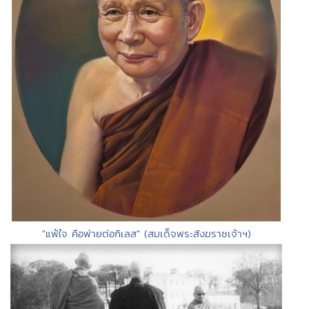
"แพ้ใจ คือพ่ายต่อกิเลส" (สมเด็จพระสังฆราชเจ้าฯ)