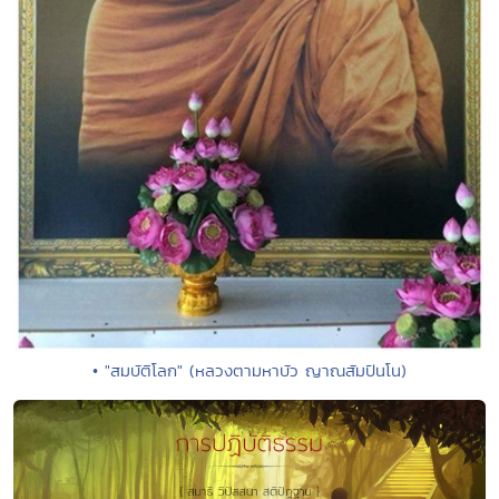
• "สมบัติโลก" (หลวงตามหาบัว ญาณสัมปันโน)