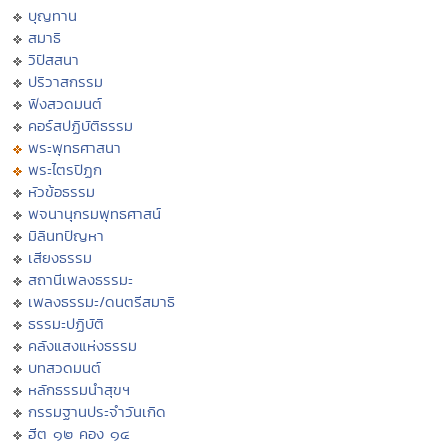
บุญทาน
สมาธิ
วิปัสสนา
ปริวาสกรรม
ฟังสวดมนต์
คอร์สปฏิบัติธรรม
พระพุทธศาสนา
พระไตรปิฏก
หัวข้อธรรม
พจนานุกรมพุทธศาสน์
มิลินทปัญหา
เสียงธรรม
สถานีเพลงธรรมะ
เพลงธรรมะ/ดนตรีสมาธิ
ธรรมะปฏิบัติ
คลังแสงแห่งธรรม
บทสวดมนต์
หลักธรรมนำสุขฯ
กรรมฐานประจำวันเกิด
ฮีต ๑๒ คอง ๑๔