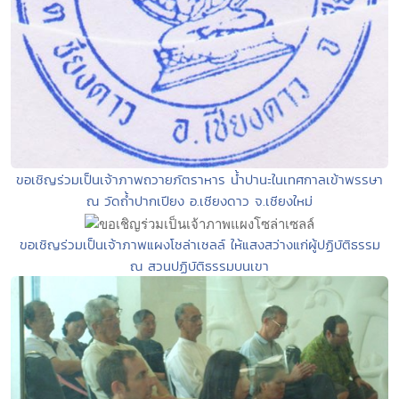
ขอเชิญร่วมเป็นเจ้าภาพถวายภัตราหาร น้ำปานะในเทศกาลเข้าพรรษา
ณ วัดถ้ำปากเปียง อ.เชียงดาว จ.เชียงใหม่
ขอเชิญร่วมเป็นเจ้าภาพแผงโซล่าเซลล์ ให้แสงสว่างแก่ผู้ปฏิบัติธรรม
ณ สวนปฏิบัติธรรมบนเขา