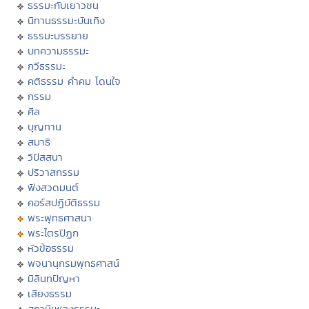
ธรรมะกับเยาวชน
นิทานธรรมะบันเทิง
ธรรมะบรรยาย
บทความธรรมะ
กวีธรรมะ
คติธรรม คำคม โดนใจ
กรรม
ศีล
บุญทาน
สมาธิ
วิปัสสนา
ปริวาสกรรม
ฟังสวดมนต์
คอร์สปฏิบัติธรรม
พระพุทธศาสนา
พระไตรปิฏก
หัวข้อธรรม
พจนานุกรมพุทธศาสน์
มิลินทปัญหา
เสียงธรรม
สถานีเพลงธรรมะ