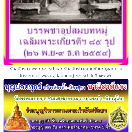
รับสมัครบวชพระ ๘๕ รูป และ รับสมัครบวชเนกขัมมะ ๑๕๐ ท่าน
โครงการบรรพชา-อุปสมบทหมู่ ๘๕ รูป วันที่ ๒๖ พฤ