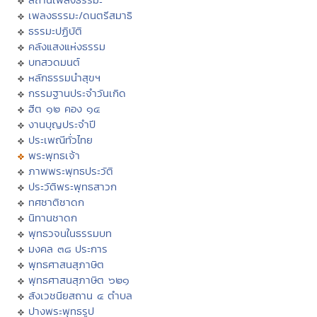
เพลงธรรมะ/ดนตรีสมาธิ
ธรรมะปฏิบัติ
คลังแสงแห่งธรรม
บทสวดมนต์
หลักธรรมนำสุขฯ
กรรมฐานประจำวันเกิด
ฮีต ๑๒ คอง ๑๔
งานบุญประจำปี
ประเพณีทั่วไทย
พระพุทธเจ้า
ภาพพระพุทธประวัติ
ประวัติพระพุทธสาวก
ทศชาติชาดก
นิทานชาดก
พุทธวจนในธรรมบท
มงคล ๓๘ ประการ
พุทธศาสนสุภาษิต
พุทธศาสนสุภาษิต ๖๒๑
สังเวชนียสถาน ๔ ตำบล
ปางพระพุทธรูป