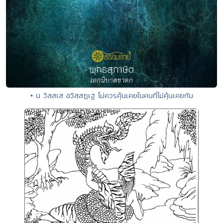
• น วิสฺสเส อวิสฺสฏฺเฐ ไม่ควรคุ้นเคยในคนที่ไม่คุ้นเคยกัน