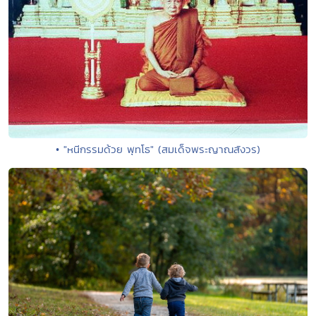
• "หนีกรรมด้วย พุทโธ" (สมเด็จพระญาณสังวร)