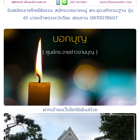
รับสมัครชายไทยใฝ่ธรรม สมัครบวชนาคหมู่ พระธุดงค์กรรมฐาน รุ่น
43 บวชเข้าพรรษา3เดือน สอบถาม 0870078607
ฝากเข้าชมเว็บไซท์มือใหม่ด้วย