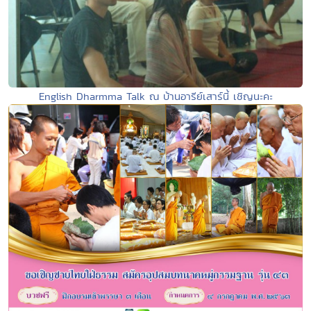
English Dharmma Talk ณ บ้านอารีย์เสาร์นี้ เชิญนะคะ