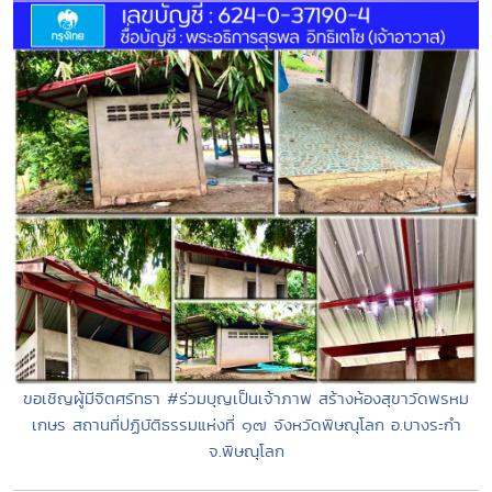
ขอเชิญผู้มีจิตศรัทธา #ร่วมบุญเป็นเจ้าภาพ สร้างห้องสุขาวัดพรหม
เกษร สถานที่ปฏิบัติธรรมแห่งที่ ๑๗ จังหวัดพิษณุโลก อ.บางระกำ
จ.พิษณุโลก