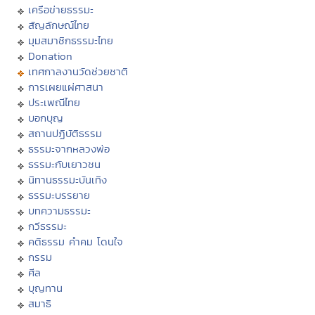
เครือข่ายธรรมะ
สัญลักษณ์ไทย
มุมสมาชิกธรรมะไทย
Donation
เทศกาลงานวัดช่วยชาติ
การเผยแผ่ศาสนา
ประเพณีไทย
บอกบุญ
สถานปฏิบัติธรรม
ธรรมะจากหลวงพ่อ
ธรรมะกับเยาวชน
นิทานธรรมะบันเทิง
ธรรมะบรรยาย
บทความธรรมะ
กวีธรรมะ
คติธรรม คำคม โดนใจ
กรรม
ศีล
บุญทาน
สมาธิ