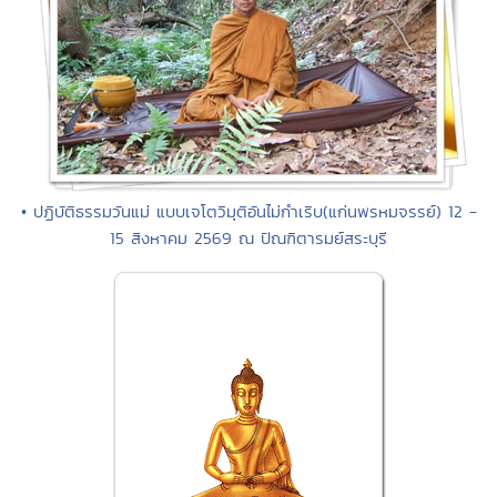
• ปฏิบัติธรรมวันแม่ แบบเจโตวิมุติอันไม่กำเริบ(แก่นพรหมจรรย์) 12 -
15 สิงหาคม 2569 ณ ปัณฑิตารมย์สระบุรี