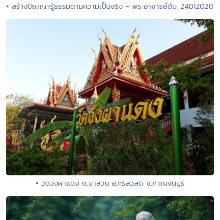
• สร้างปัญญารู้ธรรมตามความเป็นจริง - พระอาจารย์ต้น_24012020
• วัดวังผาแดง ต.นาสวน อ.ศรีสวัสดิ์ จ.กาญจนบุรี