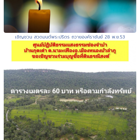
เชิญชวน สวดมนต์พระปริตร ถวายองค์ราชันย์ 28 พ.ย.53