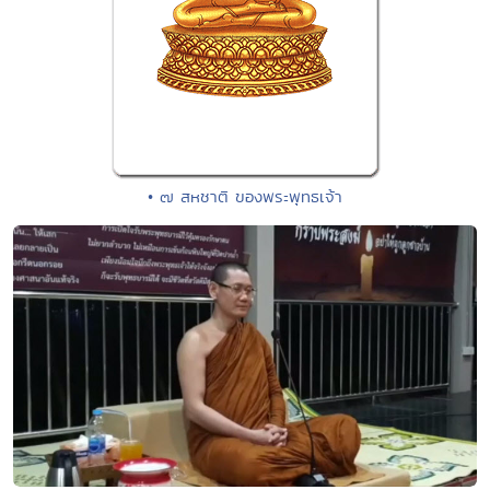
• ๗ สหชาติ ของพระพุทธเจ้า