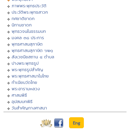
ภาพพระพุทธประวัติ
ประวัติพระพุทธสาวก
ทศชาติชาดก
นิทานชาดก
พุทธวจนในธรรมบท
มงคล ๓๘ ประการ
พุทธศาสนสุภาษิต
พุทธศาสนสุภาษิต ๖๒๑
สังเวชนียสถาน ๔ ตำบล
ปางพระพุทธรูป
พระพุทธรูปสำคัญ
พระพุทธศาสนาในไทย
ทำเนียบวัดไทย
พระอารามหลวง
ศาสนพิธี
อุปสมบทพิธี
วันสำคัญทางศาสนา
Eng