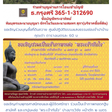
ขอเชิญร่วมบุญซื้อที่ดินถวาย ศูนย์ปฏิบัติธรรมแสงธรรมช่องจำปาบ้าน
กุดเต่า ตารางเมตรละ 60 บ
ขอเชิญท่านพุทธศาสนิกชนและผู้มีจิตศรัทธา ร่วมเป็นเจ้าภาพทอดกฐิน
สามัคคี และเทปูนหล่อ “พระเจ้าทันใจ” ปางมารวิชัย หน้าตัก ๒ เมตร