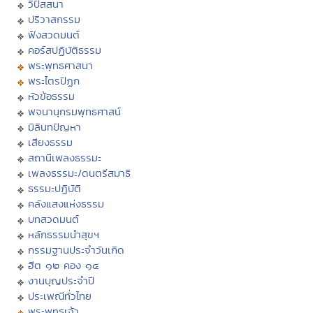
วิปัสสนา
ปริวาสกรรม
ฟังสวดมนต์
คอร์สปฏิบัติธรรม
พระพุทธศาสนา
พระไตรปิฏก
หัวข้อธรรม
พจนานุกรมพุทธศาสน์
มิลินทปัญหา
เสียงธรรม
สถานีเพลงธรรมะ
เพลงธรรมะ/ดนตรีสมาธิ
ธรรมะปฏิบัติ
คลังแสงแห่งธรรม
บทสวดมนต์
หลักธรรมนำสุขฯ
กรรมฐานประจำวันเกิด
ฮีต ๑๒ คอง ๑๔
งานบุญประจำปี
ประเพณีทั่วไทย
พระพุทธเจ้า