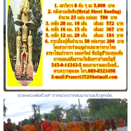
ช่วยหลวงพ่อด้วย!! ตากแดดตากฝนมานานแล้วลูกเอ๋ย..