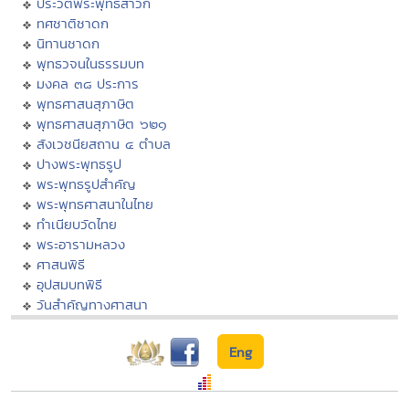
ประวัติพระพุทธสาวก
ทศชาติชาดก
นิทานชาดก
พุทธวจนในธรรมบท
มงคล ๓๘ ประการ
พุทธศาสนสุภาษิต
พุทธศาสนสุภาษิต ๖๒๑
สังเวชนียสถาน ๔ ตำบล
ปางพระพุทธรูป
พระพุทธรูปสำคัญ
พระพุทธศาสนาในไทย
ทำเนียบวัดไทย
พระอารามหลวง
ศาสนพิธี
อุปสมบทพิธี
วันสำคัญทางศาสนา
Eng