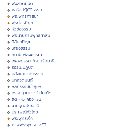
ฟังสวดมนต์
คอร์สปฏิบัติธรรม
พระพุทธศาสนา
พระไตรปิฏก
หัวข้อธรรม
พจนานุกรมพุทธศาสน์
มิลินทปัญหา
เสียงธรรม
สถานีเพลงธรรมะ
เพลงธรรมะ/ดนตรีสมาธิ
ธรรมะปฏิบัติ
คลังแสงแห่งธรรม
บทสวดมนต์
หลักธรรมนำสุขฯ
กรรมฐานประจำวันเกิด
ฮีต ๑๒ คอง ๑๔
งานบุญประจำปี
ประเพณีทั่วไทย
พระพุทธเจ้า
ภาพพระพุทธประวัติ