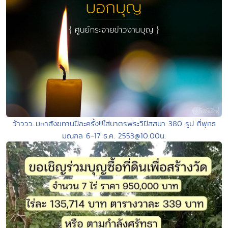
ว้าววว..มหาสังฆทานปีละครั้ง!!!ใส่บาตรพระวิปัสสนา 380 รูป ที่พุทธ
มณฑล 6-17 ธ.ค. 2553@10.00น.