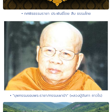
• ทศพิธธรรมราชา ประพันธ์โดย สืบ ธรรมไทย
• "บุพกรรมของพระราชา/กรรมเผาป่า" (หลวงปู่จันทา ถาวโร)