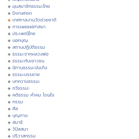
มุมสมาชิกธรรมะไทย
Donation
เทศกาลงานวัดช่วยชาติ
การเผยแผ่ศาสนา
ประเพณีไทย
บอกบุญ
สถานปฏิบัติธรรม
ธรรมะจากหลวงพ่อ
ธรรมะกับเยาวชน
นิทานธรรมะบันเทิง
ธรรมะบรรยาย
บทความธรรมะ
กวีธรรมะ
คติธรรม คำคม โดนใจ
กรรม
ศีล
บุญทาน
สมาธิ
วิปัสสนา
ปริวาสกรรม