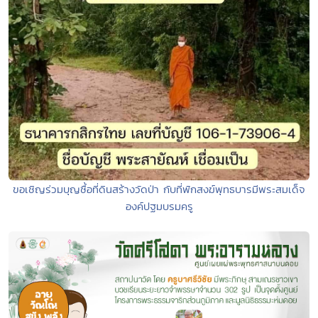
ขอเชิญร่วมบุญซื้อที่ดินสร้างวัดป่า กับที่พักสงฆ์พุทธบารมีพระสมเด็จ
องค์ปฐมบรมครู