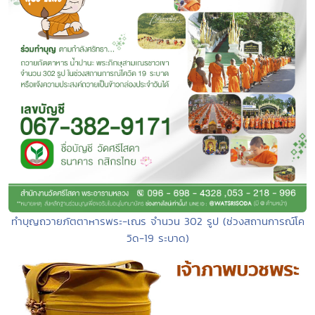
ทำบุญถวายภัตตาหารพระ-เณร จำนวน 302 รูป (ช่วงสถานการณ์โค
วิด-19 ระบาด)