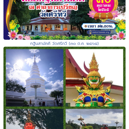
กฐินสามัคคี วัดศรีทวี (๓๐ ต.ค. ๒๕๖๕)