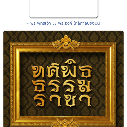
• พระพุทธเจ้า ๗ พระองค์ ใกล้กาลปัจจุบัน