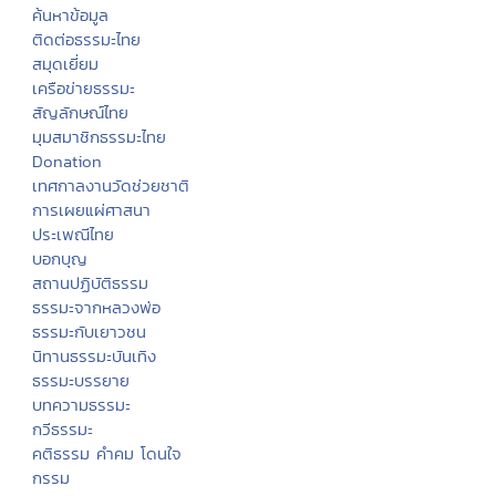
ค้นหาข้อมูล
ติดต่อธรรมะไทย
สมุดเยี่ยม
เครือข่ายธรรมะ
สัญลักษณ์ไทย
มุมสมาชิกธรรมะไทย
Donation
เทศกาลงานวัดช่วยชาติ
การเผยแผ่ศาสนา
ประเพณีไทย
บอกบุญ
สถานปฏิบัติธรรม
ธรรมะจากหลวงพ่อ
ธรรมะกับเยาวชน
นิทานธรรมะบันเทิง
ธรรมะบรรยาย
บทความธรรมะ
กวีธรรมะ
คติธรรม คำคม โดนใจ
กรรม