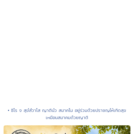
• ธิโร จ สุขํสํวาโส ญาตินํว สมาคโม อยู่ร่วมด้วยปราชญให้เกิดสุข
เหมือนสมาคมด้วยญาติ