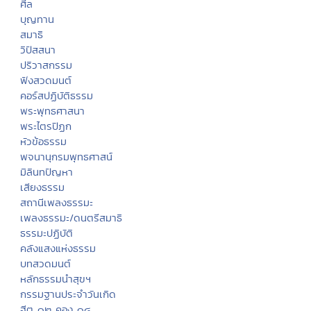
ศีล
บุญทาน
สมาธิ
วิปัสสนา
ปริวาสกรรม
ฟังสวดมนต์
คอร์สปฏิบัติธรรม
พระพุทธศาสนา
พระไตรปิฏก
หัวข้อธรรม
พจนานุกรมพุทธศาสน์
มิลินทปัญหา
เสียงธรรม
สถานีเพลงธรรมะ
เพลงธรรมะ/ดนตรีสมาธิ
ธรรมะปฏิบัติ
คลังแสงแห่งธรรม
บทสวดมนต์
หลักธรรมนำสุขฯ
กรรมฐานประจำวันเกิด
ฮีต ๑๒ คอง ๑๔