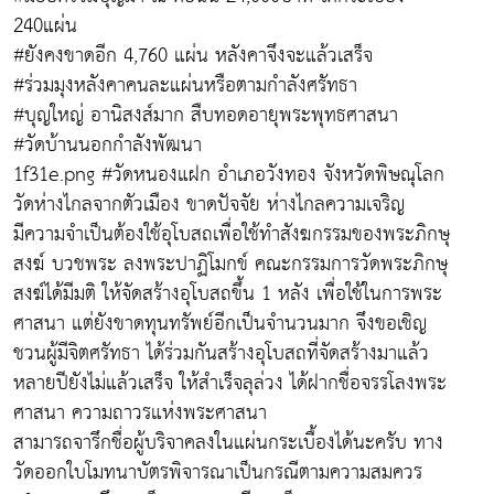
240แผ่น
#ยังคงขาดอีก 4,760 แผ่น หลังคาจึงจะแล้วเสร็จ
#ร่วมมุงหลังคาคนละแผ่นหรือตามกำลังศรัทธา
#บุญใหญ่ อานิสงส์มาก สืบทอดอายุพระพุทธศาสนา
#วัดบ้านนอกกำลังพัฒนา
1f31e.png #วัดหนองแฝก อำเภอวังทอง จังหวัดพิษณุโลก
วัดห่างไกลจากตัวเมือง ขาดปัจจัย ห่างไกลความเจริญ
มีความจำเป็นต้องใช้อุโบสถเพื่อใช้ทำสังฆกรรมของพระภิกษุ
สงฆ์ บวชพระ ลงพระปาฏิโมกข์ คณะกรรมการวัดพระภิกษุ
สงฆ์ได้มีมติ ให้จัดสร้างอุโบสถขึ้น 1 หลัง เพื่อใช้ในการพระ
ศาสนา แต่ยังขาดทุนทรัพย์อีกเป็นจำนวนมาก จึงขอเชิญ
ชวนผู้มีจิตศรัทธา ได้ร่วมกันสร้างอุโบสถที่จัดสร้างมาแล้ว
หลายปียังไม่แล้วเสร็จ ให้สำเร็จลุล่วง ได้ฝากชื่อจรรโลงพระ
ศาสนา ความถาวรแห่งพระศาสนา
สามารถจารึกชื่อผู้บริจาคลงในแผ่นกระเบื้องได้นะครับ ทาง
วัดออกใบโมทนาบัตรพิจารณาเป็นกรณีตามความสมควร