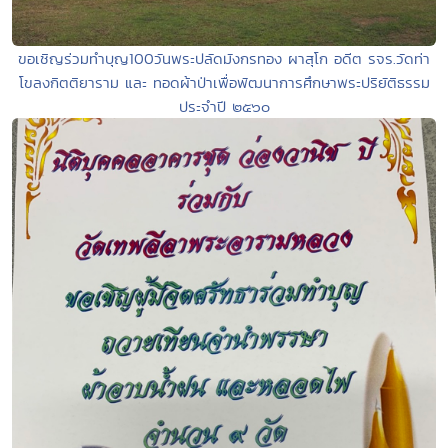
ขอเชิญร่วมทำบุญ100วันพระปลัดมังกรทอง ผาสุโก อดีต รจร.วัดท่า
โขลงกิตติยาราม และ ทอดผ้าป่าเพื่อพัฒนาการศึกษาพระปริยัติธรรม
ประจำปี ๒๕๖๐