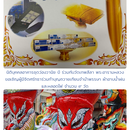
นิติบุคคลอาคารชุดว่องวานิช บี ร่วมกับวัดเทพลีลา พระอารามหลวง
ขอเชิญผู้มีจิตศรัทธาร่วมทำบุญถวายเทียนจำนำพรรษา ผ้าอาบน้ำฝน
และหลอดไฟ จำนวน ๙ วัด