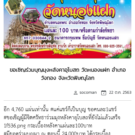
ขอเชิญร่วมบุญมุงหลังคาอุโบสถ วัดหนองแฝก อำเภอ
วังทอง จังหวัดพิษณุโลก
socoman
22 ต.ค. 2563
อีก 4,760 แผ่นเท่านั้น #แค่แชร์ก็เป็นบุญ ขอคนละ1แชร์
#ขอเชิญผู้มีจิตศรัทธาร่วมมุงหลังคาอุโบสถที่ยังไม่แล้วเสร็จ
1f536.png กระเบื้องหลังคาแผ่นละ100บาท
#มียอดร่วมบุญมา ณ ตอนนี้ 24,000บาท ได้กระเบื้อง