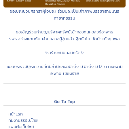
ขอเชิญชวนศรัทธาผู้ใจบุญ ร่วมบุญเป็นเจ้าภาพบรรชาสามเณร
ทายาทธรรม
ขอเชิญร่วมทำบุญบริจาคทรัพย์เข้ากองทุนหอสงฆ์อาพาธ
รพร.สว่างแดนดิน ผ่านหลวงปู่อุ่นหล้า ฐิตธัมโม วัดป่าแก้วขุมพล
✨สร้างถนนคอนกรีต✨
ขอเชิญร่วมบุญถวายที่ดินสำนักสงฆ์ป่าตึง บ.ป่าตึง ม.12 ต.ดอยงาม
อ.พาน เชียงราย
Go To Top
หน้าแรก
ทีมงานธรรมะไทย
แผนผังเว็บไซต์