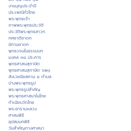
งานบุญประจำปี
ประเพณีทั่วไทย
พระพุทธเจ้า
ภาพพระพุทธประวัติ
ประวัติพระพุทธสาวก
ทศชาติชาดก
นิทานชาดก
พุทธวจนในธรรมบท
มงคล ๓๘ ประการ
พุทธศาสนสุภาษิต
พุทธศาสนสุภาษิต ๖๒๑
สังเวชนียสถาน ๔ ตำบล
ปางพระพุทธรูป
พระพุทธรูปสำคัญ
พระพุทธศาสนาในไทย
ทำเนียบวัดไทย
พระอารามหลวง
ศาสนพิธี
อุปสมบทพิธี
วันสำคัญทางศาสนา