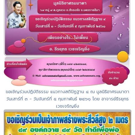
ขอเชิญร่วมปฎิบัติธรรม แนวทางสติปัฏฐาน ๔ ณ มูลนิธิอาศรมมาตา
วันเสาร์ที่ ๓ - วันจันทร์ที่ ๕ กุมภาพันธ์ ๒๕๖๑ โดย อาจารย์ธีรยุทธ
เวชเจริญยิ่ง