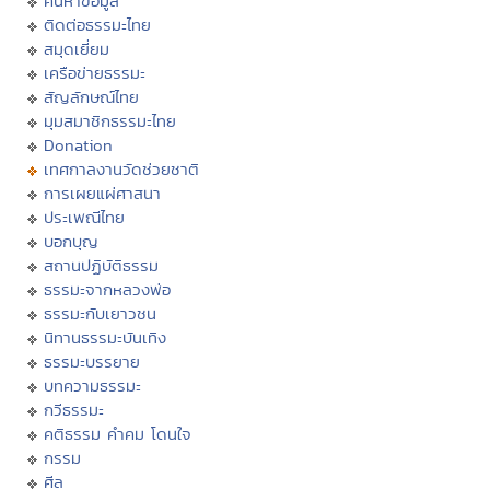
ค้นหาข้อมูล
ติดต่อธรรมะไทย
สมุดเยี่ยม
เครือข่ายธรรมะ
สัญลักษณ์ไทย
มุมสมาชิกธรรมะไทย
Donation
เทศกาลงานวัดช่วยชาติ
การเผยแผ่ศาสนา
ประเพณีไทย
บอกบุญ
สถานปฏิบัติธรรม
ธรรมะจากหลวงพ่อ
ธรรมะกับเยาวชน
นิทานธรรมะบันเทิง
ธรรมะบรรยาย
บทความธรรมะ
กวีธรรมะ
คติธรรม คำคม โดนใจ
กรรม
ศีล