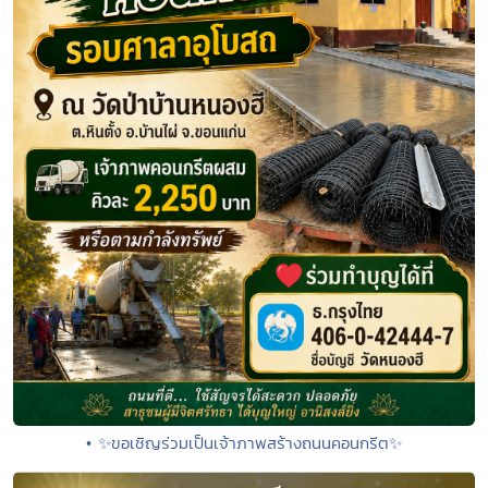
• ✨ขอเชิญร่วมเป็นเจ้าภาพสร้างถนนคอนกรีต✨