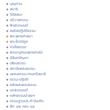
บุญทาน
สมาธิ
วิปัสสนา
ปริวาสกรรม
ฟังสวดมนต์
คอร์สปฏิบัติธรรม
พระพุทธศาสนา
พระไตรปิฏก
หัวข้อธรรม
พจนานุกรมพุทธศาสน์
มิลินทปัญหา
เสียงธรรม
สถานีเพลงธรรมะ
เพลงธรรมะ/ดนตรีสมาธิ
ธรรมะปฏิบัติ
คลังแสงแห่งธรรม
บทสวดมนต์
หลักธรรมนำสุขฯ
กรรมฐานประจำวันเกิด
ฮีต ๑๒ คอง ๑๔