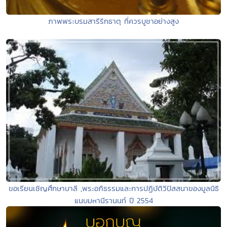
ภาพพระบรมสารีริกธาตุ ที่ควรบูชาอย่างสูง
ขอเรียนเชิญศึกษาบาลี ,พระอภิธรรมและการปฏิบัติวิปัสสนาของมูลนิธิ
แนบมหานีรานนท์ ปี 2554