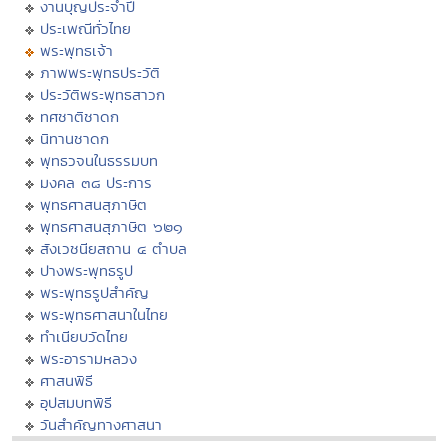
งานบุญประจำปี
ประเพณีทั่วไทย
พระพุทธเจ้า
ภาพพระพุทธประวัติ
ประวัติพระพุทธสาวก
ทศชาติชาดก
นิทานชาดก
พุทธวจนในธรรมบท
มงคล ๓๘ ประการ
พุทธศาสนสุภาษิต
พุทธศาสนสุภาษิต ๖๒๑
สังเวชนียสถาน ๔ ตำบล
ปางพระพุทธรูป
พระพุทธรูปสำคัญ
พระพุทธศาสนาในไทย
ทำเนียบวัดไทย
พระอารามหลวง
ศาสนพิธี
อุปสมบทพิธี
วันสำคัญทางศาสนา