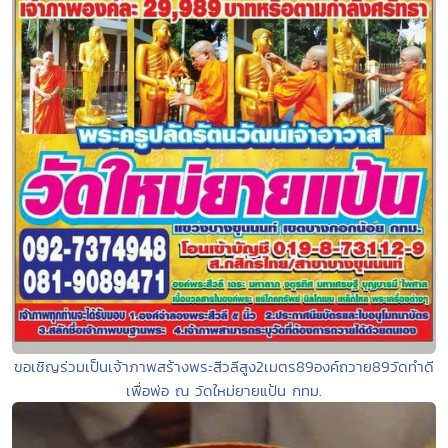
ขอเชิญร่วมเป็นเจ้าภาพสร้างพระสีวลีสูง2เมตร89องค์ถวาย89วัดทำดี
เพื่อพ่อ ณ วัดใหม่ยายแป้น กทม.