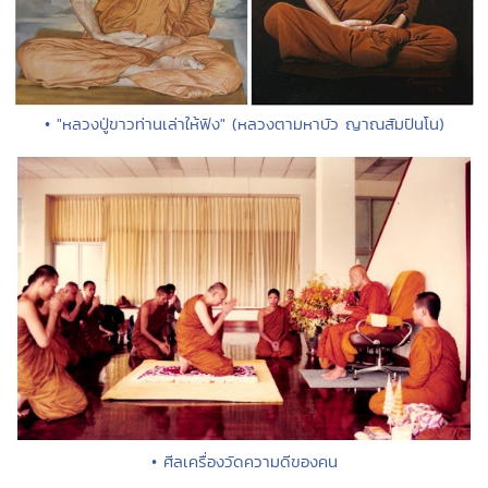
• "หลวงปู่ขาวท่านเล่าให้ฟัง" (หลวงตามหาบัว ญาณสัมปันโน)
• ศีลเครื่องวัดความดีของคน