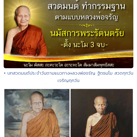
• บทสวดมนต์ประจำวันตามแนวทางหลวงพ่อจรัญ ฐิตธมฺโม สวดทุกวัน
เจริญทุกวัน