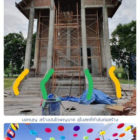
บอกบุญ สร้างบันใดพญนาค อุโบสถที่กำลังก่อสร้าง