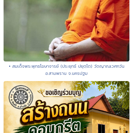
• สมเด็จพระพุทธโฆษาจารย์ (ประยุทธ์ ปยุตฺโต) วัดญาณเวศกวัน
อ.สามพราน จ.นครปฐม