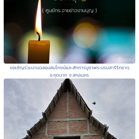
ขอเชิญร่วมงานฉลองสมโภชน์และสักการบูชาพระบรมสารีริกธาตุ
อ.กุดบาก จ.สกลนคร