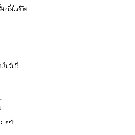
ั้งหนึ่งในชีวิต
างในวันนี้
บบ
ุ
ม ต่อไป