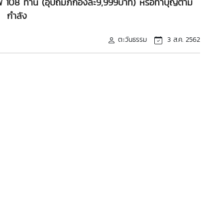
าภาพ 108 ท่าน (อุปถัมภ์กองล่ะ9,999บาท) หรือทำบุญตาม
กำลัง
ตะวันธรรม
3 ส.ค. 2562