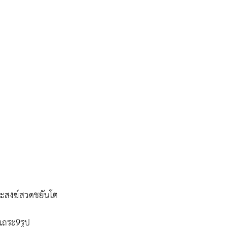
ะสงฆ์สวดชยันโต
เถระ9รูป