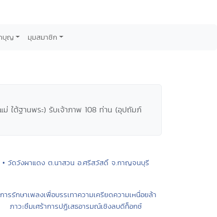
กบุญ
มุมสมาชิก
แม่ ใต้ฐานพระ) รับเจ้าภาพ 108 ท่าน (อุปถัมภ์
• วัดวังผาแดง ต.นาสวน อ.ศรีสวัสดิ์ จ.กาญจนบุรี
 การรักษาเพลงเพื่อบรรเทาความเครียดความเหนื่อยล้า
ภาวะซึมเศร้าการปฏิเสธอารมณ์เชิงลบดีท็อกซ์