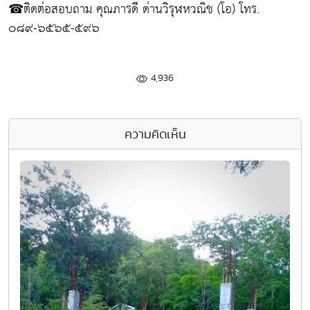
☎ติดต่อสอบถาม คุณภารดี ด่านวิรุฬหวณิช (โอ) โทร.
๐๘๙-๖๕๖๕-๕๙๖
4,936
ความคิดเห็น