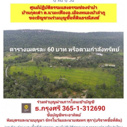
๑ คืน ๑ วัน