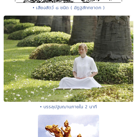
• เสียงสัตว์ ๘ ชนิด ( อัฏฐสัททชาดก )
• บรรลุปฐมฌานภายใน 2 นาที