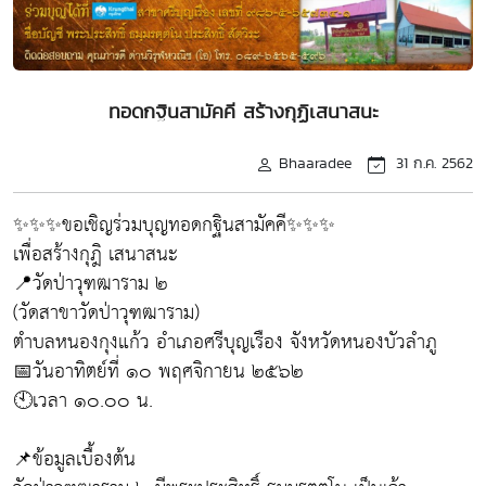
ทอดกฐินสามัคคี สร้างกุฏิเสนาสนะ
Bhaaradee
31 ก.ค. 2562
✨✨✨ขอเชิญร่วมบุญทอดกฐินสามัคคี✨✨✨
เพื่อสร้างกุฎิ เสนาสนะ
📍วัดป่าวุฑฒาราม ๒
(วัดสาขาวัดป่าวุฑฒาราม)
ตำบลหนองกุงแก้ว อำเภอศรีบุญเรือง จังหวัดหนองบัวลำภู
📅วันอาทิตย์ที่ ๑๐ พฤศจิกายน ๒๕๖๒
🕙เวลา ๑๐.๐๐ น.
📌ข้อมูลเบื้องต้น