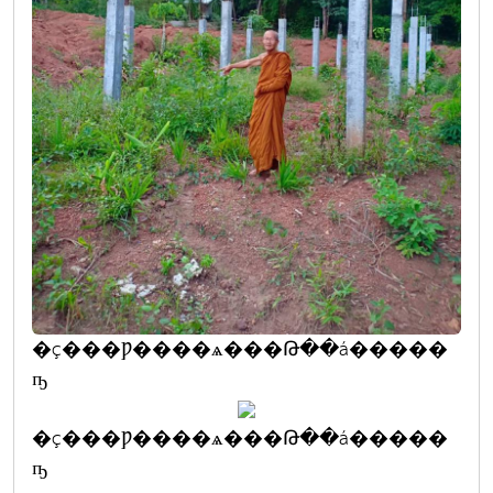
�ç���Ƿ����ѧ���Թ��á�����
ҧ
�ç���Ƿ����ѧ���Թ��á�����
ҧ