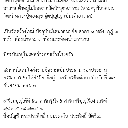
วัดป่าวุฑฒาราม ๒ มีพระประสิทธิ์ ธมฺมรตฺตโน เป็นเจ้า
อาวาส ตั้งอยู่ไม่ไกลจากวัดป่าวุฑฒาราม (พระครูพันธสมณ
วัฒน์ หลวงปู่ทองสุข ฐิตปุญโญ เป็นเจ้าอาวาส)
เป็นวัดสร้างใหม่ ปัจจุบันมีเสนาสนะคือ ศาลา ๑ หลัง, กุฎิ ๒
หลัง, ห้องน้ำพระ ๓ ห้องและห้องน้ำฆราวาส
ปัจจุบันอยู่ในระหว่างก่อสร้างโรงครัว
🌼ท่านใดสนใจส่งรายชื่อร่วมเป็นประธาน รองประธาน
กรรมการ ขอให้ส่งชื่อ ที่อยู่ เบอร์โทรติดต่อภายในวันที่ ๓๐
กันยายน ๒๕๖๒
✅ร่วมบุญได้ที่ ธนาคารกรุงไทย สาขาศรีบุญเรือง เลขที่
๙๘๖-๕-๖๕๗๓๔-๑
ชื่อบัญชี พระประสิทธิ์ ธมฺมรตฺตโน ประสิทธิ์ สัตวิระ