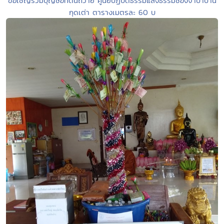
ขอเชิญร่วมบุญซื้อที่ดินถวาย ศูนย์ปฏิบัติธรรมแสงธรรมช่องจำปาบ้าน
กุดเต่า ตารางเมตรละ 60 บ