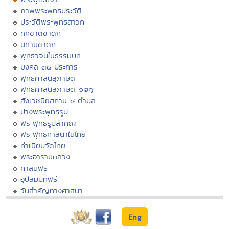
ภาพพระพุทธประวัติ
ประวัติพระพุทธสาวก
ทศชาติชาดก
นิทานชาดก
พุทธวจนในธรรมบท
มงคล ๓๘ ประการ
พุทธศาสนสุภาษิต
พุทธศาสนสุภาษิต ๖๒๑
สังเวชนียสถาน ๔ ตำบล
ปางพระพุทธรูป
พระพุทธรูปสำคัญ
พระพุทธศาสนาในไทย
ทำเนียบวัดไทย
พระอารามหลวง
ศาสนพิธี
อุปสมบทพิธี
วันสำคัญทางศาสนา
Eng