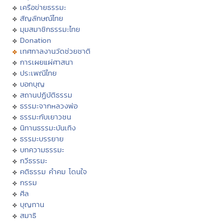
เครือข่ายธรรมะ
สัญลักษณ์ไทย
มุมสมาชิกธรรมะไทย
Donation
เทศกาลงานวัดช่วยชาติ
การเผยแผ่ศาสนา
ประเพณีไทย
บอกบุญ
สถานปฏิบัติธรรม
ธรรมะจากหลวงพ่อ
ธรรมะกับเยาวชน
นิทานธรรมะบันเทิง
ธรรมะบรรยาย
บทความธรรมะ
กวีธรรมะ
คติธรรม คำคม โดนใจ
กรรม
ศีล
บุญทาน
สมาธิ