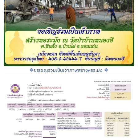
🔷ขอเชิญร่วมเป็นเจ้าภาพสร้างหอระฆัง 🔷