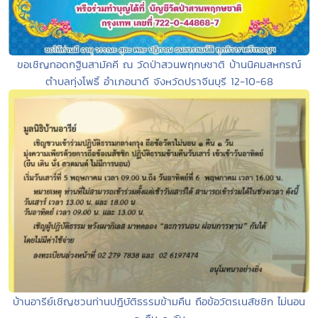
ขอเชิญทอดกฐินสามัคคี ณ วัดป่าสวนพฤกษชาติ บ้านนิคมสหกรณ์
ตำบลทุ่งโพธิ์ อำเภอนาดี จังหวัดปราจีนบุรี 12-10-68
บ้านอารีย์เชิญชวนท่านปฎิบัติธรรมข้ามคืน ถือข้อวัตรเนสัชชิก ไม่นอน