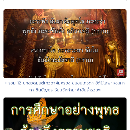
• รวม 12 บทสวดมนต์เทวดาคุ้มครอง ชุมชนเทวดา อิติปิโสพาหุงมหา
กา ชินบัญชร ธัมมจักทำมาค้าขึ้นร่ำรวยๆ