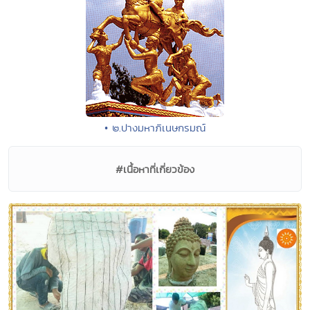
• ๒.ปางมหาภิเนษกรมณ์
#เนื้อหาที่เกี่ยวข้อง