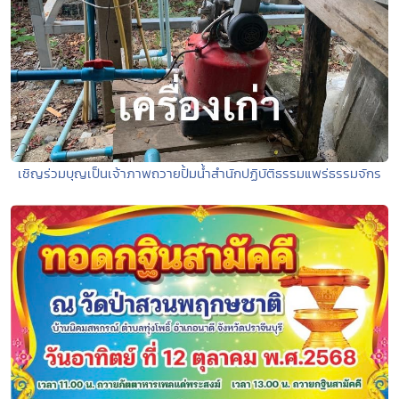
เชิญร่วมบุญเป็นเจ้าภาพถวายปั้มน้ำสำนักปฏิบัติธรรมแพร่ธรรมจักร