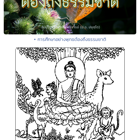
• การศึกษาอย่างพุทธต้องถึงธรรมชาติ