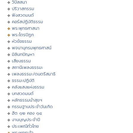
วิปัสสนา
ปริวาสกรรม
ฟังสวดมนต์
คอร์สปฏิบัติธรรม
พระพุทธศาสนา
พระไตรปิฏก
หัวข้อธรรม
พจนานุกรมพุทธศาสน์
มิลินทปัญหา
เสียงธรรม
สถานีเพลงธรรมะ
เพลงธรรมะ/ดนตรีสมาธิ
ธรรมะปฏิบัติ
คลังแสงแห่งธรรม
บทสวดมนต์
หลักธรรมนำสุขฯ
กรรมฐานประจำวันเกิด
ฮีต ๑๒ คอง ๑๔
งานบุญประจำปี
ประเพณีทั่วไทย
พระพุทธเจ้า