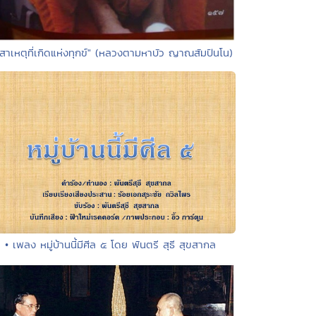
"สาเหตุที่เกิดแห่งทุกข์" (หลวงตามหาบัว ญาณสัมปันโน)
• เพลง หมู่บ้านนี้มีศีล ๕ โดย พันตรี สุธี สุขสากล