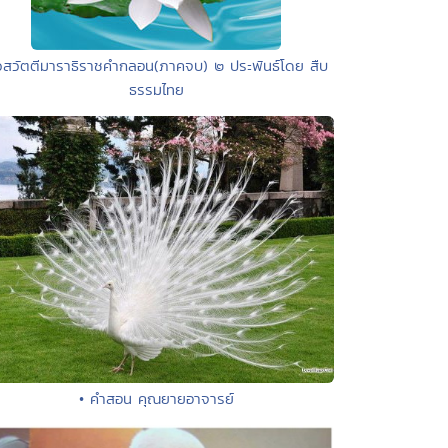
วสวัตตีมาราธิราชคำกลอน(ภาคจบ) ๒ ประพันธ์โดย สืบ
ธรรมไทย
• คำสอน คุณยายอาจารย์