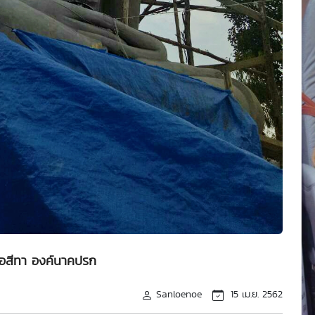
ื้อสีทา องค์นาคปรก
Sanloenoe
15 เม.ย. 2562