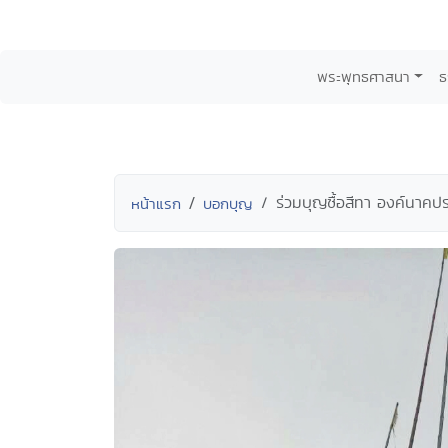
พระพุทธศาสนา
ธ
ร่วมบุญซื้อสีทา องค์นาคป
หน้าแรก
บอกบุญ