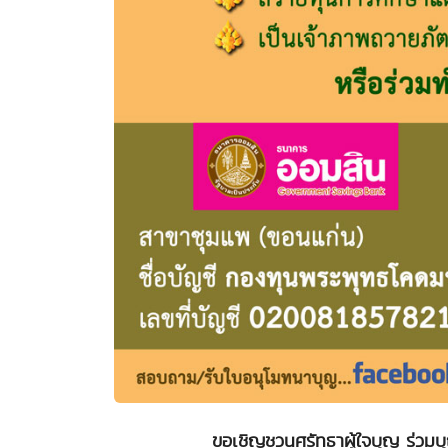
ขอเชิญชวนศรัทธาผู้ใจบุญ ร่ว