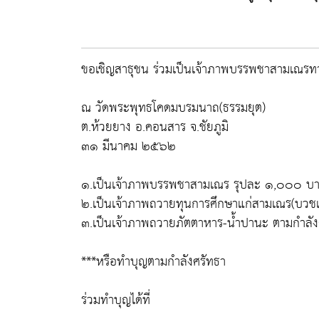
ขอเชิญสาธุชน ร่วมเป็นเจ้าภาพบรรพชาสามเณรท
ณ วัดพระพุทธโคดมบรมนาถ(ธรรมยุต)
ต.ห้วยยาง อ.คอนสาร จ.ชัยภูมิ
๓๑ มีนาคม ๒๕๖๒
๑.เป็นเจ้าภาพบรรพชาสามเณร รุปละ ๑,๐๐๐ บ
๒.เป็นเจ้าภาพถวายทุนการศึกษาแก่สามเณร(บวช
๓.เป็นเจ้าภาพถวายภัตตาหาร-น้ำปานะ ตามกำลัง
***หรือทำบุญตามกำลังศรัทธา
ร่วมทำบุญได้ที่