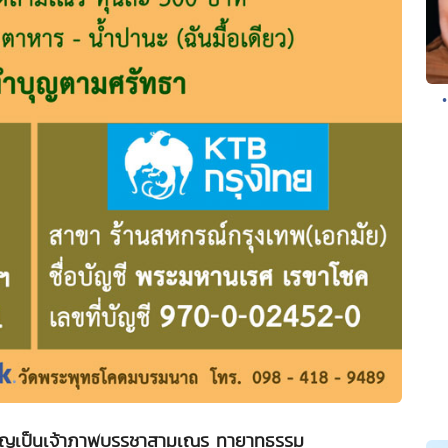
มบุญเป็นเจ้าภาพบรรชาสามเณร ทายาทธรรม