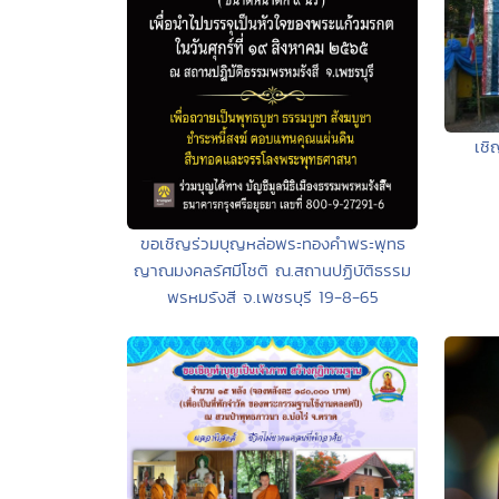
เชิ
ขอเชิญร่วมบุญหล่อพระทองคำพระพุทธ
ญาณมงคลรัศมีโชติ ณ.สถานปฏิบัติธรรม
พรหมรังสี จ.เพชรบุรี 19-8-65