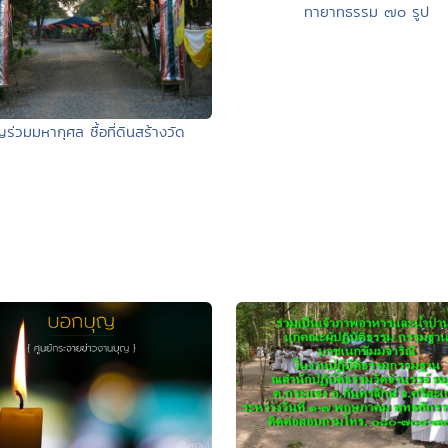
ทายาทธรรม ๗๐ รูป
ญร่วมมหากุศล ซื้อที่ดินสร้างวัด