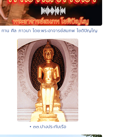
• ทาน ศีล ภาวนา โดย:พระอาจารย์สมภพ โชติปัญโญ
• ๓๓.ปางประทับเรือ