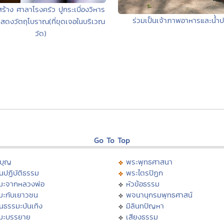
สร้าง ศาลาโรงครัว ปูกระเบื่องวิหาร
ร่วมเป็นเจ้าภาพอาหารและน้ำ
สดงวัตถุโบราณ(ที่ขุดเจอในบริเวณ
วัด)
Go To Top
บุญ
พระพุทธศาสนา
นปฏิบัติธรรม
พระไตรปิฏก
มะจากหลวงพ่อ
หัวข้อธรรม
มะกับเยาวชน
พจนานุกรมพุทธศาสน์
นธรรมะบันเทิง
มิลินทปัญหา
มะบรรยาย
เสียงธรรม