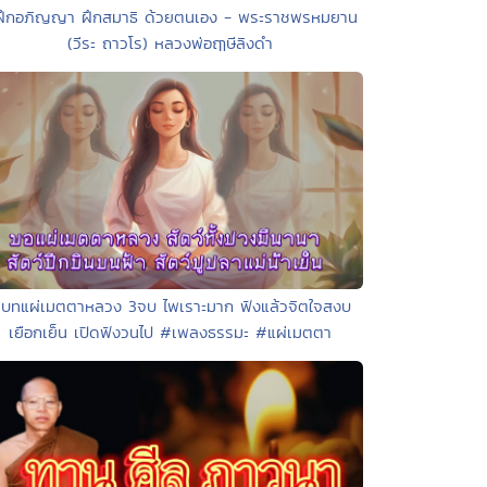
ฝึกอภิญญา ฝึกสมาธิ ด้วยตนเอง - พระราชพรหมยาน
(วีระ ถาวโร) หลวงพ่อฤๅษีลิงดำ
 บทแผ่เมตตาหลวง 3จบ ไพเราะมาก ฟังแล้วจิตใจสงบ
เยือกเย็น เปิดฟังวนไป #เพลงธรรมะ #แผ่เมตตา