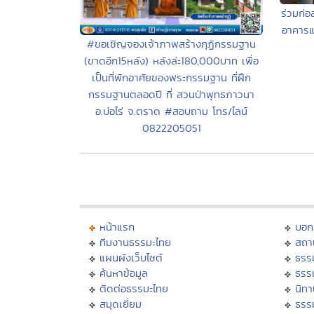
ร่วมก่อ
อาคารแ
#ขอเชิญจองเจ้าภาพสร้างกุฏิกรรมฐาน
(ขาดอีก15หลัง) หลังล่ะ180,000บาท เพื่อ
เป็นที่พักอาศัยของพระกรรมฐาน ที่ฝึก
กรรมฐานตลอดปี ที่ สวนป่าพุทธภาวนา
อ.บ่อไร่ จ.ตราด #สอบถาม โทร/ไลน์
0822205051
หน้าแรก
บอก
ทีมงานธรรมะไทย
สถา
แผนผังเว็บไซต์
ธรร
ค้นหาข้อมูล
ธรร
ติดต่อธรรมะไทย
นิทา
สมุดเยี่ยม
ธรร