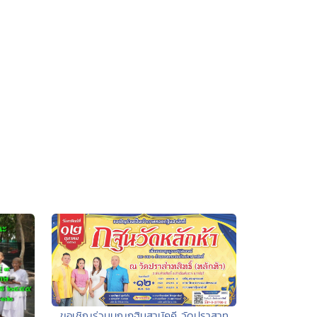
ขอเชิญร่วมบุญกฐินสามัคคี วัดปราสาท