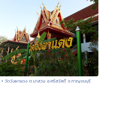
• วัดวังผาแดง ต.นาสวน อ.ศรีสวัสดิ์ จ.กาญจนบุรี