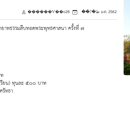
������Ѵ��оط�⤴��
28 ม.ค. 2562
ายาทธรรมสืบทอดพระพุทธศาสนา ครั้งที่ ๗
าท
เรียน) ทุนละ ๕๐๐ บาท
ศรัทธา