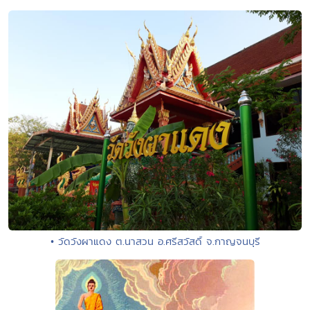
• วัดวังผาแดง ต.นาสวน อ.ศรีสวัสดิ์ จ.กาญจนบุรี