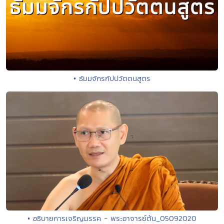
• ธัมมจักรกัปปวัตตนสูตร
• อธิบายการเจริญมรรค - พระอาจารย์ต้น_05092020