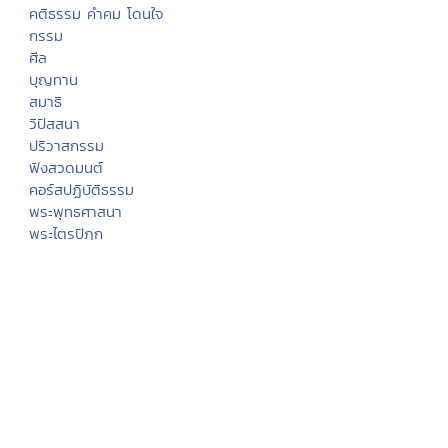
ค้นหาข้อมูล
ติดต่อธรรมะไทย
สมุดเยี่ยม
เครือข่ายธรรมะ
สัญลักษณ์ไทย
มุมสมาชิกธรรมะไทย
Donation
เทศกาลงานวัดช่วยชาติ
การเผยแผ่ศาสนา
ประเพณีไทย
บอกบุญ
สถานปฏิบัติธรรม
ธรรมะจากหลวงพ่อ
ธรรมะกับเยาวชน
นิทานธรรมะบันเทิง
ธรรมะบรรยาย
บทความธรรมะ
กวีธรรมะ
คติธรรม คำคม โดนใจ
กรรม