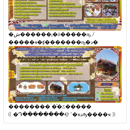
�ش������¡�á�����ҧ /
�����ҹ�ʧ�������ҧ�د�
��������´�ͧ�ػ�����
(( �Դ��������Ҿ ˹�ҡدԡ����ҹ ))