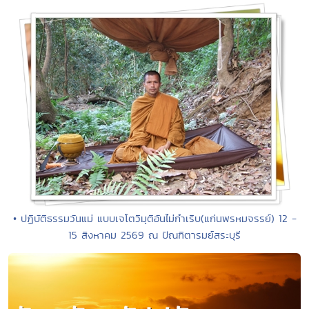
• ปฏิบัติธรรมวันแม่ แบบเจโตวิมุติอันไม่กำเริบ(แก่นพรหมจรรย์) 12 -
15 สิงหาคม 2569 ณ ปัณฑิตารมย์สระบุรี