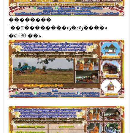
��������
´�ͧ�ػ��������ҧ�دԡ����ҹ
�ӹǹ30 ��ѧ