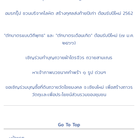
งานพิมพ์หนังสือสวดมนต์วัดศรีทวี Publishing the Chant Book of
Wat Sritawee
ยุวพุทธฯขอเชิญฟังเรื่อง “ปฏิจจสมุปบาท...เราเข้าใจได้นะ” อ.ประเสริฐ
อุทัยเฉลิม 28-11-53@10-12น.
อมรกรุ๊ป ชวนบริจาคโลหิต สร้างกุศลส่งท้ายปีเก่า ต้อนรับปีใหม่ 2562