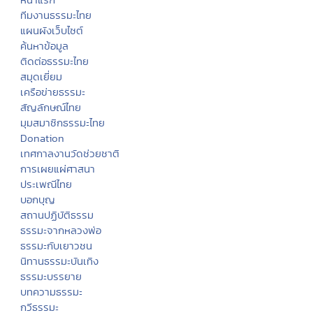
"ตักบาตรแบบวิถีพุทธ" และ "ตักบาตรเดือนเกิด" ต้อนรับปีใหม่ (๗ ม.ค.
๒๕๖๖)
เชิญร่วมทำบุญถวายผ้าไตรจีวร ถวายสามเณร
หาเจ้าภาพบวชนาคกำพร้า ๑ รูป ด่วนๆ
ขอเชิญร่วมบุญซื้อที่ดินถวายวัดไชยมงคล จ.เชียงใหม่ เพื่อสร้างถาวร
วัตถุเเละเพื่อประโยชน์ส่วนรวมของชุมชน
Go To Top
หน้าแรก
ทีมงานธรรมะไทย
แผนผังเว็บไซต์