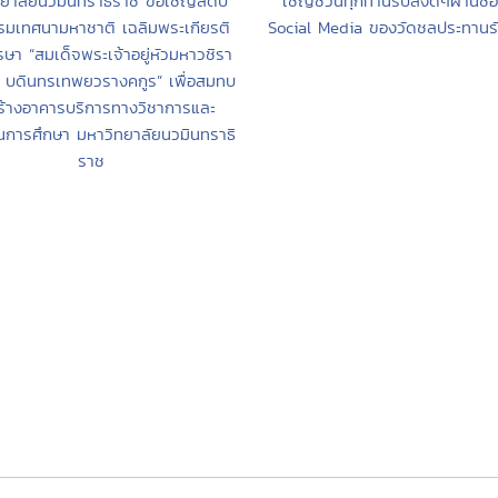
ทยาลัยนวมินทราธิราช ขอเชิญสดับ
เชิญชวนทุกท่านรับสิ่งดีๆผ่านช่
มเทศนามหาชาติ เฉลิมพระเกียรติ
Social Media ของวัดชลประทานรั
ษา “สมเด็จพระเจ้าอยู่หัวมหาวชิรา
บดินทรเทพยวรางคกูร” เพื่อสมทบ
ร้างอาคารบริการทางวิชาการและ
นการศึกษา มหาวิทยาลัยนวมินทราธิ
ราช