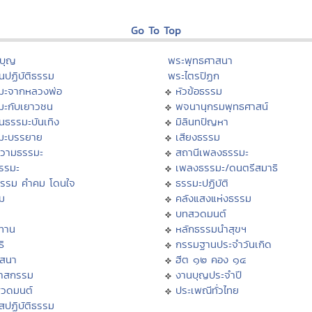
Go To Top
บุญ
พระพุทธศาสนา
นปฏิบัติธรรม
พระไตรปิฏก
มะจากหลวงพ่อ
หัวข้อธรรม
มะกับเยาวชน
พจนานุกรมพุทธศาสน์
นธรรมะบันเทิง
มิลินทปัญหา
มะบรรยาย
เสียงธรรม
วามธรรมะ
สถานีเพลงธรรมะ
ธรรมะ
เพลงธรรมะ/ดนตรีสมาธิ
ธรรม คำคม โดนใจ
ธรรมะปฏิบัติ
ม
คลังแสงแห่งธรรม
บทสวดมนต์
ทาน
หลักธรรมนำสุขฯ
ิ
กรรมฐานประจำวันเกิด
สสนา
ฮีต ๑๒ คอง ๑๔
วาสกรรม
งานบุญประจำปี
สวดมนต์
ประเพณีทั่วไทย
สปฏิบัติธรรม