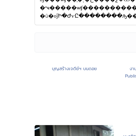
�ʶҹ�����ѡʧ���������
บุญสร้างเจดีย์ฯ บนดอย
งาน
Publ