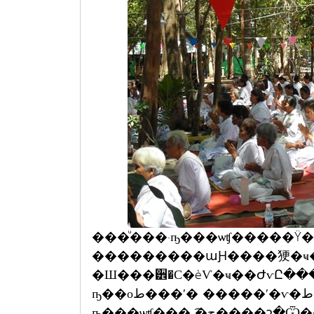
���ͧ���·ҧ���ѡʧ�����Ÿ
���������աԨ����㹴�ҹ�����
�Ш���੾�С�èѴ�ҹ��ԺѵԸ�
ҧ��оط���ʹ� �����ʹ�ѵ�ط����繡��ѧ�Ҵ�Ź�ҡ���Щй�鹷
ҧ���ѡʧ��֧�ͺ͡�ح����շ�Ѿ������ѷ��������ê�������