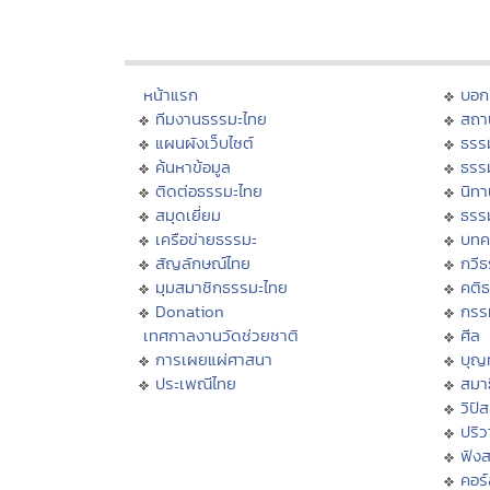
หน้าแรก
บอก
ทีมงานธรรมะไทย
สถา
แผนผังเว็บไซต์
ธรร
ค้นหาข้อมูล
ธรร
ติดต่อธรรมะไทย
นิทา
สมุดเยี่ยม
ธรร
เครือข่ายธรรมะ
บทค
สัญลักษณ์ไทย
กวี
มุมสมาชิกธรรมะไทย
คติ
Donation
กรร
เทศกาลงานวัดช่วยชาติ
ศีล
การเผยแผ่ศาสนา
บุญ
ประเพณีไทย
สมาธ
วิปั
ปริ
ฟัง
คอร์