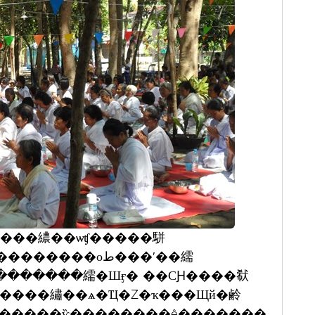
����繷��ѡʧ�����駢
���оط���ʹ��繻
��������繻�Шӻ� ��СԨ����㹷