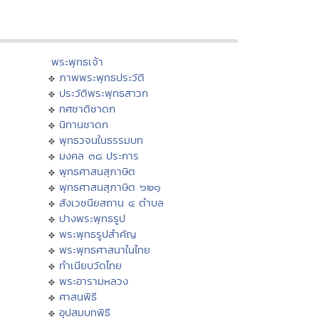
พระพุทธเจ้า
ภาพพระพุทธประวัติ
ประวัติพระพุทธสาวก
ทศชาติชาดก
นิทานชาดก
พุทธวจนในธรรมบท
มงคล ๓๘ ประการ
พุทธศาสนสุภาษิต
พุทธศาสนสุภาษิต ๖๒๑
สังเวชนียสถาน ๔ ตำบล
ปางพระพุทธรูป
พระพุทธรูปสำคัญ
พระพุทธศาสนาในไทย
ทำเนียบวัดไทย
พระอารามหลวง
ศาสนพิธี
อุปสมบทพิธี