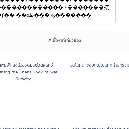
�������������ʶҹ�������㹡
�û�оĵԻ�ԺѵԸ��������ԡ��ʧ�� ��оط���ʹԡ�������
#เนื้อหาที่เกี่ยวข้อง
พิมพ์หนังสือสวดมนต์วัดศรีทวี
อนุโมทนาขอบคุณโยมทุกท่านที่ร่
ishing the Chant Book of Wat
Sritawee