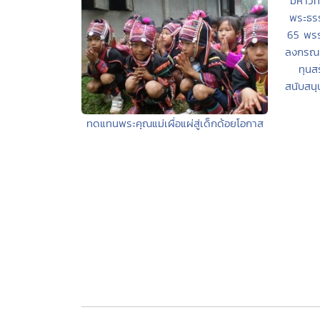
มหาวิ
พระธรร
65 พรร
ลงกรณ 
ทุนส
สนับสนุ
ทดแทนพระคุณแม่เผื่อแผ่สู่เด็กด้อยโอกาส