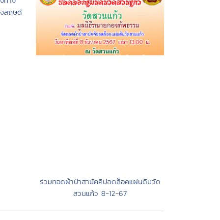
องทาง
งสฤษดิ์
ร่วมทอดผ้าป่าสามัคคีปลดล็อคแผ่นดินวัด
สวนแก้ว 8-12-67