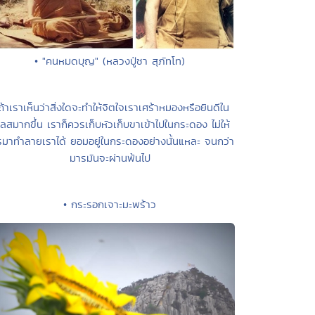
• "คนหมดบุญ" (หลวงปู่ชา สุภัทโท)
ถ้าเราเห็นว่าสิ่งใดจะทำให้จิตใจเราเศร้าหมองหรือยินดีใน
เลสมากขึ้น เราก็ควรเก็บหัวเก็บขาเข้าไปในกระดอง ไม่ให้
มาทำลายเราได้ ยอมอยู่ในกระดองอย่างนั้นแหละ จนกว่า
มารมันจะผ่านพ้นไป
• กระรอกเจาะมะพร้าว