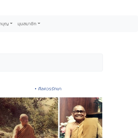
กบุญ
มุมสมาชิก
• ศีลควรรักษา